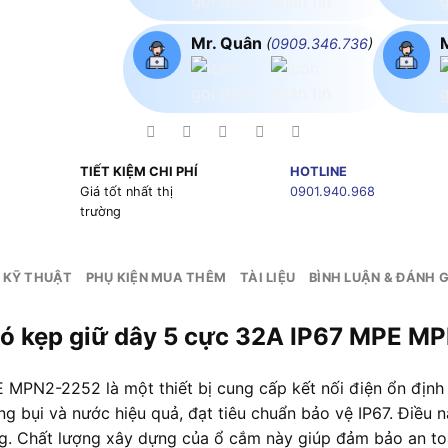
Mr. Quân
(
0909.346.736
)
TIẾT KIỆM CHI PHÍ
HOTLINE
g
Giá tốt nhất thị
0901.940.968
trường
 KỸ THUẬT
PHỤ KIỆN MUA THÊM
TÀI LIỆU
BÌNH LUẬN & ĐÁNH G
có kẹp giữ dây 5 cực 32A IP67 MPE M
MPN2-2252 là một thiết bị cung cấp kết nối điện ổn định 
 bụi và nước hiệu quả, đạt tiêu chuẩn bảo vệ IP67. Điều n
g. Chất lượng xây dựng của ổ cắm này giúp đảm bảo an toà