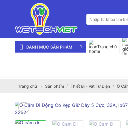
Bỏ
qua
Tìm
nội
kiếm:
dung
Trang chủ
DANH MỤC SẢN PHẨM
/
/
/
Trang chủ
Sản phẩm
Thiết Bị - Vật Tư Điện
Ổ Cắm