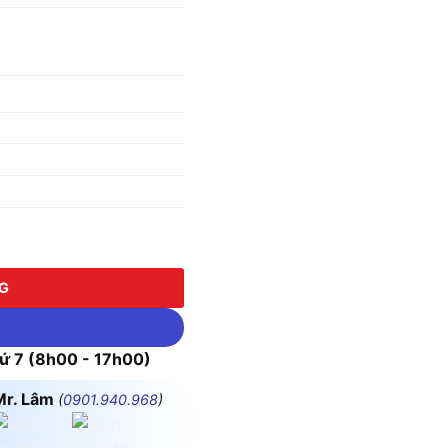
P67 MPE MPN2-2252 số lượng
NG
 7 (8h00 - 17h00)
Mr. Lâm
(
0901.940.968
)