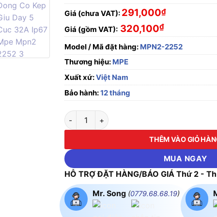
291,000
₫
Giá (chưa VAT):
₫
320,100
Giá (gồm VAT):
Model / Mã đặt hàng:
MPN2-2252
Thương hiệu:
MPE
Xuất xứ:
Việt Nam
Bảo hành:
12 tháng
Ổ cắm di động có kẹp giữ dây 5 cực, 32A, I
THÊM VÀO GIỎ HÀ
MUA NGAY
HỖ TRỢ ĐẶT HÀNG/BÁO GIÁ Thứ 2 - Thứ
Mr. Song
(
0779.68.68.19
)