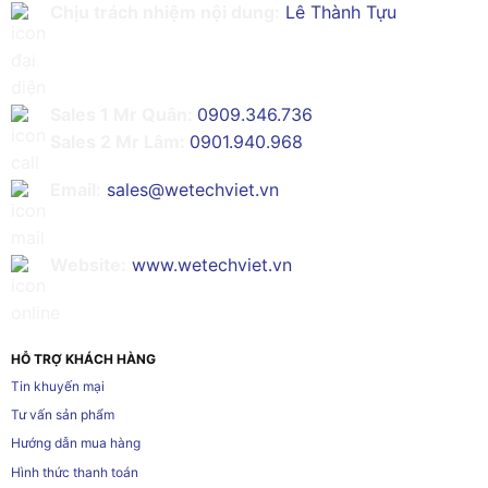
Chịu trách nhiệm nội dung:
Lê Thành Tựu
Sales 1 Mr Quân:
0909.346.736
Sales 2 Mr Lâm:
0901.940.968
Email:
sales@wetechviet.vn
Website:
www.wetechviet.vn
HỖ TRỢ KHÁCH HÀNG
Tin khuyến mại
Tư vấn sản phẩm
Hướng dẫn mua hàng
Hình thức thanh toán