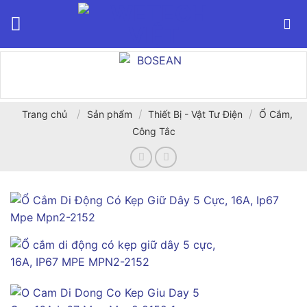
Bỏ
qua
nội
dung
/
/
/
Trang chủ
Sản phẩm
Thiết Bị - Vật Tư Điện
Ổ Cắm,
Công Tắc