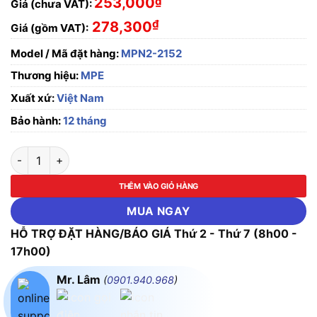
253,000
₫
Giá (chưa VAT):
₫
278,300
Giá (gồm VAT):
Model / Mã đặt hàng:
MPN2-2152
Thương hiệu:
MPE
Xuất xứ:
Việt Nam
Bảo hành:
12 tháng
Ổ cắm di động có kẹp giữ dây 5 cực, 16A, IP67 MPE MPN2-2152
THÊM VÀO GIỎ HÀNG
MUA NGAY
HỖ TRỢ ĐẶT HÀNG/BÁO GIÁ Thứ 2 - Thứ 7 (8h00 -
17h00)
Mr. Lâm
(
0901.940.968
)