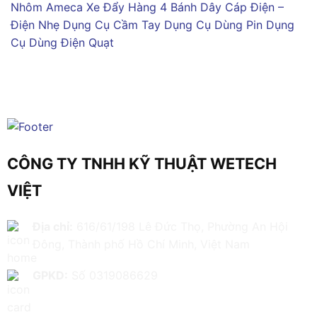
Nhôm Ameca
Xe Đẩy Hàng 4 Bánh
Dây Cáp Điện –
Điện Nhẹ
Dụng Cụ Cầm Tay
Dụng Cụ Dùng Pin
Dụng
Cụ Dùng Điện
Quạt
CÔNG TY TNHH KỸ THUẬT WETECH
VIỆT
Địa chỉ:
616/61/198 Lê Đức Thọ, Phường An Hội
Đông, Thành phố Hồ Chí Minh, Việt Nam
GPKD:
Số 0319086629