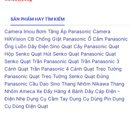
SẢN PHẨM HAY TÌM KIẾM
Camera Imou
Bơm Tăng Áp Panasonic
Camera
HiKVision
CB Chống Giật Panasonic
Ổ Cắm Panasonic
Ống Luồn Dây Điện Sino
Quạt Cây Panasonic
Quạt
Hộp Senko
Quạt Hút Senko
Quạt Panasonic
Quạt
Senko
Quạt Trần Panasonic
Quạt Trần Panasonic 3
Cánh
Quạt Trần Panasonic 4 Cánh
Quạt Treo Tường
Panasonic
Quạt Treo Tường Senko
Quạt Đứng
Panasonic
Cầu Dao Sino
Thang Nhôm Nikawa
Thang
Nhôm Ameca
Xe Đẩy Hàng 4 Bánh
Dây Cáp Điện –
Điện Nhẹ
Dụng Cụ Cầm Tay
Dụng Cụ Dùng Pin
Dụng
Cụ Dùng Điện
Quạt