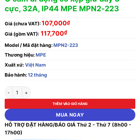
cực, 32A, IP44 MPE MPN2-223
107,000
₫
Giá (chưa VAT):
₫
117,700
Giá (gồm VAT):
Model / Mã đặt hàng:
MPN2-223
Thương hiệu:
MPE
Xuất xứ:
Việt Nam
Bảo hành:
12 tháng
Ổ cắm di động có kẹp giữ dây 3 cực, 32A, IP44 MPE MPN2-223
THÊM VÀO GIỎ HÀNG
MUA NGAY
HỖ TRỢ ĐẶT HÀNG/BÁO GIÁ Thứ 2 - Thứ 7 (8h00 -
17h00)