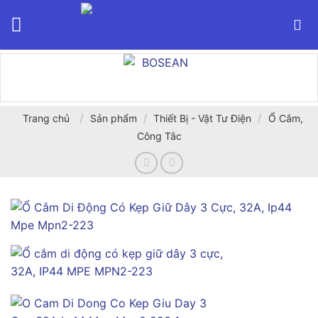
Bỏ
qua
nội
dung
/
/
/
Trang chủ
Sản phẩm
Thiết Bị - Vật Tư Điện
Ổ Cắm,
Công Tắc