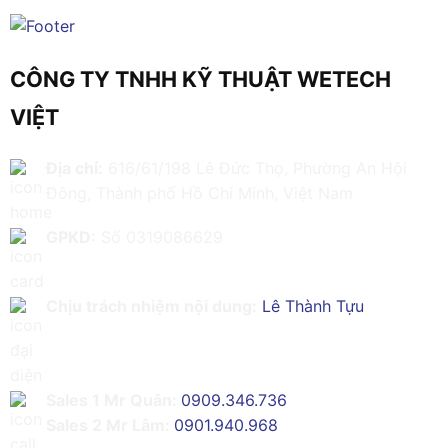
CÔNG TY TNHH KỸ THUẬT WETECH
VIỆT
Địa chỉ:
616/61/198 Lê Đức Thọ, Phường An Hội
Đông, Thành phố Hồ Chí Minh, Việt Nam
GPKD:
Số 0319086629
Chịu trách nhiệm nội dung:
Lê Thành Tựu
Sales 1 Mr Quân:
0909.346.736
Sales 2 Mr Lâm:
0901.940.968