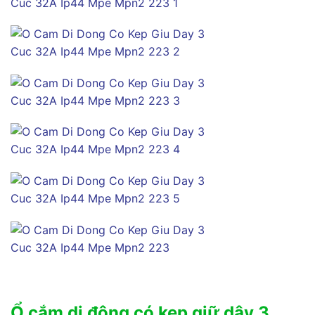
Ổ cắm di động có kẹp giữ dây 3