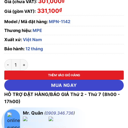
301,000
₫
Giá (chưa VAT):
₫
331,100
Giá (gồm VAT):
Model / Mã đặt hàng:
MPN-1142
Thương hiệu:
MPE
Xuất xứ:
Việt Nam
Bảo hành:
12 tháng
Ổ cắm cố định bắt trên tường 4 cực, 16A, IP67 MPE MPN-1142 
THÊM VÀO GIỎ HÀNG
MUA NGAY
HỖ TRỢ ĐẶT HÀNG/BÁO GIÁ Thứ 2 - Thứ 7 (8h00 -
17h00)
Mr. Quân
(
0909.346.736
)