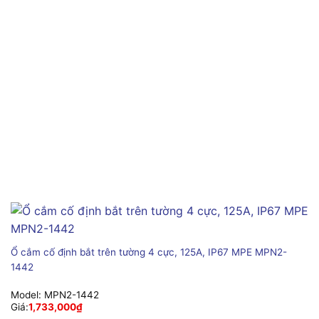
Ổ cắm cố định bắt trên tường 4 cực, 125A, IP67 MPE MPN2-
1442
Model:
MPN2-1442
Giá:
1,733,000
₫