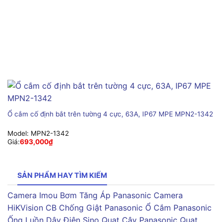
Ổ cắm cố định bắt trên tường 4 cực, 63A, IP67 MPE MPN2-1342
Model:
MPN2-1342
Giá:
693,000
₫
SẢN PHẨM HAY TÌM KIẾM
Camera Imou
Bơm Tăng Áp Panasonic
Camera
HiKVision
CB Chống Giật Panasonic
Ổ Cắm Panasonic
Ống Luồn Dây Điện Sino
Quạt Cây Panasonic
Quạt