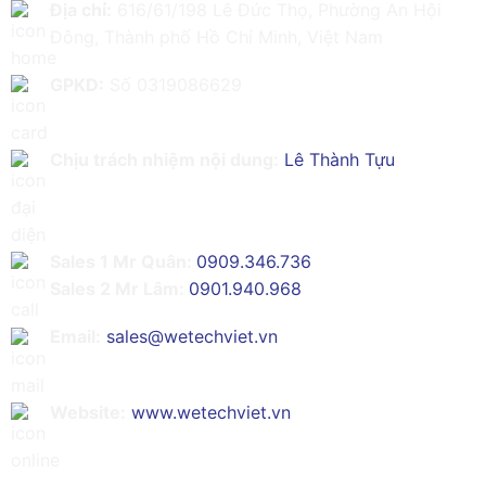
Địa chỉ:
616/61/198 Lê Đức Thọ, Phường An Hội
Đông, Thành phố Hồ Chí Minh, Việt Nam
GPKD:
Số 0319086629
Chịu trách nhiệm nội dung:
Lê Thành Tựu
Sales 1 Mr Quân:
0909.346.736
Sales 2 Mr Lâm:
0901.940.968
Email:
sales@wetechviet.vn
Website:
www.wetechviet.vn