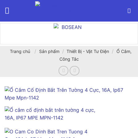
Bỏ
qua
nội
dung
/
/
/
Trang chủ
Sản phẩm
Thiết Bị - Vật Tư Điện
Ổ Cắm,
Công Tắc