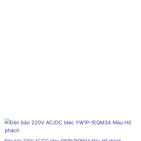
Đèn báo 220V AC/DC Idec YW1P-1EQM3A Màu Hổ phách