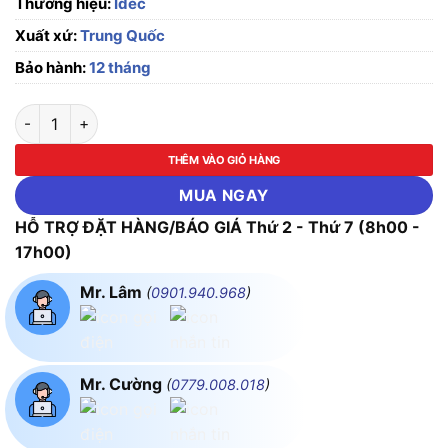
Thương hiệu:
Idec
Xuất xứ:
Trung Quốc
Bảo hành:
12 tháng
Nút nhấn nhả phi 22, có đèn, 220V AC/DC Idec YW1L-MF2E10
THÊM VÀO GIỎ HÀNG
MUA NGAY
HỖ TRỢ ĐẶT HÀNG/BÁO GIÁ Thứ 2 - Thứ 7 (8h00 -
17h00)
Mr. Lâm
(
0901.940.968
)
Mr. Cường
(
0779.008.018
)