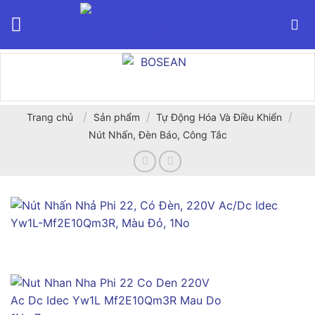
Bỏ
qua
nội
dung
/
/
/
Trang chủ
Sản phẩm
Tự Động Hóa Và Điều Khiển
Nút Nhấn, Đèn Báo, Công Tắc