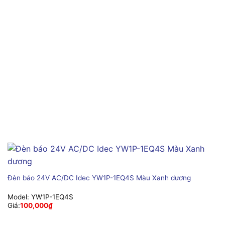
Đèn báo 24V AC/DC Idec YW1P-1EQ4S Màu Xanh dương
Model:
YW1P-1EQ4S
Giá:
100,000
₫