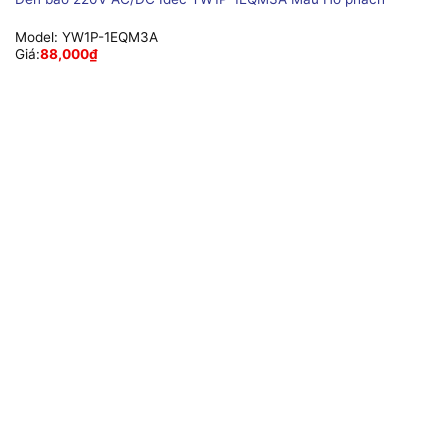
Model:
YW1P-1EQM3A
Giá:
88,000
₫