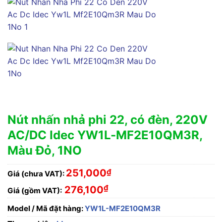
Nút nhấn nhả phi 22, có đèn, 220V
AC/DC Idec YW1L-MF2E10QM3R,
Màu Đỏ, 1NO
251,000
₫
Giá (chưa VAT):
₫
276,100
Giá (gồm VAT):
Model / Mã đặt hàng:
YW1L-MF2E10QM3R