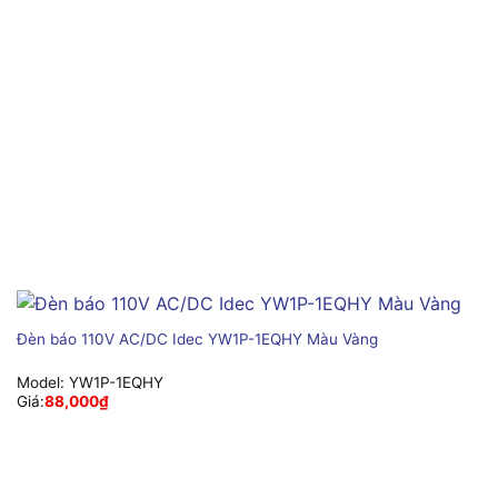
Đèn báo 110V AC/DC Idec YW1P-1EQHY Màu Vàng
Model:
YW1P-1EQHY
Giá:
88,000
₫