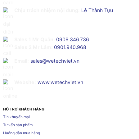
Chịu trách nhiệm nội dung:
Lê Thành Tựu
Sales 1 Mr Quân:
0909.346.736
Sales 2 Mr Lâm:
0901.940.968
Email:
sales@wetechviet.vn
Website:
www.wetechviet.vn
HỖ TRỢ KHÁCH HÀNG
Tin khuyến mại
Tư vấn sản phẩm
Hướng dẫn mua hàng