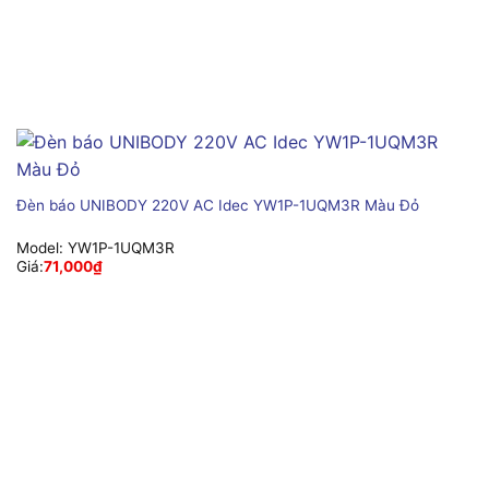
Đèn báo UNIBODY 220V AC Idec YW1P-1UQM3R Màu Đỏ
Model:
YW1P-1UQM3R
Giá:
71,000
₫