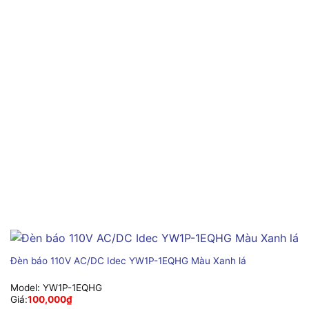
Đèn báo 110V AC/DC Idec YW1P-1EQHG Màu Xanh lá
Model:
YW1P-1EQHG
Giá:
100,000
₫