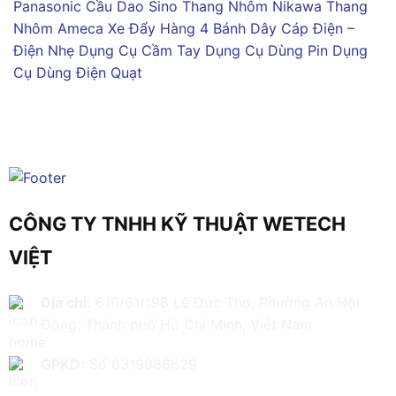
Panasonic
Cầu Dao Sino
Thang Nhôm Nikawa
Thang
Nhôm Ameca
Xe Đẩy Hàng 4 Bánh
Dây Cáp Điện –
Điện Nhẹ
Dụng Cụ Cầm Tay
Dụng Cụ Dùng Pin
Dụng
Cụ Dùng Điện
Quạt
CÔNG TY TNHH KỸ THUẬT WETECH
VIỆT
Địa chỉ:
616/61/198 Lê Đức Thọ, Phường An Hội
Đông, Thành phố Hồ Chí Minh, Việt Nam
GPKD:
Số 0319086629