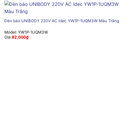
Đèn báo UNIBODY 220V AC Idec YW1P-1UQM3W Màu Trắng
Model:
YW1P-1UQM3W
Giá:
82,000
₫