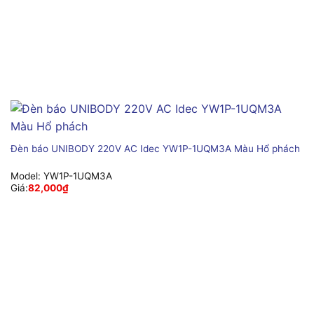
Đèn báo UNIBODY 220V AC Idec YW1P-1UQM3A Màu Hổ phách
Model:
YW1P-1UQM3A
Giá:
82,000
₫