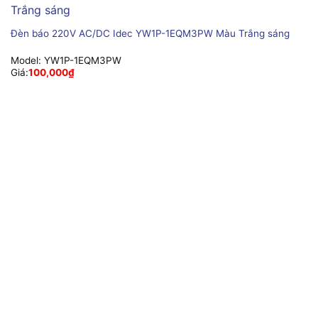
Đèn báo 220V AC/DC Idec YW1P-1EQM3PW Màu Trắng sáng
Model:
YW1P-1EQM3PW
Giá:
100,000
₫