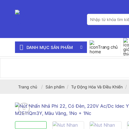
Bỏ
qua
Tìm
nội
kiếm:
dung
Trang chủ
DANH MỤC SẢN PHẨM
/
/
/
Trang chủ
Sản phẩm
Tự Động Hóa Và Điều Khiển