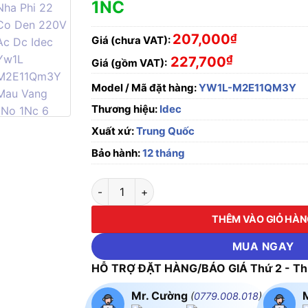
1NC
207,000
₫
Giá (chưa VAT):
₫
227,700
Giá (gồm VAT):
Model / Mã đặt hàng:
YW1L-M2E11QM3Y
Thương hiệu:
Idec
Xuất xứ:
Trung Quốc
Bảo hành:
12 tháng
Nút nhấn nhả phi 22, có đèn, 220V AC/DC I
THÊM VÀO GIỎ HÀ
MUA NGAY
HỖ TRỢ ĐẶT HÀNG/BÁO GIÁ Thứ 2 - Thứ
Mr. Cường
(
0779.008.018
)