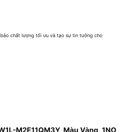
ảo chất lượng tối ưu và tạo sự tin tưởng cho
c YW1L-M2E11QM3Y, Màu Vàng, 1NO