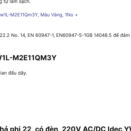
g tự làm sạch.
22.2 No. 14, EN 60947-1, EN60947-5-1GB 14048.5 để đảm b
 YW1L-M2E11QM3Y
gian đấu dây.
 nhả phi 22, có đèn, 220V AC/DC Ide