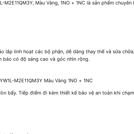
L-M2E11QM3Y, Màu Vàng, 1NO + 1NC là sản phẩm chuyên bi
 lắp linh hoạt các bộ phận, dễ dàng thay thế và sửa chữa, 
n báo có độ sáng cao và góc nhìn rộng.
ec YW1L-M2E11QM3Y Màu Vàng 1NO + 1NC
đòn bẩy. Tiếp điểm đi kèm thiết kế bảo vệ an toàn khi chạ