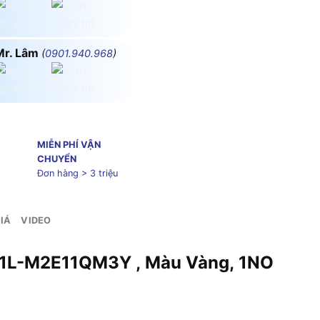
Mr. Lâm
(
0901.940.968
)
MIỄN PHÍ VẬN
CHUYỂN
Đơn hàng > 3 triệu
IÁ
VIDEO
 YW1L-M2E11QM3Y , Màu Vàng, 1NO