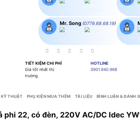
Mr. Song
(
0779.68.68.19
)
TIẾT KIỆM CHI PHÍ
HOTLINE
g
Giá tốt nhất thị
0901.940.968
trường
 KỸ THUẬT
PHỤ KIỆN MUA THÊM
TÀI LIỆU
BÌNH LUẬN & ĐÁNH G
nhả phi 22, có đèn, 220V AC/DC Idec