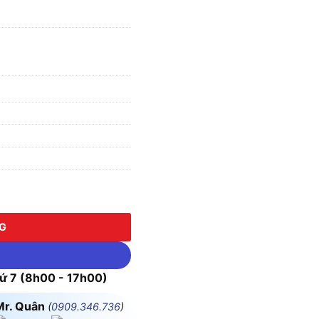
dec YW1L-M2E11QM3Y, Màu Vàng, 1NO + 1NC số lượng
NG
 7 (8h00 - 17h00)
Mr. Quân
(
0909.346.736
)