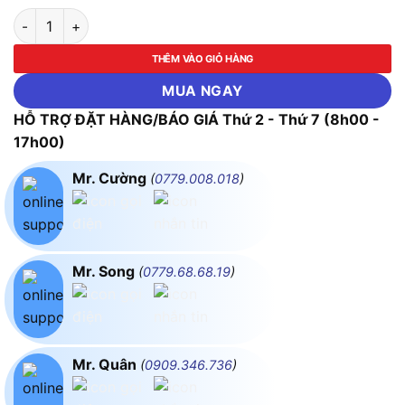
Nút nhấn nhả phi 22, có đèn, 220V AC/DC Idec YW1L-M2E10Q
THÊM VÀO GIỎ HÀNG
MUA NGAY
HỖ TRỢ ĐẶT HÀNG/BÁO GIÁ Thứ 2 - Thứ 7 (8h00 -
17h00)
Mr. Cường
(
0779.008.018
)
Mr. Song
(
0779.68.68.19
)
Mr. Quân
(
0909.346.736
)