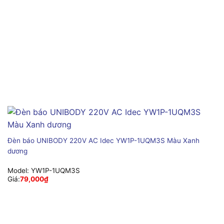
Đèn báo UNIBODY 220V AC Idec YW1P-1UQM3S Màu Xanh
dương
Model:
YW1P-1UQM3S
Giá:
79,000
₫