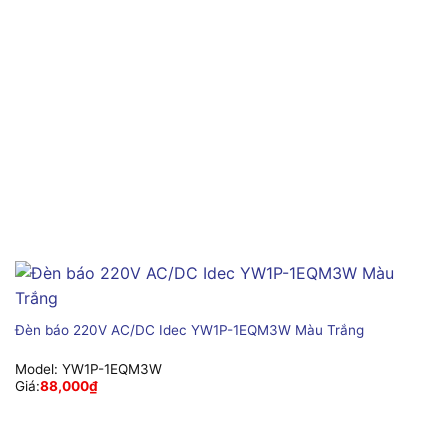
Đèn báo 220V AC/DC Idec YW1P-1EQM3W Màu Trắng
Model:
YW1P-1EQM3W
Giá:
88,000
₫