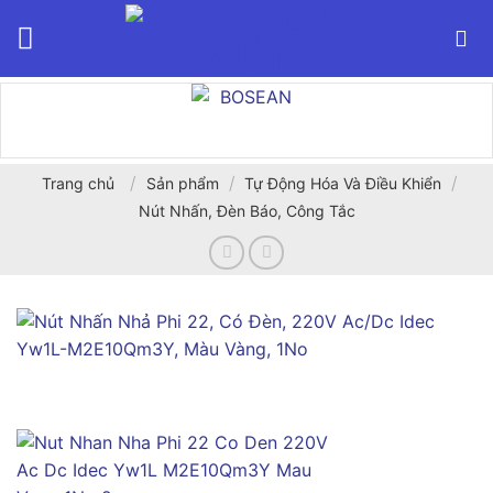
Bỏ
qua
nội
dung
/
/
/
Trang chủ
Sản phẩm
Tự Động Hóa Và Điều Khiển
Nút Nhấn, Đèn Báo, Công Tắc