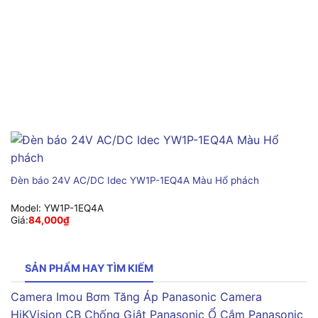
Đèn báo 24V AC/DC Idec YW1P-1EQ4A Màu Hổ phách
Model:
YW1P-1EQ4A
Giá:
84,000
₫
SẢN PHẨM HAY TÌM KIẾM
Camera Imou
Bơm Tăng Áp Panasonic
Camera
HiKVision
CB Chống Giật Panasonic
Ổ Cắm Panasonic