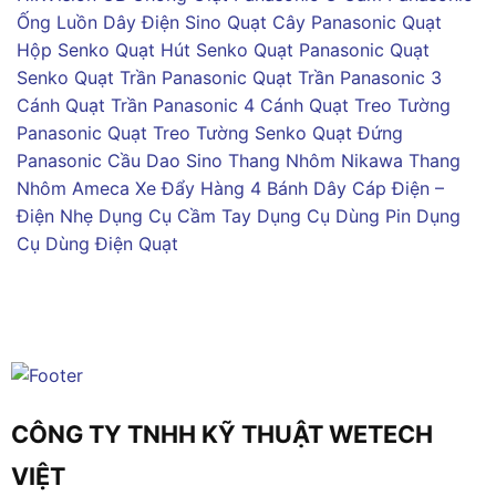
Ống Luồn Dây Điện Sino
Quạt Cây Panasonic
Quạt
Hộp Senko
Quạt Hút Senko
Quạt Panasonic
Quạt
Senko
Quạt Trần Panasonic
Quạt Trần Panasonic 3
Cánh
Quạt Trần Panasonic 4 Cánh
Quạt Treo Tường
Panasonic
Quạt Treo Tường Senko
Quạt Đứng
Panasonic
Cầu Dao Sino
Thang Nhôm Nikawa
Thang
Nhôm Ameca
Xe Đẩy Hàng 4 Bánh
Dây Cáp Điện –
Điện Nhẹ
Dụng Cụ Cầm Tay
Dụng Cụ Dùng Pin
Dụng
Cụ Dùng Điện
Quạt
CÔNG TY TNHH KỸ THUẬT WETECH
VIỆT