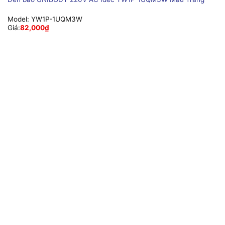
Model:
YW1P-1UQM3W
Giá:
82,000
₫