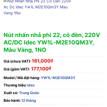
Nút nhấn nhả phi 22, có đèn, 220V
AC/DC Idec YW1L-M2E10QM3Y,
Màu Vàng, 1NO
161,000
₫
Giá (chưa VAT):
₫
177,100
Giá (gồm VAT):
Model / Mã đặt hàng:
YW1L-M2E10QM3Y
Thương hiệu:
Idec
Xuất xứ:
Trung Quốc
Bảo hành:
12 tháng