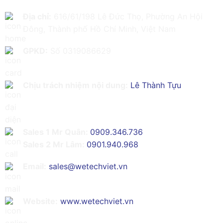
Địa chỉ:
616/61/198 Lê Đức Thọ, Phường An Hội
Đông, Thành phố Hồ Chí Minh, Việt Nam
GPKD:
Số 0319086629
Chịu trách nhiệm nội dung:
Lê Thành Tựu
Sales 1 Mr Quân:
0909.346.736
Sales 2 Mr Lâm:
0901.940.968
Email:
sales@wetechviet.vn
Website:
www.wetechviet.vn