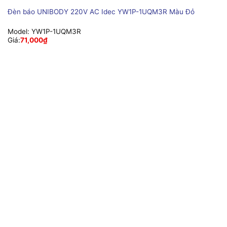
Đèn báo UNIBODY 220V AC Idec YW1P-1UQM3R Màu Đỏ
Model:
YW1P-1UQM3R
Giá:
71,000
₫