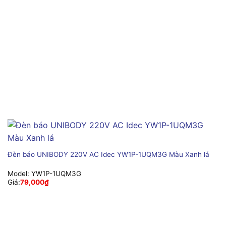
Đèn báo UNIBODY 220V AC Idec YW1P-1UQM3G Màu Xanh lá
Model:
YW1P-1UQM3G
Giá:
79,000
₫