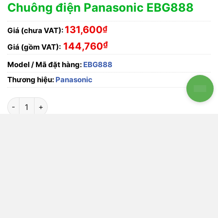
Chuông điện Panasonic
EBG888
Chuông điện Panasonic EBG888
là sản phẩm sẽ
truyền tải chuông báo tới ngôi nhà của bạn khi có
khách tìm kiếm bằng cách nhấn chuông trước
cổng nhà. Vỏ ngoài cấu tạo bởi lớp nhựa có khả
năng chịu được các tác nhân môi trường gây ra khi
lắp đặt sản phẩm ngoài trời.
Chuông điện báo khách kêu “đính đong” sử dụng
nguồn 220V