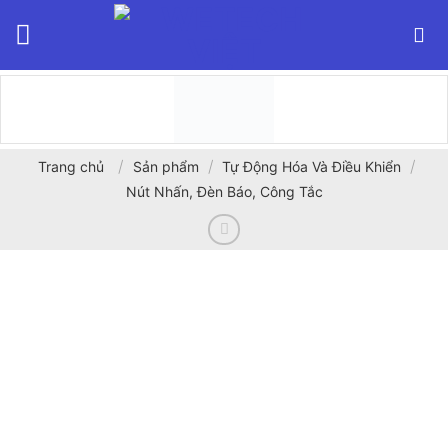
Bỏ
qua
nội
dung
/
/
/
Trang chủ
Sản phẩm
Tự Động Hóa Và Điều Khiển
Nút Nhấn, Đèn Báo, Công Tắc