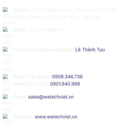
Địa chỉ:
616/61/198 Lê Đức Thọ, Phường An Hội
Đông, Thành phố Hồ Chí Minh, Việt Nam
GPKD:
Số 0319086629
Chịu trách nhiệm nội dung:
Lê Thành Tựu
Sales 1 Mr Quân:
0909.346.736
Sales 2 Mr Lâm:
0901.940.968
Email:
sales@wetechviet.vn
Website:
www.wetechviet.vn