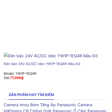
Đèn báo 24V AC/DC Idec YW1P-1EQ4R Màu Đỏ
Model:
YW1P-1EQ4R
Giá:
77,000
₫
SẢN PHẨM HAY TÌM KIẾM
Camera Imou
Bơm Tăng Áp Panasonic
Camera
HiKVision
CB Chống Giật Panasonic
Ổ Cắm Panasonic