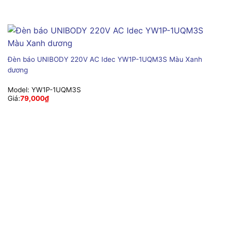
Đèn báo UNIBODY 220V AC Idec YW1P-1UQM3S Màu Xanh
dương
Model:
YW1P-1UQM3S
Giá:
79,000
₫