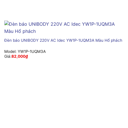
Đèn báo UNIBODY 220V AC Idec YW1P-1UQM3A Màu Hổ phách
Model:
YW1P-1UQM3A
Giá:
82,000
₫