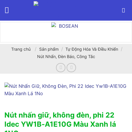
Bỏ
qua
nội
dung
/
/
/
Trang chủ
Sản phẩm
Tự Động Hóa Và Điều Khiển
Nút Nhấn, Đèn Báo, Công Tắc
Nút nhấn giữ, không đèn, phi 22
Idec YW1B-A1E10G Màu Xanh lá