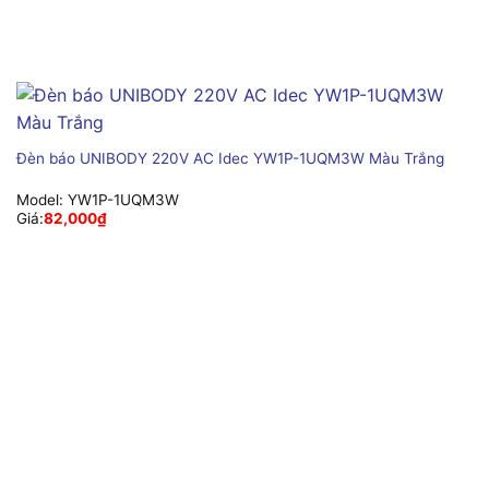
Đèn báo UNIBODY 220V AC Idec YW1P-1UQM3W Màu Trắng
Model:
YW1P-1UQM3W
Giá:
82,000
₫