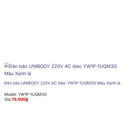
Đèn báo UNIBODY 220V AC Idec YW1P-1UQM3G Màu Xanh lá
Model:
YW1P-1UQM3G
Giá:
79,000
₫