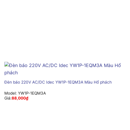
Đèn báo 220V AC/DC Idec YW1P-1EQM3A Màu Hổ phách
Model:
YW1P-1EQM3A
Giá:
88,000
₫