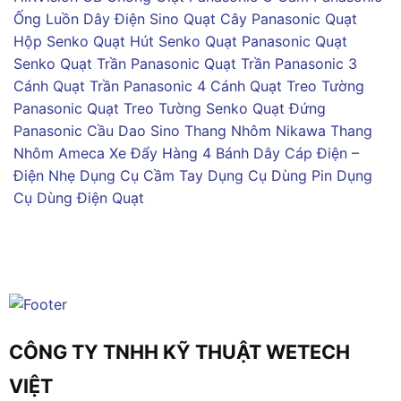
Ống Luồn Dây Điện Sino
Quạt Cây Panasonic
Quạt
Hộp Senko
Quạt Hút Senko
Quạt Panasonic
Quạt
Senko
Quạt Trần Panasonic
Quạt Trần Panasonic 3
Cánh
Quạt Trần Panasonic 4 Cánh
Quạt Treo Tường
Panasonic
Quạt Treo Tường Senko
Quạt Đứng
Panasonic
Cầu Dao Sino
Thang Nhôm Nikawa
Thang
Nhôm Ameca
Xe Đẩy Hàng 4 Bánh
Dây Cáp Điện –
Điện Nhẹ
Dụng Cụ Cầm Tay
Dụng Cụ Dùng Pin
Dụng
Cụ Dùng Điện
Quạt
CÔNG TY TNHH KỸ THUẬT WETECH
VIỆT