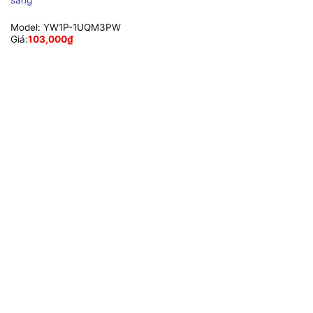
sáng
Model:
YW1P-1UQM3PW
Giá:
103,000
₫