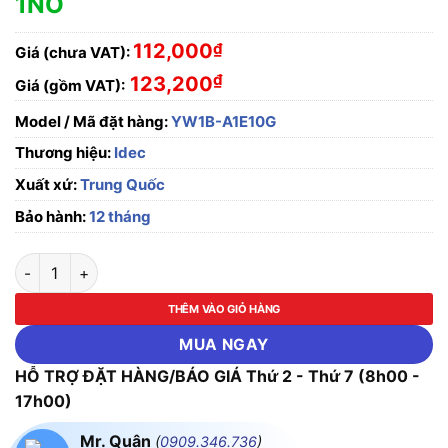
1NO
112,000
₫
Giá (chưa VAT):
₫
123,200
Giá (gồm VAT):
Model / Mã đặt hàng:
YW1B-A1E10G
Thương hiệu:
Idec
Xuất xứ:
Trung Quốc
Bảo hành:
12 tháng
Nút nhấn giữ, không đèn, phi 22 Idec YW1B-A1E10G Màu Xanh 
THÊM VÀO GIỎ HÀNG
MUA NGAY
HỖ TRỢ ĐẶT HÀNG/BÁO GIÁ Thứ 2 - Thứ 7 (8h00 -
17h00)
Mr. Quân
(
0909.346.736
)