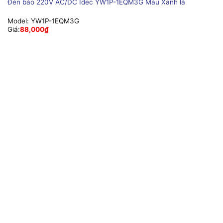
Đèn báo 220V AC/DC Idec YW1P-1EQM3G Màu Xanh lá
Model:
YW1P-1EQM3G
Giá:
88,000
₫