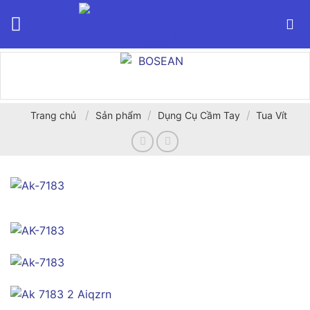
Bỏ
qua
nội
dung
/
/
/
Trang chủ
Sản phẩm
Dụng Cụ Cầm Tay
Tua Vít