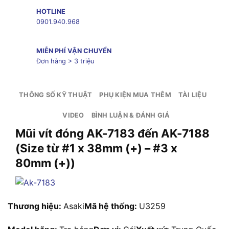
HOTLINE
0901.940.968
MIỄN PHÍ VẬN CHUYỂN
Đơn hàng > 3 triệu
THÔNG SỐ KỸ THUẬT
PHỤ KIỆN MUA THÊM
TÀI LIỆU
VIDEO
BÌNH LUẬN & ĐÁNH GIÁ
Mũi vít đóng AK-7183 đến AK-7188
(Size từ #1 x 38mm (+) – #3 x
80mm (+))
Thương hiệu:
Asaki
Mã hệ thống:
U3259