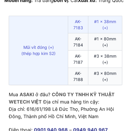
Model hãng:
Tra bảng
Đơn vị:
Cái
Xuất xứ:
Trung Quốc
AK-
#1 x 38mm
7183
(+)
AK-
#1 x 80mm
7184
(+)
Mũi vít đóng (+)
(thép hợp kim S2)
AK-
#3 x 38mm
7187
(+)
AK-
#3 x 80mm
7188
(+)
Mua
ASAKI
ở đâu?
CÔNG TY TNHH KỸ THUẬT
WETECH VIỆT
Địa chỉ mua hàng tin cậy:
Địa chỉ: 616/61/198 Lê Đức Thọ, Phường An Hội
Đông, Thành phố Hồ Chí Minh, Việt Nam
Điện thoại:
0901.940.968
–
0949.940.967