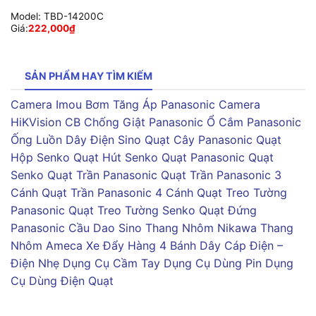
Model:
TBD-14200C
Giá:
222,000
₫
SẢN PHẨM HAY TÌM KIẾM
Camera Imou
Bơm Tăng Áp Panasonic
Camera
HiKVision
CB Chống Giật Panasonic
Ổ Cắm Panasonic
Ống Luồn Dây Điện Sino
Quạt Cây Panasonic
Quạt
Hộp Senko
Quạt Hút Senko
Quạt Panasonic
Quạt
Senko
Quạt Trần Panasonic
Quạt Trần Panasonic 3
Cánh
Quạt Trần Panasonic 4 Cánh
Quạt Treo Tường
Panasonic
Quạt Treo Tường Senko
Quạt Đứng
Panasonic
Cầu Dao Sino
Thang Nhôm Nikawa
Thang
Nhôm Ameca
Xe Đẩy Hàng 4 Bánh
Dây Cáp Điện –
Điện Nhẹ
Dụng Cụ Cầm Tay
Dụng Cụ Dùng Pin
Dụng
Cụ Dùng Điện
Quạt