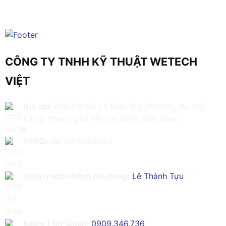
CÔNG TY TNHH KỸ THUẬT WETECH
VIỆT
Địa chỉ:
616/61/198 Lê Đức Thọ, Phường An Hội
Đông, Thành phố Hồ Chí Minh, Việt Nam
GPKD:
Số 0319086629
Chịu trách nhiệm nội dung:
Lê Thành Tựu
Sales 1 Mr Quân:
0909.346.736