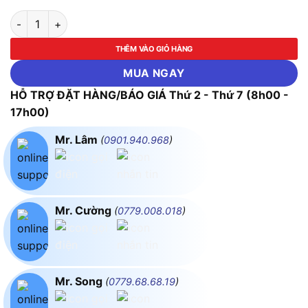
Mũi vít đóng AK-7183 đến AK-7188 (Size từ #1 x 38mm (+) - 
THÊM VÀO GIỎ HÀNG
MUA NGAY
HỖ TRỢ ĐẶT HÀNG/BÁO GIÁ Thứ 2 - Thứ 7 (8h00 -
17h00)
Mr. Lâm
(
0901.940.968
)
Mr. Cường
(
0779.008.018
)
Mr. Song
(
0779.68.68.19
)