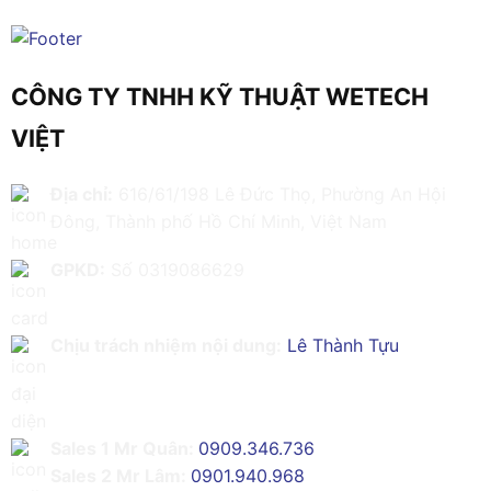
CÔNG TY TNHH KỸ THUẬT WETECH
VIỆT
Địa chỉ:
616/61/198 Lê Đức Thọ, Phường An Hội
Đông, Thành phố Hồ Chí Minh, Việt Nam
GPKD:
Số 0319086629
Chịu trách nhiệm nội dung:
Lê Thành Tựu
Sales 1 Mr Quân:
0909.346.736
Sales 2 Mr Lâm:
0901.940.968