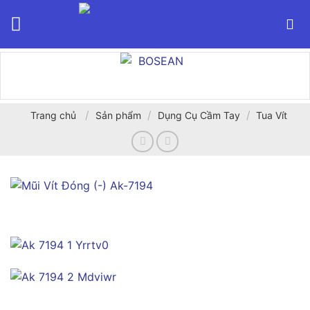
Bỏ
qua
nội
dung
/
/
/
Trang chủ
Sản phẩm
Dụng Cụ Cầm Tay
Tua Vít