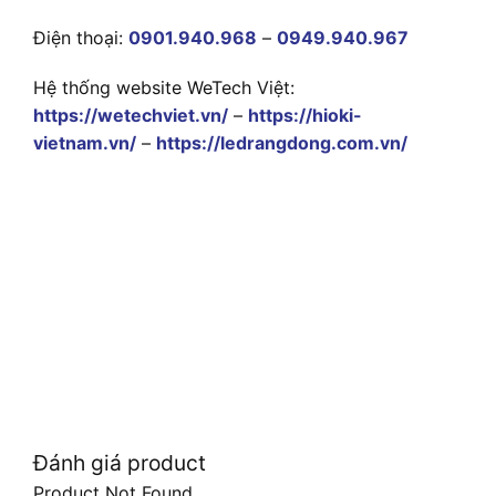
Điện thoại:
0901.940.968
–
0949.940.967
Hệ thống website WeTech Việt:
https://wetechviet.vn/
–
https://hioki-
vietnam.vn/
–
https://ledrangdong.com.vn/
Đánh giá product
Product Not Found