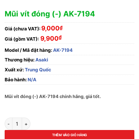
Mũi vít đóng (-) AK-7194
9,000
₫
Giá (chưa VAT):
₫
9,900
Giá (gồm VAT):
Model / Mã đặt hàng:
AK-7194
Thương hiệu:
Asaki
Xuất xứ:
Trung Quốc
Bảo hành:
N/A
Mũi vít đóng (-) AK-7194 chính hãng, giá tốt.
Mũi vít đóng (-) AK-7194 số lượng
THÊM VÀO GIỎ HÀNG