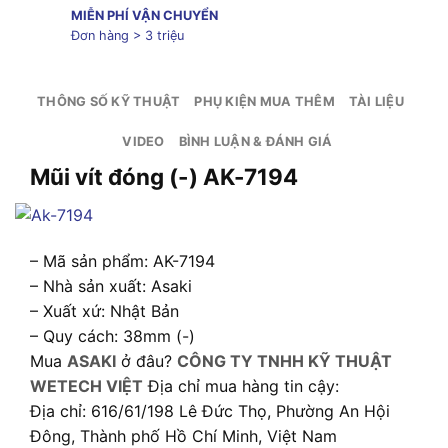
MIỄN PHÍ VẬN CHUYỂN
Đơn hàng > 3 triệu
THÔNG SỐ KỸ THUẬT
PHỤ KIỆN MUA THÊM
TÀI LIỆU
VIDEO
BÌNH LUẬN & ĐÁNH GIÁ
Mũi vít đóng (-) AK-7194
– Mã sản phẩm: AK-7194
– Nhà sản xuất: Asaki
– Xuất xứ: Nhật Bản
– Quy cách: 38mm (-)
Mua
ASAKI
ở đâu?
CÔNG TY TNHH KỸ THUẬT
WETECH VIỆT
Địa chỉ mua hàng tin cậy:
Địa chỉ: 616/61/198 Lê Đức Thọ, Phường An Hội
Đông, Thành phố Hồ Chí Minh, Việt Nam