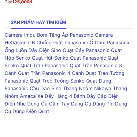
Giá:
125,000
₫
SẢN PHẨM HAY TÌM KIẾM
Camera Imou
Bơm Tăng Áp Panasonic
Camera
HiKVision
CB Chống Giật Panasonic
Ổ Cắm Panasonic
Ống Luồn Dây Điện Sino
Quạt Cây Panasonic
Quạt
Hộp Senko
Quạt Hút Senko
Quạt Panasonic
Quạt
Senko
Quạt Trần Panasonic
Quạt Trần Panasonic 3
Cánh
Quạt Trần Panasonic 4 Cánh
Quạt Treo Tường
Panasonic
Quạt Treo Tường Senko
Quạt Đứng
Panasonic
Cầu Dao Sino
Thang Nhôm Nikawa
Thang
Nhôm Ameca
Xe Đẩy Hàng 4 Bánh
Dây Cáp Điện –
Điện Nhẹ
Dụng Cụ Cầm Tay
Dụng Cụ Dùng Pin
Dụng
Cụ Dùng Điện
Quạt