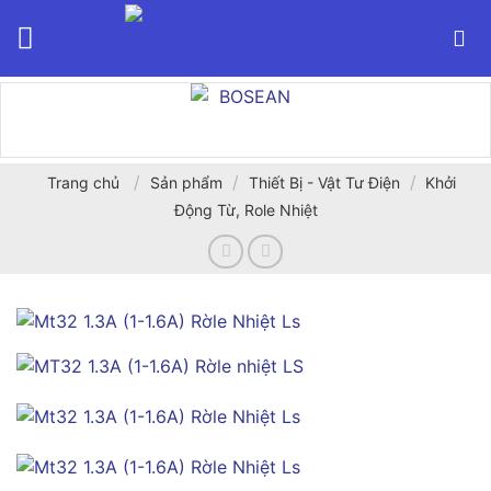
Bỏ
qua
nội
dung
/
/
/
Trang chủ
Sản phẩm
Thiết Bị - Vật Tư Điện
Khởi
Động Từ, Role Nhiệt