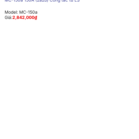
MC-150a 150A (2a2b) Công tắc từ LS
Model:
MC-150a
Giá:
2,842,000
₫