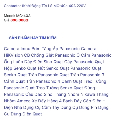
Contactor (Khởi Động Từ) LS MC-40a 40A 220V
Model:
MC-40A
Giá:
696,000
₫
SẢN PHẨM HAY TÌM KIẾM
Camera Imou
Bơm Tăng Áp Panasonic
Camera
HiKVision
CB Chống Giật Panasonic
Ổ Cắm Panasonic
Ống Luồn Dây Điện Sino
Quạt Cây Panasonic
Quạt
Hộp Senko
Quạt Hút Senko
Quạt Panasonic
Quạt
Senko
Quạt Trần Panasonic
Quạt Trần Panasonic 3
Cánh
Quạt Trần Panasonic 4 Cánh
Quạt Treo Tường
Panasonic
Quạt Treo Tường Senko
Quạt Đứng
Panasonic
Cầu Dao Sino
Thang Nhôm Nikawa
Thang
Nhôm Ameca
Xe Đẩy Hàng 4 Bánh
Dây Cáp Điện –
Điện Nhẹ
Dụng Cụ Cầm Tay
Dụng Cụ Dùng Pin
Dụng
Cụ Dùng Điện
Quạt