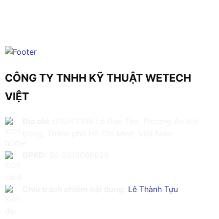
CÔNG TY TNHH KỸ THUẬT WETECH
VIỆT
Địa chỉ:
616/61/198 Lê Đức Thọ, Phường An Hội
Đông, Thành phố Hồ Chí Minh, Việt Nam
GPKD:
Số 0319086629
Chịu trách nhiệm nội dung:
Lê Thành Tựu