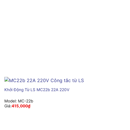
Khởi Động Từ LS MC22b 22A 220V
Model:
MC-22b
Giá:
415,000
₫