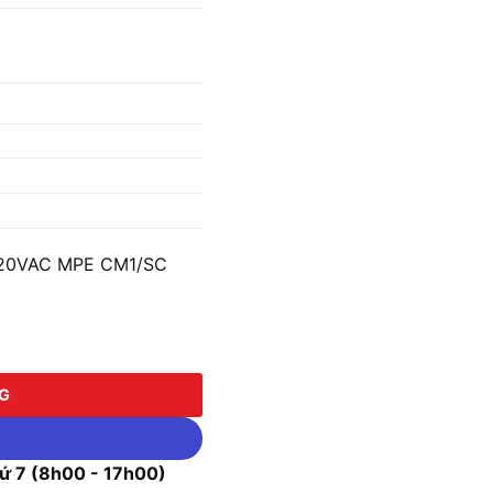
220VAC MPE CM1/SC
AC MPE CM1/SC số lượng
NG
 7 (8h00 - 17h00)