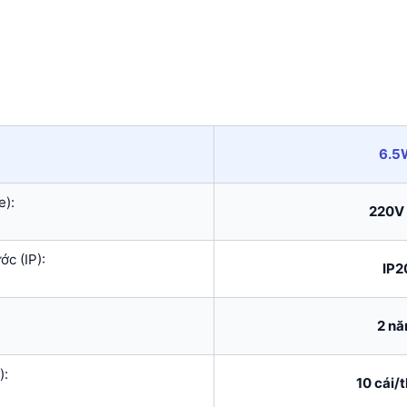
6.5
e):
220V
c (IP):
IP2
2 n
):
10 cái/