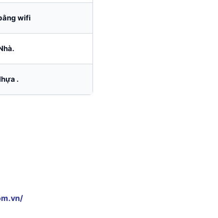
bằng wifi
Nhà.
hựa .
om.vn/