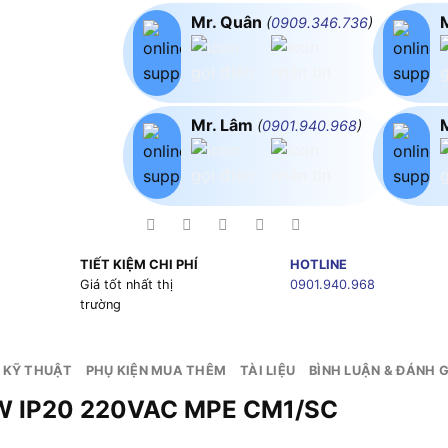
Mr. Quân
(
0909.346.736
)
Mr. Lâm
(
0901.940.968
)
TIẾT KIỆM CHI PHÍ
HOTLINE
g
Giá tốt nhất thị
0901.940.968
trường
 KỸ THUẬT
PHỤ KIỆN MUA THÊM
TÀI LIỆU
BÌNH LUẬN & ĐÁNH G
ông Minh 65W IP20 2