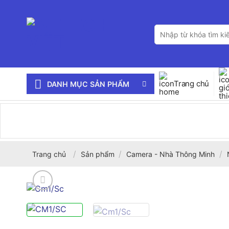
Bỏ
qua
Tìm
nội
kiếm:
dung
Trang chủ
DANH MỤC SẢN PHẨM
/
/
/
Trang chủ
Sản phẩm
Camera - Nhà Thông Minh