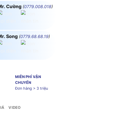
Mr. Cường
(
0779.008.018
)
Mr. Song
(
0779.68.68.19
)
MIỄN PHÍ VẬN
CHUYỂN
Đơn hàng > 3 triệu
IÁ
VIDEO
20VAC MPE CM1/SC