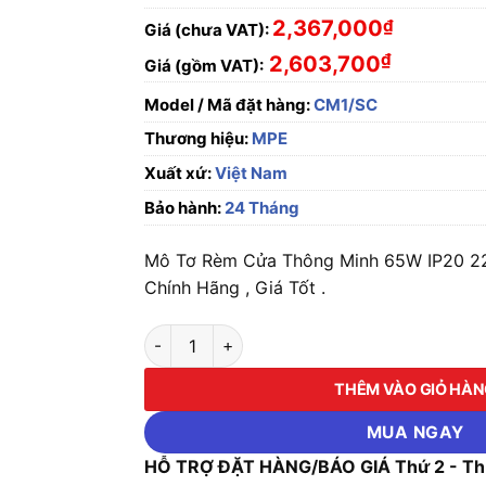
2,367,000
₫
Giá (chưa VAT):
₫
2,603,700
Giá (gồm VAT):
Model / Mã đặt hàng:
CM1/SC
Thương hiệu:
MPE
Xuất xứ:
Việt Nam
Bảo hành:
24 Tháng
Mô Tơ Rèm Cửa Thông Minh 65W IP20 
Chính Hãng , Giá Tốt .
Mô Tơ Rèm Cửa Thông Minh 65W IP20 220V
THÊM VÀO GIỎ HÀ
MUA NGAY
HỖ TRỢ ĐẶT HÀNG/BÁO GIÁ Thứ 2 - Thứ