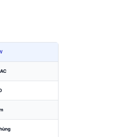
W
 AC
0
ăm
thùng