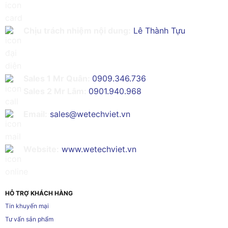
Chịu trách nhiệm nội dung:
Lê Thành Tựu
Sales 1 Mr Quân:
0909.346.736
Sales 2 Mr Lâm:
0901.940.968
Email:
sales@wetechviet.vn
Website:
www.wetechviet.vn
HỖ TRỢ KHÁCH HÀNG
Tin khuyến mại
Tư vấn sản phẩm