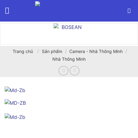
Bỏ
qua
nội
dung
/
/
/
Trang chủ
Sản phẩm
Camera - Nhà Thông Minh
Nhà Thông Minh