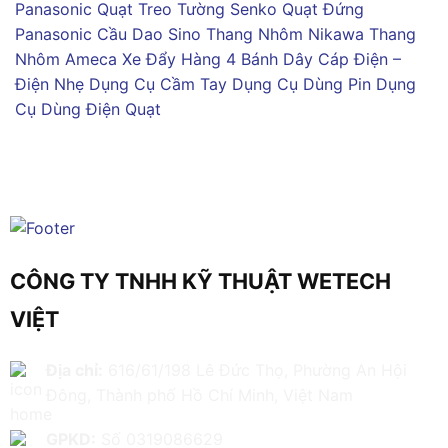
Panasonic
Quạt Treo Tường Senko
Quạt Đứng
Panasonic
Cầu Dao Sino
Thang Nhôm Nikawa
Thang
Nhôm Ameca
Xe Đẩy Hàng 4 Bánh
Dây Cáp Điện –
Điện Nhẹ
Dụng Cụ Cầm Tay
Dụng Cụ Dùng Pin
Dụng
Cụ Dùng Điện
Quạt
CÔNG TY TNHH KỸ THUẬT WETECH
VIỆT
Địa chỉ:
616/61/198 Lê Đức Thọ, Phường An Hội
Đông, Thành phố Hồ Chí Minh, Việt Nam
GPKD:
Số 0319086629