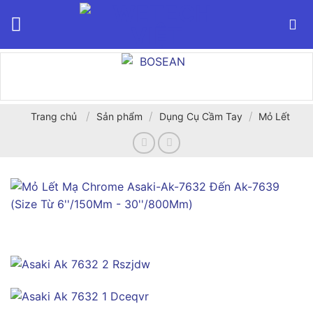
Bỏ
qua
nội
dung
/
/
/
Trang chủ
Sản phẩm
Dụng Cụ Cầm Tay
Mỏ Lết