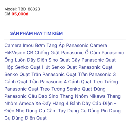
Model:
TBD-8802B
Giá:
95,000
₫
SẢN PHẨM HAY TÌM KIẾM
Camera Imou
Bơm Tăng Áp Panasonic
Camera
HiKVision
CB Chống Giật Panasonic
Ổ Cắm Panasonic
Ống Luồn Dây Điện Sino
Quạt Cây Panasonic
Quạt
Hộp Senko
Quạt Hút Senko
Quạt Panasonic
Quạt
Senko
Quạt Trần Panasonic
Quạt Trần Panasonic 3
Cánh
Quạt Trần Panasonic 4 Cánh
Quạt Treo Tường
Panasonic
Quạt Treo Tường Senko
Quạt Đứng
Panasonic
Cầu Dao Sino
Thang Nhôm Nikawa
Thang
Nhôm Ameca
Xe Đẩy Hàng 4 Bánh
Dây Cáp Điện –
Điện Nhẹ
Dụng Cụ Cầm Tay
Dụng Cụ Dùng Pin
Dụng
Cụ Dùng Điện
Quạt