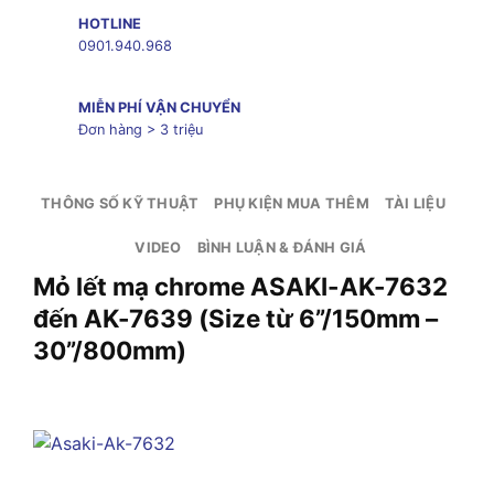
HOTLINE
0901.940.968
MIỄN PHÍ VẬN CHUYỂN
Đơn hàng > 3 triệu
THÔNG SỐ KỸ THUẬT
PHỤ KIỆN MUA THÊM
TÀI LIỆU
VIDEO
BÌNH LUẬN & ĐÁNH GIÁ
Mỏ lết mạ chrome ASAKI-AK-7632
đến AK-7639 (Size từ 6”/150mm –
30”/800mm)