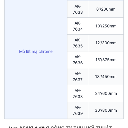
AK-
8”/200mm
7633
AK-
10”/250mm
7634
AK-
12”/300mm
7635
Mỏ lết mạ chrome
AK-
15”/375mm
7636
AK-
18”/450mm
7637
AK-
24”/600mm
7638
AK-
30”/800mm
7639
Mua
ASAKI
ở đâu?
CÔNG TY TNHH KỸ THUẬT