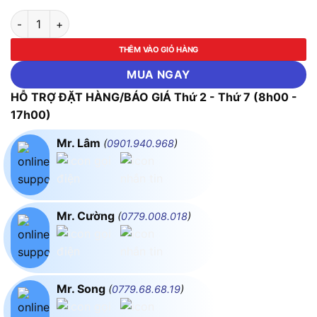
Mỏ lết mạ chrome ASAKI-AK-7632 đến AK-7639 (Size từ 6''/
THÊM VÀO GIỎ HÀNG
MUA NGAY
HỖ TRỢ ĐẶT HÀNG/BÁO GIÁ Thứ 2 - Thứ 7 (8h00 -
17h00)
Mr. Lâm
(
0901.940.968
)
Mr. Cường
(
0779.008.018
)
Mr. Song
(
0779.68.68.19
)