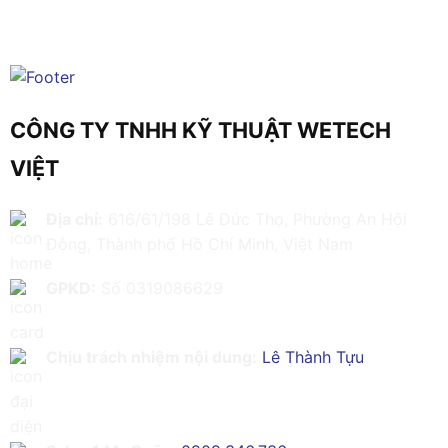
CÔNG TY TNHH KỸ THUẬT WETECH
VIỆT
Địa chỉ:
616/61/198 Lê Đức Thọ, Phường An Hội
Đông, Thành phố Hồ Chí Minh, Việt Nam
GPKD:
Số 0319086629
Chịu trách nhiệm nội dung:
Lê Thành Tựu