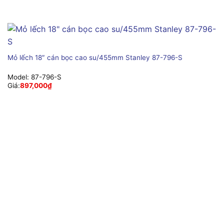
Mỏ lếch 18″ cán bọc cao su/455mm Stanley 87-796-S
Model:
87-796-S
Giá:
897,000
₫