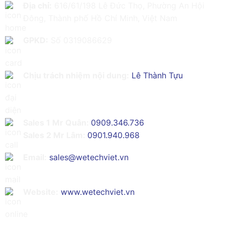
Địa chỉ:
616/61/198 Lê Đức Thọ, Phường An Hội
Đông, Thành phố Hồ Chí Minh, Việt Nam
GPKD:
Số 0319086629
Chịu trách nhiệm nội dung:
Lê Thành Tựu
Sales 1 Mr Quân:
0909.346.736
Sales 2 Mr Lâm:
0901.940.968
Email:
sales@wetechviet.vn
Website:
www.wetechviet.vn