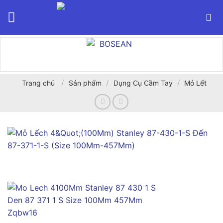
Bỏ
qua
nội
dung
/
/
/
Trang chủ
Sản phẩm
Dụng Cụ Cầm Tay
Mỏ Lết