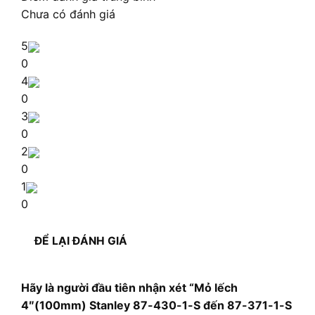
Chưa có đánh giá
5
0
4
0
3
0
2
0
1
0
ĐỂ LẠI ĐÁNH GIÁ
Hãy là người đầu tiên nhận xét “Mỏ lếch
4″(100mm) Stanley 87-430-1-S đến 87-371-1-S