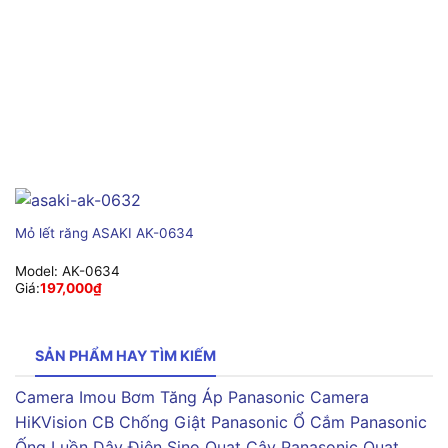
Mỏ lết răng ASAKI AK-0634
Model:
AK-0634
Giá:
197,000
₫
SẢN PHẨM HAY TÌM KIẾM
Camera Imou
Bơm Tăng Áp Panasonic
Camera
HiKVision
CB Chống Giật Panasonic
Ổ Cắm Panasonic
Ống Luồn Dây Điện Sino
Quạt Cây Panasonic
Quạt