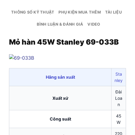
THÔNG SỐ KỸ THUẬT
PHỤ KIỆN MUA THÊM
TÀI LIỆU
BÌNH LUẬN & ĐÁNH GIÁ
VIDEO
Mỏ hàn 45W Stanley 69-033B
Sta
Hãng sản xuất
nley
Đài
Xuất xứ
Loa
n
45
Công suất
W
220