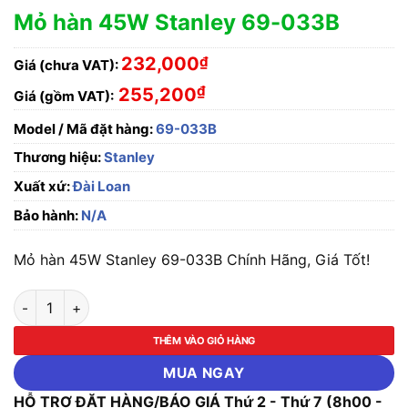
Mỏ hàn 45W Stanley 69-033B
232,000
₫
Giá (chưa VAT):
₫
255,200
Giá (gồm VAT):
Model / Mã đặt hàng:
69-033B
Thương hiệu:
Stanley
Xuất xứ:
Đài Loan
Bảo hành:
N/A
Mỏ hàn 45W Stanley 69-033B Chính Hãng, Giá Tốt!
Mỏ hàn 45W Stanley 69-033B số lượng
THÊM VÀO GIỎ HÀNG
MUA NGAY
HỖ TRỢ ĐẶT HÀNG/BÁO GIÁ Thứ 2 - Thứ 7 (8h00 -