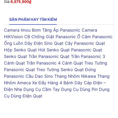
Giá:
6,675,900
₫
SẢN PHẨM HAY TÌM KIẾM
Camera Imou
Bơm Tăng Áp Panasonic
Camera
HiKVision
CB Chống Giật Panasonic
Ổ Cắm Panasonic
Ống Luồn Dây Điện Sino
Quạt Cây Panasonic
Quạt
Hộp Senko
Quạt Hút Senko
Quạt Panasonic
Quạt
Senko
Quạt Trần Panasonic
Quạt Trần Panasonic 3
Cánh
Quạt Trần Panasonic 4 Cánh
Quạt Treo Tường
Panasonic
Quạt Treo Tường Senko
Quạt Đứng
Panasonic
Cầu Dao Sino
Thang Nhôm Nikawa
Thang
Nhôm Ameca
Xe Đẩy Hàng 4 Bánh
Dây Cáp Điện –
Điện Nhẹ
Dụng Cụ Cầm Tay
Dụng Cụ Dùng Pin
Dụng
Cụ Dùng Điện
Quạt