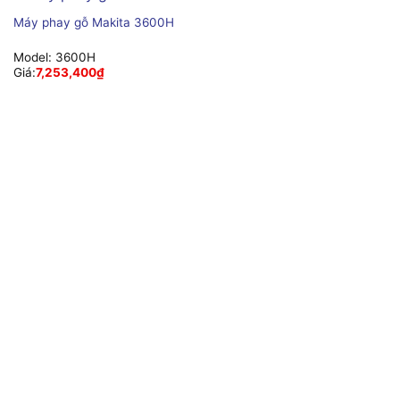
Máy phay gỗ Makita 3600H
Model:
3600H
Giá:
7,253,400
₫