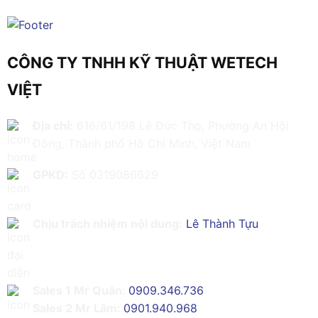
CÔNG TY TNHH KỸ THUẬT WETECH
VIỆT
Địa chỉ:
616/61/198 Lê Đức Thọ, Phường An Hội
Đông, Thành phố Hồ Chí Minh, Việt Nam
GPKD:
Số 0319086629
Chịu trách nhiệm nội dung:
Lê Thành Tựu
Sales 1 Mr Quân:
0909.346.736
Sales 2 Mr Lâm:
0901.940.968