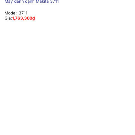
Máy đánh cạnh Makita 3711
Model:
3711
Giá:
1,763,300
₫