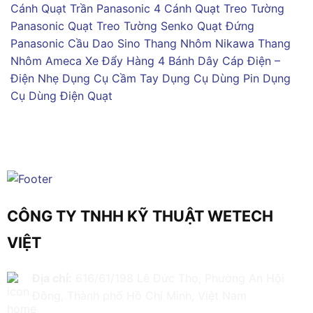
Cánh
Quạt Trần Panasonic 4 Cánh
Quạt Treo Tường
Panasonic
Quạt Treo Tường Senko
Quạt Đứng
Panasonic
Cầu Dao Sino
Thang Nhôm Nikawa
Thang
Nhôm Ameca
Xe Đẩy Hàng 4 Bánh
Dây Cáp Điện –
Điện Nhẹ
Dụng Cụ Cầm Tay
Dụng Cụ Dùng Pin
Dụng
Cụ Dùng Điện
Quạt
CÔNG TY TNHH KỸ THUẬT WETECH
VIỆT
Địa chỉ:
616/61/198 Lê Đức Thọ, Phường An Hội
Đông, Thành phố Hồ Chí Minh, Việt Nam