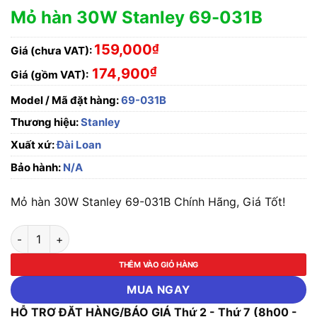
Mỏ hàn 30W Stanley 69-031B
159,000
₫
Giá (chưa VAT):
₫
174,900
Giá (gồm VAT):
Model / Mã đặt hàng:
69-031B
Thương hiệu:
Stanley
Xuất xứ:
Đài Loan
Bảo hành:
N/A
Mỏ hàn 30W Stanley 69-031B Chính Hãng, Giá Tốt!
Mỏ hàn 30W Stanley 69-031B số lượng
THÊM VÀO GIỎ HÀNG
MUA NGAY
HỖ TRỢ ĐẶT HÀNG/BÁO GIÁ Thứ 2 - Thứ 7 (8h00 -