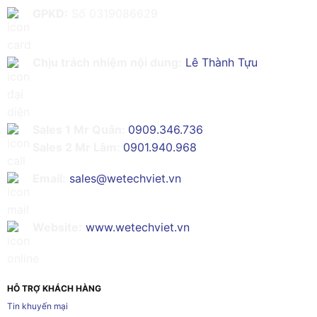
GPKD:
Số 0319086629
Chịu trách nhiệm nội dung:
Lê Thành Tựu
Sales 1 Mr Quân:
0909.346.736
Sales 2 Mr Lâm:
0901.940.968
Email:
sales@wetechviet.vn
Website:
www.wetechviet.vn
HỖ TRỢ KHÁCH HÀNG
Tin khuyến mại