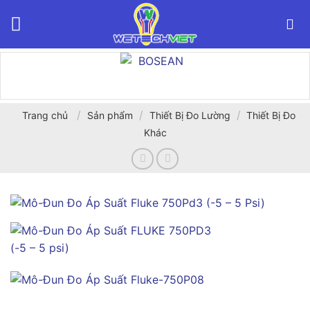
Bỏ
qua
nội
dung
/
/
/
Trang chủ
Sản phẩm
Thiết Bị Đo Lường
Thiết Bị Đo
Khác