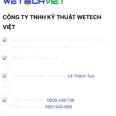
CÔNG TY TNHH KỸ THUẬT WETECH
VIỆT
Địa chỉ:
616/61/198 Lê Đức Thọ, Phường An Hội
Đông, Thành phố Hồ Chí Minh, Việt Nam
GPKD:
Số 0319086629
Chịu trách nhiệm nội dung:
Lê Thành Tựu
Sales 1 Mr Quân:
0909.346.736
Sales 2 Mr Lâm:
0901.940.968