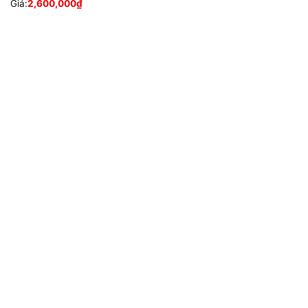
Giá:
2,600,000
₫