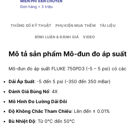
MIỄN PHÍ VẬN CHUYỂN
Đơn hàng > 3 triệu
THÔNG SỐ KỸ THUẬT
PHỤ KIỆN MUA THÊM
TÀI LIỆU
BÌNH LUẬN & ĐÁNH GIÁ
VIDEO
Mô tả sản phẩm Mô-đun đo áp suất 
Mô-đun đo áp suất FLUKE 750PD3 (-5 – 5 psi) có các 
Dải Áp Suất
: -5 đến 5 psi (-350 đến 350 mBar)
Đánh Giá Bùng Nổ
: 4X
Mô Hình Đo Lường Dải Đôi
Độ Không Chắc Tham Chiếu
: Lên đến ± 0.01%
Bù Nhiệt Độ
: Từ 0°C đến 50°C