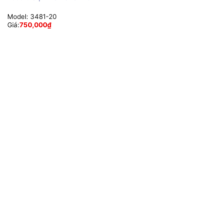
Model:
3481-20
Giá:
750,000
₫