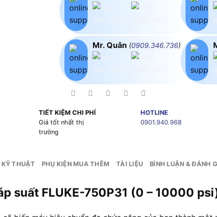
Mr. Quân
(
0909.346.736
)
TIẾT KIỆM CHI PHÍ
HOTLINE
g
Giá tốt nhất thị
0901.940.968
trường
 KỸ THUẬT
PHỤ KIỆN MUA THÊM
TÀI LIỆU
BÌNH LUẬN & ĐÁNH G
áp suất FLUKE-750P31 (0 – 10000 psi