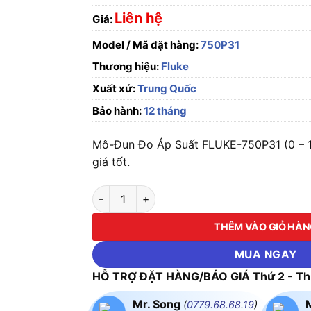
Liên hệ
Giá:
Model / Mã đặt hàng:
750P31
Thương hiệu:
Fluke
Xuất xứ:
Trung Quốc
Bảo hành:
12 tháng
Mô-Đun Đo Áp Suất FLUKE-750P31 (0 – 1
giá tốt.
Mô-Đun Đo Áp Suất FLUKE-750P31 (0 – 10000
THÊM VÀO GIỎ HÀ
MUA NGAY
HỖ TRỢ ĐẶT HÀNG/BÁO GIÁ Thứ 2 - Thứ
Mr. Song
(
0779.68.68.19
)