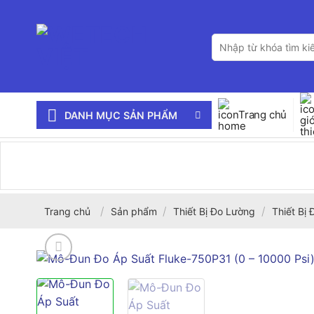
Bỏ
qua
Tìm
nội
kiếm:
dung
Trang chủ
DANH MỤC SẢN PHẨM
/
/
/
Trang chủ
Sản phẩm
Thiết Bị Đo Lường
Thiết Bị