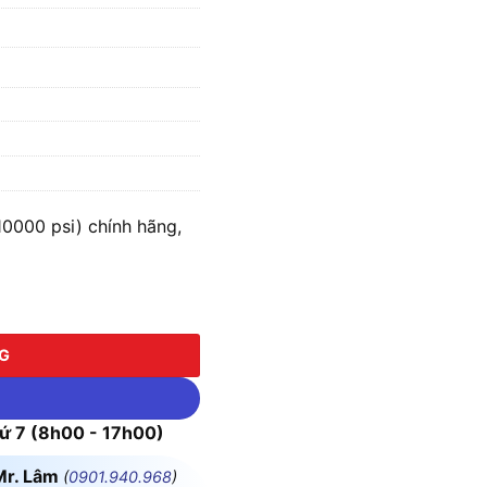
0000 psi) chính hãng,
 psi) số lượng
NG
 7 (8h00 - 17h00)
Mr. Lâm
(
0901.940.968
)