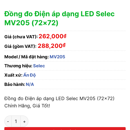
Đồng đo Điện áp dạng LED Selec
MV205 (72×72)
262,000
₫
Giá (chưa VAT):
₫
288,200
Giá (gồm VAT):
Model / Mã đặt hàng:
MV205
Thương hiệu:
Selec
Xuất xứ:
Ấn Độ
Bảo hành:
N/A
Đồng đo Điện áp dạng LED Selec MV205 (72×72)
Chính Hãng, Giá Tốt!
Đồng đo Điện áp dạng LED Selec MV205 (72x72) số lượng