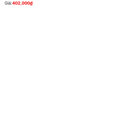
Giá:
402,000
₫