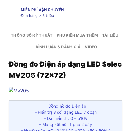
MIỄN PHÍ VẬN CHUYỂN
Đơn hàng > 3 triệu
THÔNG SỐ KỸ THUẬT
PHỤ KIỆN MUA THÊM
TÀI LIỆU
BÌNH LUẬN & ĐÁNH GIÁ
VIDEO
Đồng đo Điện áp dạng LED Selec
MV205 (72×72)
– Đồng hồ đo Điện áp
– Hiển thị 3 số, dạng LED 7 đoạn
– Dải hiển thị: 0 – 516V
– Mạng kết nối: 1 pha 2 dây
– Nguồn cấp: AC: 240V AC ±20%, (50 / 60Hz)