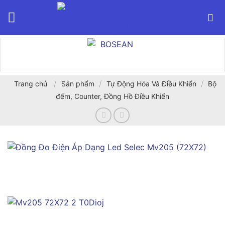
Bỏ
qua
nội
dung
/
/
/
Trang chủ
Sản phẩm
Tự Động Hóa Và Điều Khiển
Bộ
đếm, Counter, Đồng Hồ Điều Khiển