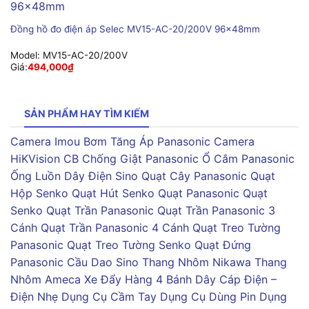
Đồng hồ đo điện áp Selec MV15-AC-20/200V 96x48mm
Model:
MV15-AC-20/200V
Giá:
494,000
₫
SẢN PHẨM HAY TÌM KIẾM
Camera Imou
Bơm Tăng Áp Panasonic
Camera
HiKVision
CB Chống Giật Panasonic
Ổ Cắm Panasonic
Ống Luồn Dây Điện Sino
Quạt Cây Panasonic
Quạt
Hộp Senko
Quạt Hút Senko
Quạt Panasonic
Quạt
Senko
Quạt Trần Panasonic
Quạt Trần Panasonic 3
Cánh
Quạt Trần Panasonic 4 Cánh
Quạt Treo Tường
Panasonic
Quạt Treo Tường Senko
Quạt Đứng
Panasonic
Cầu Dao Sino
Thang Nhôm Nikawa
Thang
Nhôm Ameca
Xe Đẩy Hàng 4 Bánh
Dây Cáp Điện –
Điện Nhẹ
Dụng Cụ Cầm Tay
Dụng Cụ Dùng Pin
Dụng