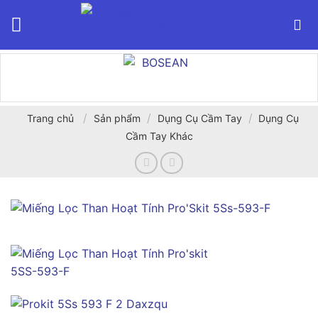
Bỏ
qua
nội
dung
/
/
/
Trang chủ
Sản phẩm
Dụng Cụ Cầm Tay
Dụng Cụ
Cầm Tay Khác