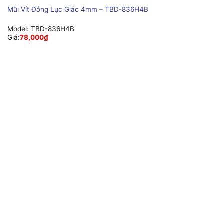
Mũi Vít Đóng Lục Giác 4mm – TBD-836H4B
Model:
TBD-836H4B
Giá:
78,000
₫