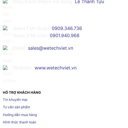
Chịu trách nhiệm nội dung:
Lê Thành Tựu
Sales 1 Mr Quân:
0909.346.736
Sales 2 Mr Lâm:
0901.940.968
Email:
sales@wetechviet.vn
Website:
www.wetechviet.vn
HỖ TRỢ KHÁCH HÀNG
Tin khuyến mại
Tư vấn sản phẩm
Hướng dẫn mua hàng
Hình thức thanh toán