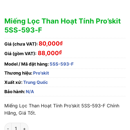
Miếng Lọc Than Hoạt Tính Pro’skit
5SS-593-F
80,000
₫
Giá (chưa VAT):
₫
88,000
Giá (gồm VAT):
Model / Mã đặt hàng:
5SS-593-F
Thương hiệu:
Pro'skit
Xuất xứ:
Trung Quốc
Bảo hành:
N/A
Miếng Lọc Than Hoạt Tính Pro’skit 5SS-593-F Chính
Hãng, Giá Tốt.
Miếng Lọc Than Hoạt Tính Pro'skit 5SS-593-F số lượng