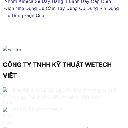
Nhôm Ameca
Xe Đẩy Hàng 4 Bánh
Dây Cáp Điện –
Điện Nhẹ
Dụng Cụ Cầm Tay
Dụng Cụ Dùng Pin
Dụng
Cụ Dùng Điện
Quạt
CÔNG TY TNHH KỸ THUẬT WETECH
VIỆT
Địa chỉ:
616/61/198 Lê Đức Thọ, Phường An Hội
Đông, Thành phố Hồ Chí Minh, Việt Nam
GPKD:
Số 0319086629