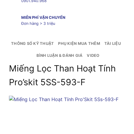
0901.940.968
MIỄN PHÍ VẬN CHUYỂN
Đơn hàng > 3 triệu
THÔNG SỐ KỸ THUẬT
PHỤ KIỆN MUA THÊM
TÀI LIỆU
BÌNH LUẬN & ĐÁNH GIÁ
VIDEO
Miếng Lọc Than Hoạt Tính
Pro’skit 5SS-593-F