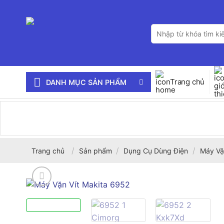
Bỏ
qua
Tìm
nội
kiếm:
dung
Trang chủ
DANH MỤC SẢN PHẨM
/
/
/
Trang chủ
Sản phẩm
Dụng Cụ Dùng Điện
Máy Vặ