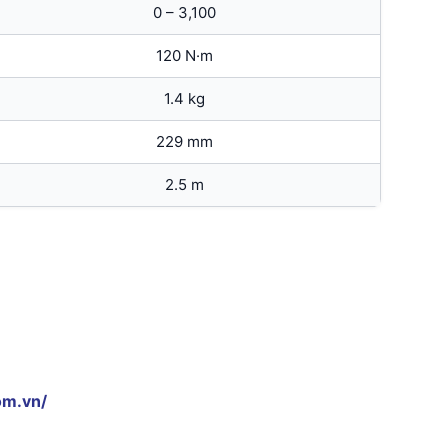
0 – 3,100
120 N·m
1.4 kg
229 mm
2.5 m
om.vn/