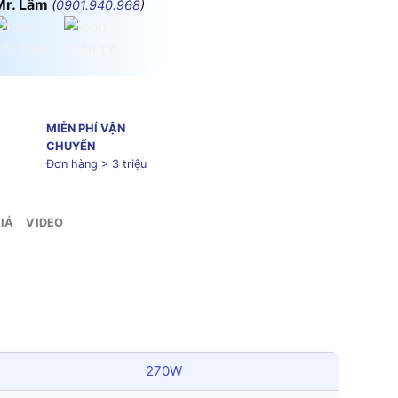
Mr. Lâm
(
0901.940.968
)
MIỄN PHÍ VẬN
CHUYỂN
Đơn hàng > 3 triệu
IÁ
VIDEO
270W