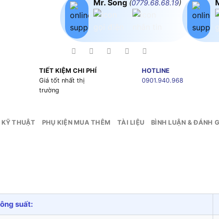
Mr. Song
(
0779.68.68.19
)
TIẾT KIỆM CHI PHÍ
HOTLINE
g
Giá tốt nhất thị
0901.940.968
trường
 KỸ THUẬT
PHỤ KIỆN MUA THÊM
TÀI LIỆU
BÌNH LUẬN & ĐÁNH G
ông suất: