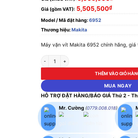
₫
5,505,500
Giá (gồm VAT):
Model / Mã đặt hàng:
6952
Thương hiệu:
Makita
Máy vặn vít Makita 6952 chính hãng, giá 
Máy vặn vít Makita 6952 số lượng
THÊM VÀO GIỎ HÀ
MUA NGAY
HỖ TRỢ ĐẶT HÀNG/BÁO GIÁ Thứ 2 - Thứ
Mr. Cường
(
0779.008.018
)