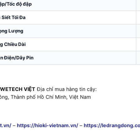
ập/Tốc độ đập
 Siết Tối Đa
ọng Lượng
g Chiều Dài
n Điện/Dây Pin
 WETECH VIỆT
Địa chỉ mua hàng tin cậy:
ông, Thành phố Hồ Chí Minh, Việt Nam
t.vn/
–
https://hioki-vietnam.vn/
–
https://ledrangdong.c