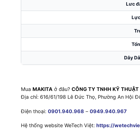
Lưc đ
Lực
Tr
Tổn
Dây Dẫ
Mua
MAKITA
ở đâu?
CÔNG TY TNHH KỸ THUẬT
Địa chỉ: 616/61/198 Lê Đức Thọ, Phường An Hội Đ
Điện thoại:
0901.940.968
–
0949.940.967
Hệ thống website WeTech Việt:
https://wetechvie