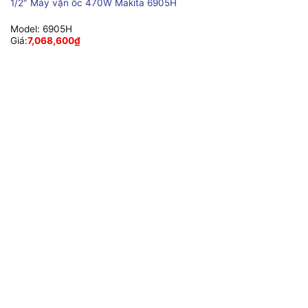
1/2″ Máy vặn ốc 470W Makita 6905H
Model:
6905H
Giá:
7,068,600
₫