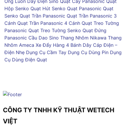
Ống Luồn Dây Điện Sino
Quạt Cây Panasonic
Quạt
Hộp Senko
Quạt Hút Senko
Quạt Panasonic
Quạt
Senko
Quạt Trần Panasonic
Quạt Trần Panasonic 3
Cánh
Quạt Trần Panasonic 4 Cánh
Quạt Treo Tường
Panasonic
Quạt Treo Tường Senko
Quạt Đứng
Panasonic
Cầu Dao Sino
Thang Nhôm Nikawa
Thang
Nhôm Ameca
Xe Đẩy Hàng 4 Bánh
Dây Cáp Điện –
Điện Nhẹ
Dụng Cụ Cầm Tay
Dụng Cụ Dùng Pin
Dụng
Cụ Dùng Điện
Quạt
CÔNG TY TNHH KỸ THUẬT WETECH
VIỆT