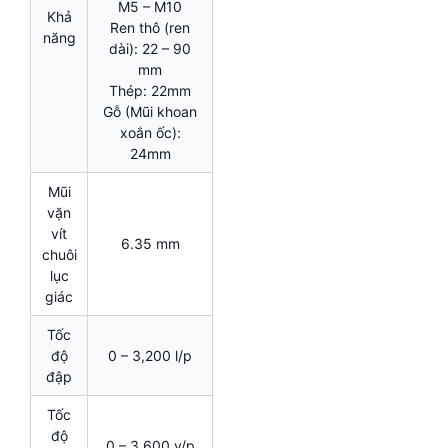
M5 – M10
Khả
Ren thô (ren
năng
dài): 22 – 90
mm
Thép: 22mm
Gỗ (Mũi khoan
xoắn ốc):
24mm
Mũi
vặn
vít
6.35 mm
chuôi
lục
giác
Tốc
độ
0 – 3,200 l/p
đập
Tốc
độ
0 – 3,600 v/p