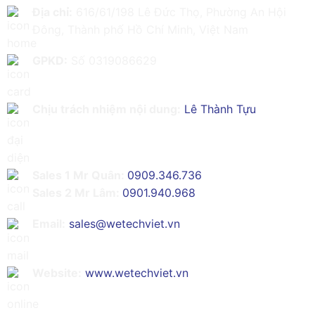
Địa chỉ:
616/61/198 Lê Đức Thọ, Phường An Hội
Đông, Thành phố Hồ Chí Minh, Việt Nam
GPKD:
Số 0319086629
Chịu trách nhiệm nội dung:
Lê Thành Tựu
Sales 1 Mr Quân:
0909.346.736
Sales 2 Mr Lâm:
0901.940.968
Email:
sales@wetechviet.vn
Website:
www.wetechviet.vn