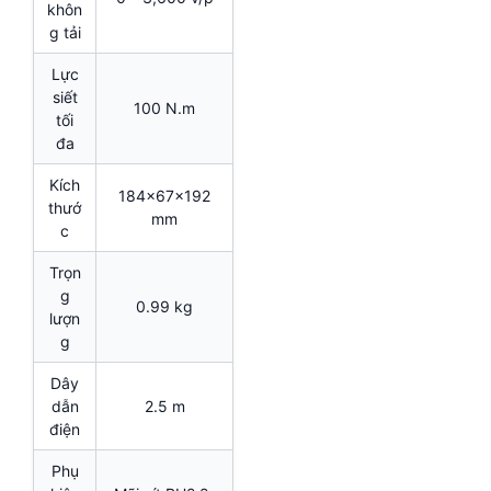
khôn
g tải
Lực
siết
100 N.m
tối
đa
Kích
184x67x192
thướ
mm
c
Trọn
g
0.99 kg
lượn
g
Dây
dẫn
2.5 m
điện
Phụ