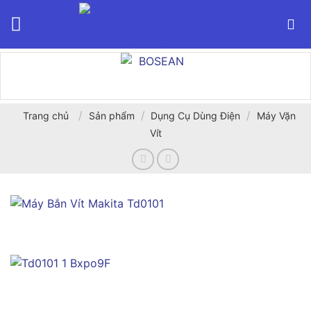
Bỏ
qua
nội
dung
/
/
/
Trang chủ
Sản phẩm
Dụng Cụ Dùng Điện
Máy Vặn
Vít