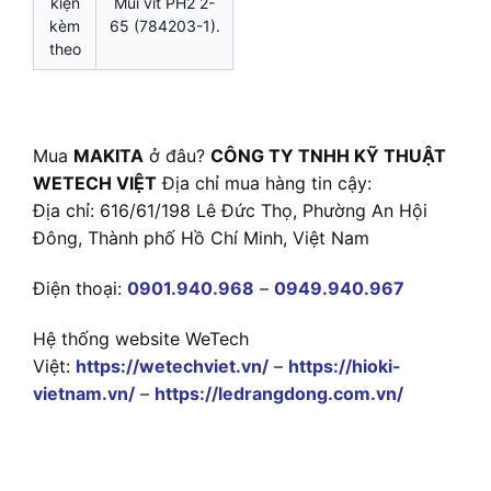
kiện
Mũi vít PH2 2-
kèm
65 (784203-1).
theo
Mua
MAKITA
ở đâu?
CÔNG TY TNHH KỸ THUẬT
WETECH VIỆT
Địa chỉ mua hàng tin cậy:
Địa chỉ: 616/61/198 Lê Đức Thọ, Phường An Hội
Đông, Thành phố Hồ Chí Minh, Việt Nam
Điện thoại:
0901.940.968
–
0949.940.967
Hệ thống website WeTech
Việt:
https://wetechviet.vn/
–
https://hioki-
vietnam.vn/
–
https://ledrangdong.com.vn/