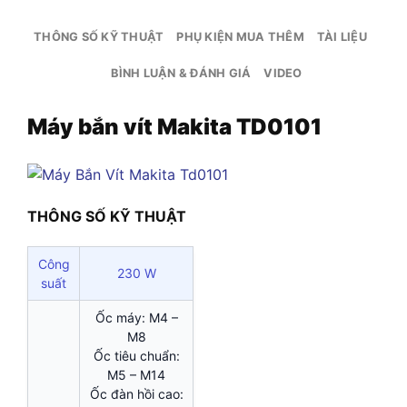
THÔNG SỐ KỸ THUẬT
PHỤ KIỆN MUA THÊM
TÀI LIỆU
BÌNH LUẬN & ĐÁNH GIÁ
VIDEO
Máy bắn vít Makita TD0101
THÔNG SỐ KỸ THUẬT
Công
230 W
suất
Ốc máy: M4 –
M8
Ốc tiêu chuẩn:
M5 – M14
Ốc đàn hồi cao: