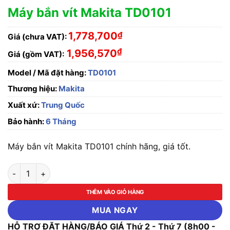
Máy bắn vít Makita TD0101
1,778,700
₫
Giá (chưa VAT):
₫
1,956,570
Giá (gồm VAT):
Model / Mã đặt hàng:
TD0101
Thương hiệu:
Makita
Xuất xứ:
Trung Quốc
Bảo hành:
6 Tháng
Máy bắn vít Makita TD0101 chính hãng, giá tốt.
Máy bắn vít Makita TD0101 số lượng
THÊM VÀO GIỎ HÀNG
MUA NGAY
HỖ TRỢ ĐẶT HÀNG/BÁO GIÁ Thứ 2 - Thứ 7 (8h00 -