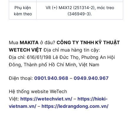
Phụ kiện
Vít (+) M4X12 (251314-2), móc treo
kèm theo
(346949-3).
Mua
MAKITA
ở đâu?
CÔNG TY TNHH KỸ THUẬT
WETECH VIỆT
Địa chỉ mua hàng tin cậy:
Địa chỉ: 616/61/198 Lê Đức Thọ, Phường An Hội
Đông, Thành phố Hồ Chí Minh, Việt Nam
Điện thoại:
0901.940.968
–
0949.940.967
Hệ thống website WeTech
Việt:
https://wetechviet.vn/
–
https://hioki-
vietnam.vn/
–
https://ledrangdong.com.vn/