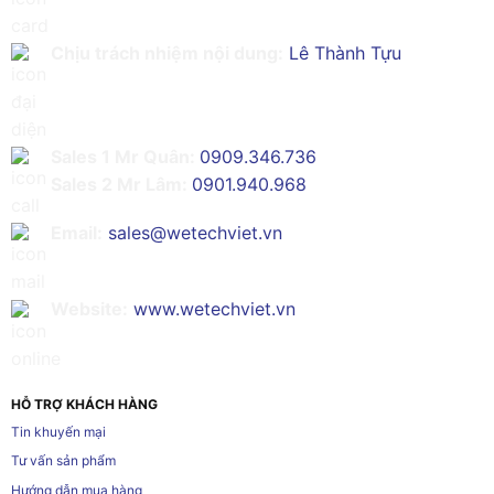
Chịu trách nhiệm nội dung:
Lê Thành Tựu
Sales 1 Mr Quân:
0909.346.736
Sales 2 Mr Lâm:
0901.940.968
Email:
sales@wetechviet.vn
Website:
www.wetechviet.vn
HỖ TRỢ KHÁCH HÀNG
Tin khuyến mại
Tư vấn sản phẩm
Hướng dẫn mua hàng