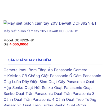
Máy siết bulon cầm tay 20V Dewalt DCF892N-B1
Model:
DCF892N-B1
Giá:
4,055,000
₫
SẢN PHẨM HAY TÌM KIẾM
Camera Imou
Bơm Tăng Áp Panasonic
Camera
HiKVision
CB Chống Giật Panasonic
Ổ Cắm Panasonic
Ống Luồn Dây Điện Sino
Quạt Cây Panasonic
Quạt
Hộp Senko
Quạt Hút Senko
Quạt Panasonic
Quạt
Senko
Quạt Trần Panasonic
Quạt Trần Panasonic 3
Cánh
Quạt Trần Panasonic 4 Cánh
Quạt Treo Tường
Panasonic
Quạt Treo Tường Senko
Quạt Đứng