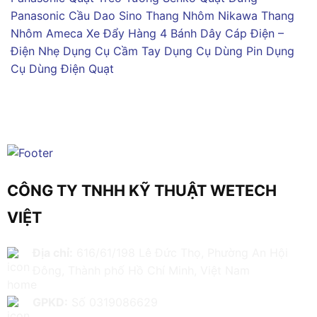
Panasonic
Cầu Dao Sino
Thang Nhôm Nikawa
Thang
Nhôm Ameca
Xe Đẩy Hàng 4 Bánh
Dây Cáp Điện –
Điện Nhẹ
Dụng Cụ Cầm Tay
Dụng Cụ Dùng Pin
Dụng
Cụ Dùng Điện
Quạt
CÔNG TY TNHH KỸ THUẬT WETECH
VIỆT
Địa chỉ:
616/61/198 Lê Đức Thọ, Phường An Hội
Đông, Thành phố Hồ Chí Minh, Việt Nam
GPKD:
Số 0319086629