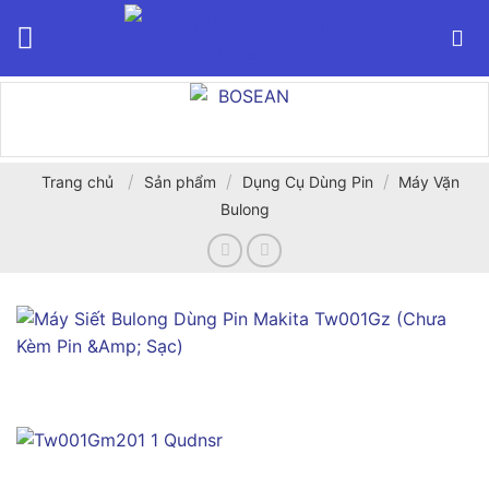
Bỏ
qua
nội
dung
/
/
/
Trang chủ
Sản phẩm
Dụng Cụ Dùng Pin
Máy Vặn
Bulong