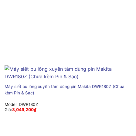
Máy siết bu lông xuyên tâm dùng pin Makita DWR180Z (Chưa
kèm Pin & Sạc)
Model:
DWR180Z
Giá:
3,049,200
₫