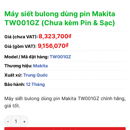
Máy siết bulong dùng pin Makita
TW001GZ (Chưa kèm Pin & Sạc)
8,323,700
₫
Giá (chưa VAT):
₫
9,156,070
Giá (gồm VAT):
Model / Mã đặt hàng:
TW001GZ
Thương hiệu:
Makita
Xuất xứ:
Trung Quốc
Bảo hành:
12 Tháng
Máy siết bulong dùng pin Makita TW001GZ chính hãng,
giá tốt.
Máy siết bulong dùng pin Makita TW001GZ (Chưa kèm Pin & S