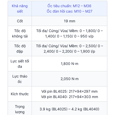
Khả năng
Ốc tiêu chuẩn: M12 – M36
siết
Ốc đàn hồi cao: M10 – M27
Cốt
19 mm
Tốc độ
Tối đa/ Cứng/ Vừa/ Mềm: 0 – 1,800/ 0 –
không tải
1,400/ 0 – 1,150/ 0 – 950 v/p
Tốc độ
Tối đa/ Cứng/ Vừa/ Mềm: 0 – 2,500/ 0 –
đập
2,400/ 0 – 2,200/ 0 – 1,900 l/p
Lực siết tối
1,800 N·m
đa
Lực tháo
2,050 N·m
ốc
Với pin BL4025: 217x94x297 mm
Kích thước
Với pin BL4040: 217x94x303 mm
Trọng
3.9 kg (BL4025) – 4.2 kg (BL4040)
lượng