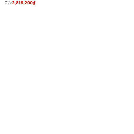
Giá:
2,818,200
₫