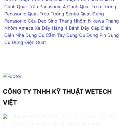
Cánh
Quạt Trần Panasonic 4 Cánh
Quạt Treo Tường
Panasonic
Quạt Treo Tường Senko
Quạt Đứng
Panasonic
Cầu Dao Sino
Thang Nhôm Nikawa
Thang
Nhôm Ameca
Xe Đẩy Hàng 4 Bánh
Dây Cáp Điện –
Điện Nhẹ
Dụng Cụ Cầm Tay
Dụng Cụ Dùng Pin
Dụng
Cụ Dùng Điện
Quạt
CÔNG TY TNHH KỸ THUẬT WETECH
VIỆT
Địa chỉ:
616/61/198 Lê Đức Thọ, Phường An Hội
Đông, Thành phố Hồ Chí Minh, Việt Nam