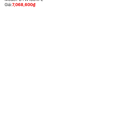
Giá:
7,068,600
₫