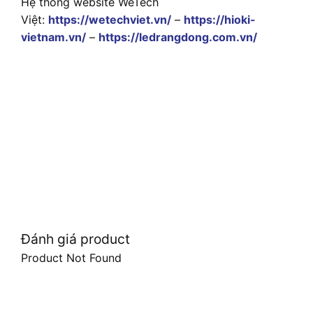
Hệ thống website WeTech
Việt:
https://wetechviet.vn/
–
https://hioki-
vietnam.vn/
–
https://ledrangdong.com.vn/
Đánh giá product
Product Not Found