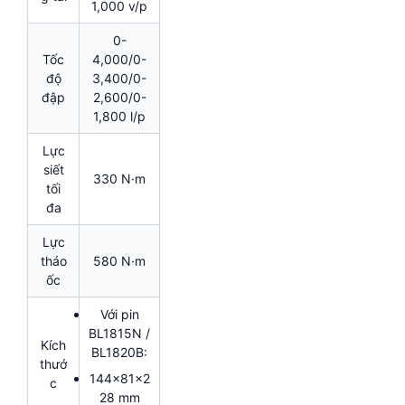
1,000 v/p
0-
Tốc
4,000/0-
độ
3,400/0-
đập
2,600/0-
1,800 l/p
Lực
siết
330 N·m
tối
đa
Lực
tháo
580 N·m
ốc
Với pin
BL1815N /
Kích
BL1820B:
thướ
144x81x2
c
28 mm