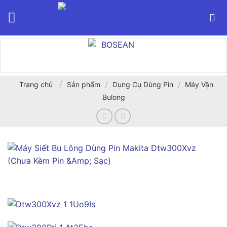
Bỏ
qua
nội
dung
/
/
/
Trang chủ
Sản phẩm
Dụng Cụ Dùng Pin
Máy Vặn
Bulong