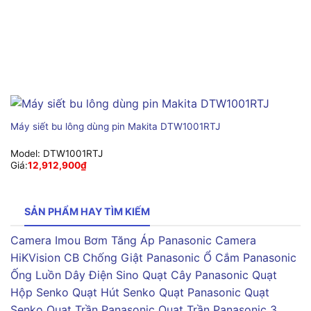
Máy siết bu lông dùng pin Makita DTW1001RTJ
Model:
DTW1001RTJ
Giá:
12,912,900
₫
SẢN PHẨM HAY TÌM KIẾM
Camera Imou
Bơm Tăng Áp Panasonic
Camera
HiKVision
CB Chống Giật Panasonic
Ổ Cắm Panasonic
Ống Luồn Dây Điện Sino
Quạt Cây Panasonic
Quạt
Hộp Senko
Quạt Hút Senko
Quạt Panasonic
Quạt
Senko
Quạt Trần Panasonic
Quạt Trần Panasonic 3