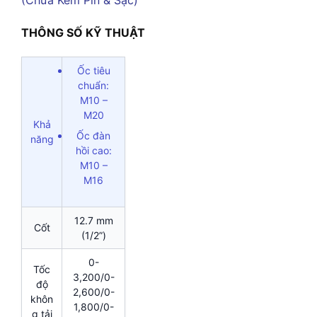
THÔNG SỐ KỸ THUẬT
Ốc tiêu
chuẩn:
M10 –
M20
Khả
Ốc đàn
năng
hồi cao:
M10 –
M16
12.7 mm
Cốt
(1/2”)
0-
Tốc
3,200/0-
độ
2,600/0-
khôn
1,800/0-
g tải