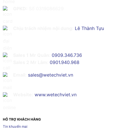
GPKD:
Số 0319086629
Chịu trách nhiệm nội dung:
Lê Thành Tựu
Sales 1 Mr Quân:
0909.346.736
Sales 2 Mr Lâm:
0901.940.968
Email:
sales@wetechviet.vn
Website:
www.wetechviet.vn
HỖ TRỢ KHÁCH HÀNG
Tin khuyến mại