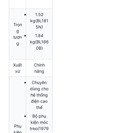
1.52
kg(BL181
Trọn
5N)
g
1.84
lượn
kg(BL186
g
0B)
Xuất
Chính
xứ
hãng
Chuyên
dùng cho
hệ thống
điện cao
thế
Bộ phụ
kiện móc
Phụ
treo(1979
kiện