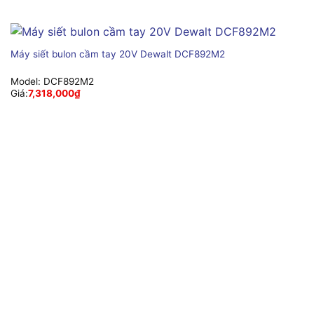
Máy siết bulon cầm tay 20V Dewalt DCF892M2
Model:
DCF892M2
Giá:
7,318,000
₫