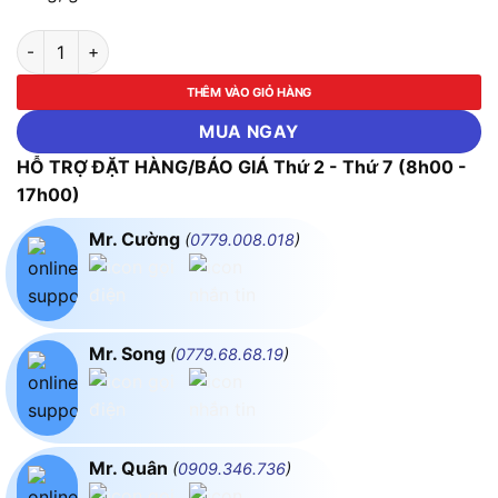
Máy siết bu lông dùng pin Makita DTW300XVZ (Chưa kèm Pin 
THÊM VÀO GIỎ HÀNG
MUA NGAY
HỖ TRỢ ĐẶT HÀNG/BÁO GIÁ Thứ 2 - Thứ 7 (8h00 -
17h00)
Mr. Cường
(
0779.008.018
)
Mr. Song
(
0779.68.68.19
)
Mr. Quân
(
0909.346.736
)