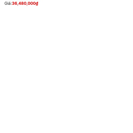
Giá:
36,480,000
₫