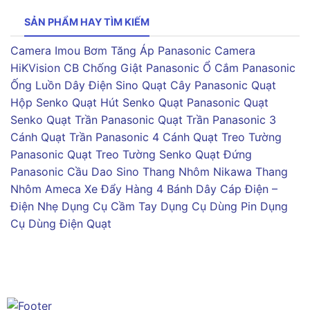
SẢN PHẨM HAY TÌM KIẾM
Camera Imou
Bơm Tăng Áp Panasonic
Camera
HiKVision
CB Chống Giật Panasonic
Ổ Cắm Panasonic
Ống Luồn Dây Điện Sino
Quạt Cây Panasonic
Quạt
Hộp Senko
Quạt Hút Senko
Quạt Panasonic
Quạt
Senko
Quạt Trần Panasonic
Quạt Trần Panasonic 3
Cánh
Quạt Trần Panasonic 4 Cánh
Quạt Treo Tường
Panasonic
Quạt Treo Tường Senko
Quạt Đứng
Panasonic
Cầu Dao Sino
Thang Nhôm Nikawa
Thang
Nhôm Ameca
Xe Đẩy Hàng 4 Bánh
Dây Cáp Điện –
Điện Nhẹ
Dụng Cụ Cầm Tay
Dụng Cụ Dùng Pin
Dụng
Cụ Dùng Điện
Quạt