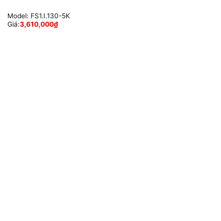
Model:
FS1.I.130-5K
Giá:
3,610,000
₫