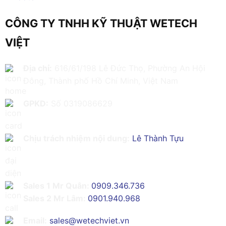
CÔNG TY TNHH KỸ THUẬT WETECH
VIỆT
Địa chỉ:
616/61/198 Lê Đức Thọ, Phường An Hội
Đông, Thành phố Hồ Chí Minh, Việt Nam
GPKD:
Số 0319086629
Chịu trách nhiệm nội dung:
Lê Thành Tựu
Sales 1 Mr Quân:
0909.346.736
Sales 2 Mr Lâm:
0901.940.968
Email:
sales@wetechviet.vn