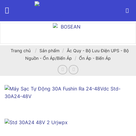
Bỏ
qua
nội
dung
/
/
Trang chủ
Sản phẩm
Ắc Quy - Bộ Lưu Điện UPS - Bộ
/
Nguồn - Ổn Áp/Biến Áp
Ổn Áp - Biến Áp