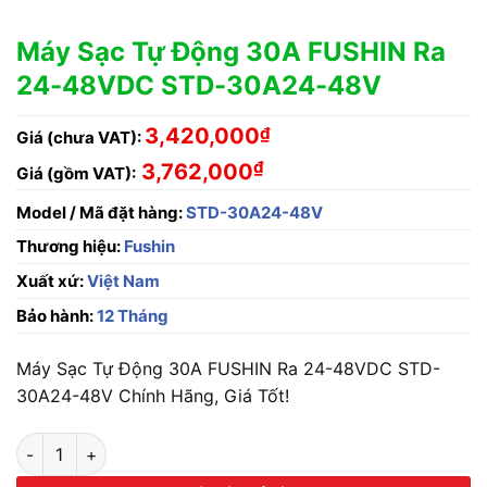
Máy Sạc Tự Động 30A FUSHIN Ra
24-48VDC STD-30A24-48V
3,420,000
₫
Giá (chưa VAT):
₫
3,762,000
Giá (gồm VAT):
Model / Mã đặt hàng:
STD-30A24-48V
Thương hiệu:
Fushin
Xuất xứ:
Việt Nam
Bảo hành:
12 Tháng
Máy Sạc Tự Động 30A FUSHIN Ra 24-48VDC STD-
30A24-48V Chính Hãng, Giá Tốt!
Máy Sạc Tự Động 30A FUSHIN Ra 24-48VDC STD-30A24-48V