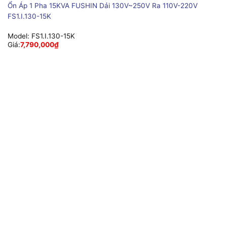
Ổn Áp 1 Pha 15KVA FUSHIN Dải 130V~250V Ra 110V-220V
FS1.I.130-15K
Model:
FS1.I.130-15K
Giá:
7,790,000
₫