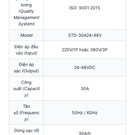
lượng
ISO: 9001:2015
(Quality
Management
System)
Model
STD-30A24-48V
Điện áp đầu
220V/1P hoặc 380V/3P
vào
(Input)
Điện áp
24-48VDC
sạc
(Output)
Công
suất
(Capacit
30A
y)
Tần
số
(Frequenc
50Hz / 60Hz
y)
Dòng sạc tối
30A/h