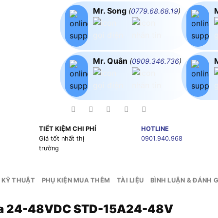
Mr. Song
(
0779.68.68.19
)
Mr. Quân
(
0909.346.736
)
TIẾT KIỆM CHI PHÍ
HOTLINE
g
Giá tốt nhất thị
0901.940.968
trường
 KỸ THUẬT
PHỤ KIỆN MUA THÊM
TÀI LIỆU
BÌNH LUẬN & ĐÁNH G
 Ra 24-48VDC STD-15A24-48V