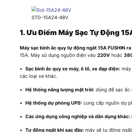
STD-15A24-48V
1. Ưu Điểm Máy Sạc Tự Động 1
Máy sạc bình ắc quy tự động ngắt 15A FUSHIN
15A. Máy sử dụng nguồn điện vào
220V
hoặc
38
•
Sạc bình ắc quy xe máy, ô tô, xe đạp điện:
máy c
các loại xe khác.
•
Hệ thống năng lượng mặt trời:
dùng để sạc ắc q
•
Hệ thống dự phòng UPS:
cung cấp nguồn dự phò
•
Các ứng dụng công nghiệp và dân dụng khác:
•
Tự động ngắt khi sạc đầy:
máy sẽ tự động ngắt 