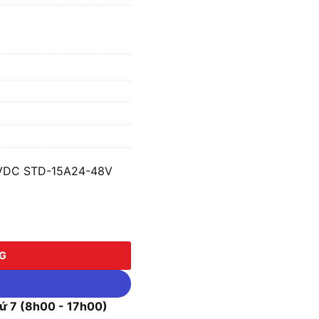
8VDC STD-15A24-48V
STD-15A24-48V số lượng
NG
 7 (8h00 - 17h00)