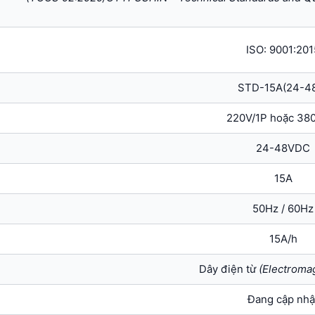
ISO: 9001:201
STD-15A(24-4
220V/1P hoặc 38
24-48VDC
15A
50Hz / 60Hz
15A/h
Dây điện từ
(Electromag
Đang cập nhậ