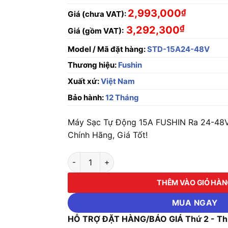
2,993,000
₫
Giá (chưa VAT):
₫
3,292,300
Giá (gồm VAT):
Model / Mã đặt hàng:
STD-15A24-48V
Thương hiệu:
Fushin
Xuất xứ:
Việt Nam
Bảo hành:
12 Tháng
Máy Sạc Tự Động 15A FUSHIN Ra 24-4
Chính Hãng, Giá Tốt!
Máy Sạc Tự Động 15A FUSHIN Ra 24-48VDC 
THÊM VÀO GIỎ HÀ
MUA NGAY
HỖ TRỢ ĐẶT HÀNG/BÁO GIÁ Thứ 2 - Thứ