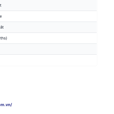
t
e
ắt
ths)
om.vn/