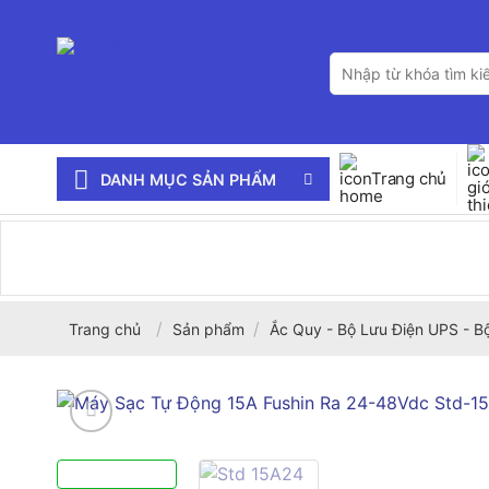
Bỏ
qua
Tìm
nội
kiếm:
dung
Trang chủ
DANH MỤC SẢN PHẨM
/
/
Trang chủ
Sản phẩm
Ắc Quy - Bộ Lưu Điện UPS - B