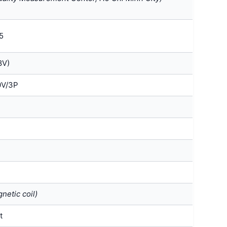
5
8V)
0V/3P
netic coil)
t