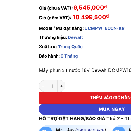
9,545,000
₫
Giá (chưa VAT):
₫
10,499,500
Giá (gồm VAT):
Model / Mã đặt hàng:
DCMPW1600N-KR
Thương hiệu:
Dewalt
Xuất xứ:
Trung Quốc
Bảo hành:
6 Tháng
Máy phun xịt nước 18V Dewalt DCMPW1
Máy phun xịt nước 18V Dewalt DCMPW1600N
THÊM VÀO GIỎ HÀ
MUA NGAY
HỖ TRỢ ĐẶT HÀNG/BÁO GIÁ Thứ 2 - Thứ
Mr. Lâm
(
0901.940.968
)