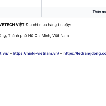
Thân má
WETECH VIỆT
Địa chỉ mua hàng tin cậy:
ông, Thành phố Hồ Chí Minh, Việt Nam
t.vn/
–
https://hioki-vietnam.vn/
–
https://ledrangdong.c