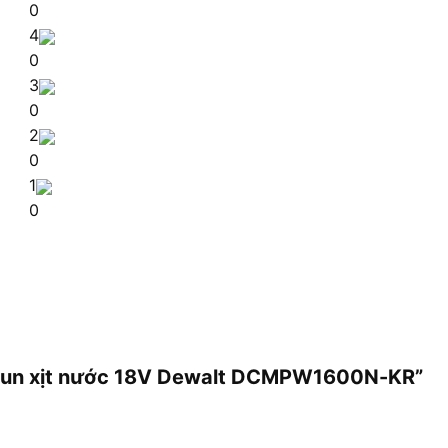
0
4
0
3
0
2
0
1
0
 phun xịt nước 18V Dewalt DCMPW1600N-KR”