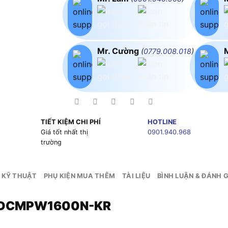
Mr. Cường
(
0779.008.018
)
TIẾT KIỆM CHI PHÍ
HOTLINE
g
Giá tốt nhất thị
0901.940.968
trường
 KỸ THUẬT
PHỤ KIỆN MUA THÊM
TÀI LIỆU
BÌNH LUẬN & ĐÁNH G
lt DCMPW1600N-KR