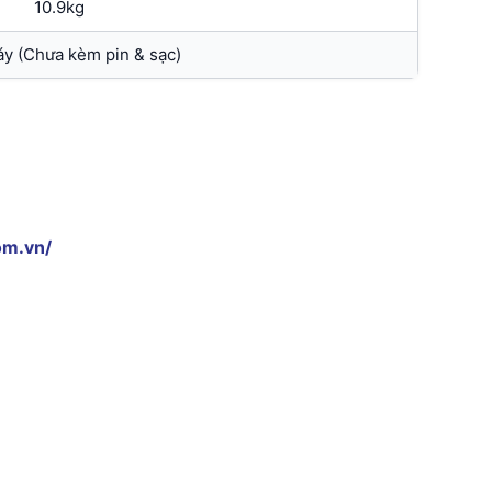
10.9kg
y (Chưa kèm pin & sạc)
om.vn/