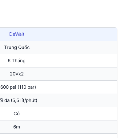
DeWalt
Trung Quốc
6 Tháng
20Vx2
.600 psi (110 bar)
ối đa (5,5 lít/phút)
Có
6m