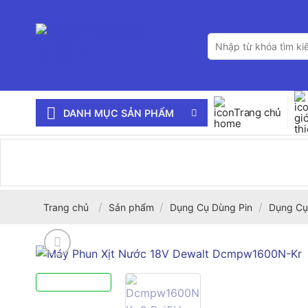
Bỏ
qua
Tìm
nội
kiếm:
dung
Trang chủ
DANH MỤC SẢN PHẨM
/
/
/
Trang chủ
Sản phẩm
Dụng Cụ Dùng Pin
Dụng Cụ