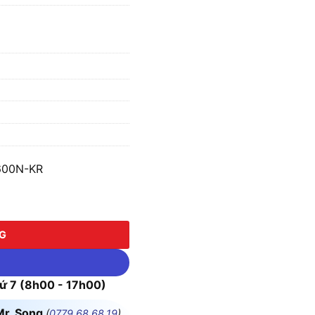
600N-KR
-KR số lượng
NG
 7 (8h00 - 17h00)
Mr. Song
(
0779.68.68.19
)