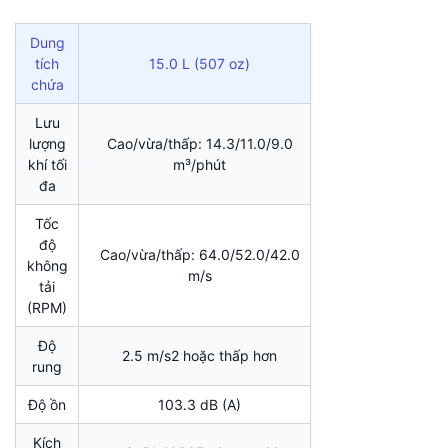
Dung
tích
15.0 L (507 oz)
chứa
Lưu
lượng
Cao/vừa/thấp: 14.3/11.0/9.0
khí tối
m³/phút
đa
Tốc
độ
Cao/vừa/thấp: 64.0/52.0/42.0
không
m/s
tải
(RPM)
Độ
2.5 m/s2 hoặc thấp hơn
rung
Độ ồn
103.3 dB (A)
Kích