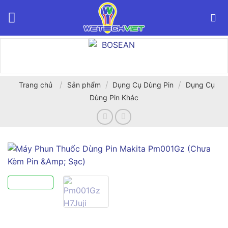
Bỏ
qua
nội
dung
/
/
/
Trang chủ
Sản phẩm
Dụng Cụ Dùng Pin
Dụng Cụ
Dùng Pin Khác