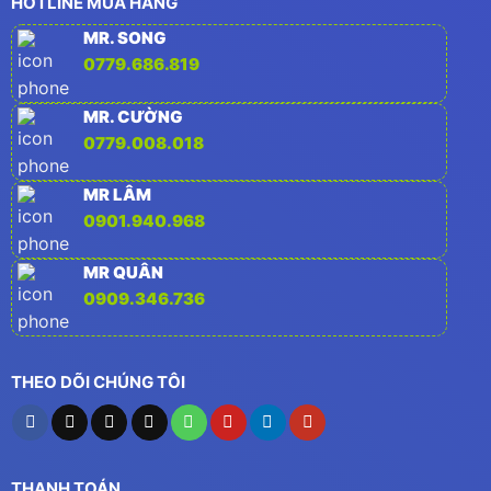
HOTLINE MUA HÀNG
MR. SONG
0779.686.819
MR. CƯỜNG
0779.008.018
MR LÂM
0901.940.968
MR QUÂN
0909.346.736
THEO DÕI CHÚNG TÔI
THANH TOÁN