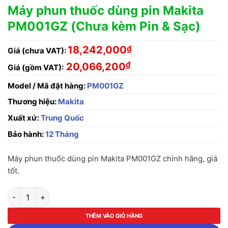
Máy phun thuốc dùng pin Makita
PM001GZ (Chưa kèm Pin & Sạc)
18,242,000
₫
Giá (chưa VAT):
₫
20,066,200
Giá (gồm VAT):
Model / Mã đặt hàng:
PM001GZ
Thương hiệu:
Makita
Xuất xứ:
Trung Quốc
Bảo hành:
12 Tháng
Máy phun thuốc dùng pin Makita PM001GZ chính hãng, giá
tốt.
Máy phun thuốc dùng pin Makita PM001GZ (Chưa kèm Pin & Sạ
THÊM VÀO GIỎ HÀNG