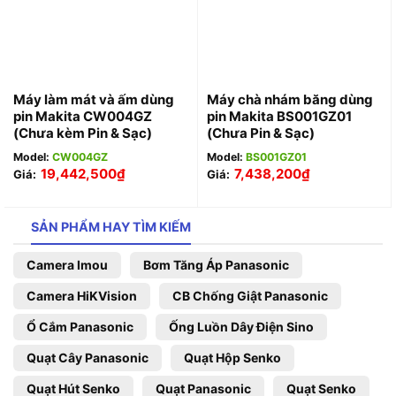
Máy làm mát và ấm dùng
Máy chà nhám băng dùng
pin Makita CW004GZ
pin Makita BS001GZ01
(Chưa kèm Pin & Sạc)
(Chưa Pin & Sạc)
Model:
CW004GZ
Model:
BS001GZ01
19,442,500
₫
7,438,200
₫
Giá:
Giá:
SẢN PHẨM HAY TÌM KIẾM
Camera Imou
Bơm Tăng Áp Panasonic
Camera HiKVision
CB Chống Giật Panasonic
Ổ Cắm Panasonic
Ống Luồn Dây Điện Sino
Quạt Cây Panasonic
Quạt Hộp Senko
Quạt Hút Senko
Quạt Panasonic
Quạt Senko