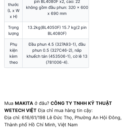
pin BL4080F x2, cao: 22
thước
không gồm đầu phun: 320 x 600
(L x W
x 690 mm
x H)
Trọng
13.2kg(BL4050F) 15.7 kg(2 pin
lượng
BL4080F)
Phụ
Đầu phun 4.5 (327A93-1), đầu
kiện
phun 0.5 (327C46-2), nắp
kèm
khuếch tán (453506-1), cờ lê 13
theo
(781006-4).
Mua
MAKITA
ở đâu?
CÔNG TY TNHH KỸ THUẬT
WETECH VIỆT
Địa chỉ mua hàng tin cậy:
Địa chỉ: 616/61/198 Lê Đức Thọ, Phường An Hội Đông,
Thành phố Hồ Chí Minh, Việt Nam