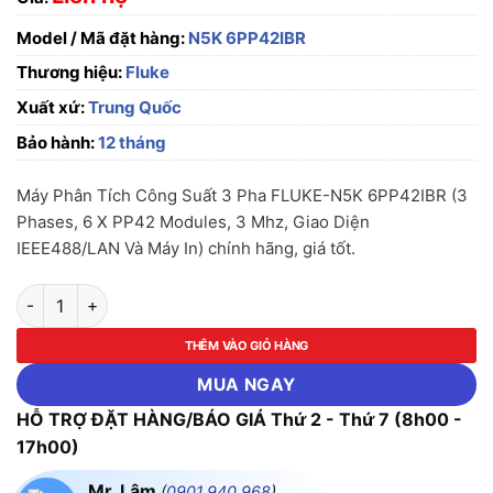
Model / Mã đặt hàng:
N5K 6PP42IBR
Thương hiệu:
Fluke
Xuất xứ:
Trung Quốc
Bảo hành:
12 tháng
Máy Phân Tích Công Suất 3 Pha FLUKE-N5K 6PP42IBR (3
Phases, 6 X PP42 Modules, 3 Mhz, Giao Diện
IEEE488/LAN Và Máy In) chính hãng, giá tốt.
Máy Phân Tích Công Suất 3 Pha FLUKE-N5K 6PP42IBR (3 Phase
THÊM VÀO GIỎ HÀNG
MUA NGAY
HỖ TRỢ ĐẶT HÀNG/BÁO GIÁ Thứ 2 - Thứ 7 (8h00 -
17h00)
Mr. Lâm
(
0901.940.968
)