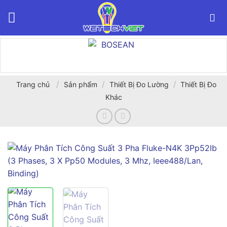
Bỏ
qua
nội
dung
/
/
/
Trang chủ
Sản phẩm
Thiết Bị Đo Lường
Thiết Bị Đo
Khác