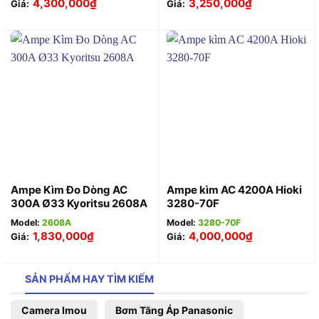
4,300,000
₫
3,250,000
₫
Giá:
Giá:
Ampe Kìm Đo Dòng AC
Ampe kìm AC 4200A Hioki
300A Ø33 Kyoritsu 2608A
3280-70F
Model:
2608A
Model:
3280-70F
1,830,000
₫
4,000,000
₫
Giá:
Giá:
SẢN PHẨM HAY TÌM KIẾM
Camera Imou
Bơm Tăng Áp Panasonic