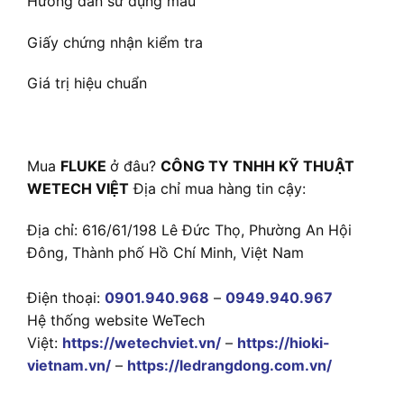
Hướng dẫn sử dụng màu
Giấy chứng nhận kiểm tra
Giá trị hiệu chuẩn
Mua
FLUKE
ở đâu?
CÔNG TY TNHH KỸ THUẬT
WETECH VIỆT
Địa chỉ mua hàng tin cậy:
Địa chỉ: 616/61/198 Lê Đức Thọ, Phường An Hội
Đông, Thành phố Hồ Chí Minh, Việt Nam
Điện thoại:
0901.940.968
–
0949.940.967
Hệ thống website WeTech
Việt:
https://wetechviet.vn/
–
https://hioki-
vietnam.vn/
–
https://ledrangdong.com.vn/