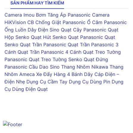
SẢN PHẨM HAY TÌM KIẾM
Camera Imou
Bơm Tăng Áp Panasonic
Camera
HiKVision
CB Chống Giật Panasonic
Ổ Cắm Panasonic
Ống Luồn Dây Điện Sino
Quạt Cây Panasonic
Quạt
Hộp Senko
Quạt Hút Senko
Quạt Panasonic
Quạt
Senko
Quạt Trần Panasonic
Quạt Trần Panasonic 3
Cánh
Quạt Trần Panasonic 4 Cánh
Quạt Treo Tường
Panasonic
Quạt Treo Tường Senko
Quạt Đứng
Panasonic
Cầu Dao Sino
Thang Nhôm Nikawa
Thang
Nhôm Ameca
Xe Đẩy Hàng 4 Bánh
Dây Cáp Điện –
Điện Nhẹ
Dụng Cụ Cầm Tay
Dụng Cụ Dùng Pin
Dụng
Cụ Dùng Điện
Quạt