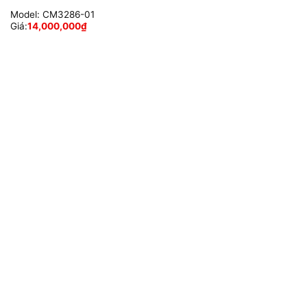
Model:
CM3286-01
Giá:
14,000,000
₫