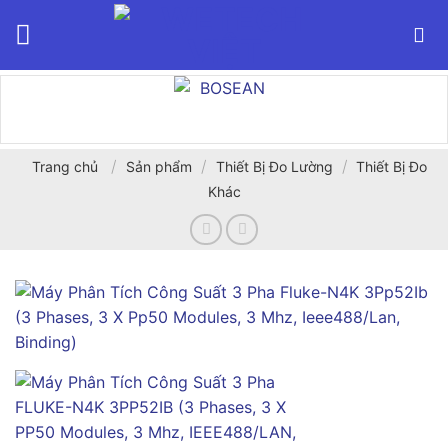
Bỏ
qua
nội
dung
/
/
/
Trang chủ
Sản phẩm
Thiết Bị Đo Lường
Thiết Bị Đo
Khác