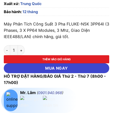
Xuất xứ:
Trung Quốc
Bảo hành:
12 tháng
Máy Phân Tích Công Suất 3 Pha FLUKE-N5K 3PP64I (3
Phases, 3 X PP64 Modules, 3 Mhz, Giao Diện
IEEE488/LAN) chính hãng, giá tốt.
Máy Phân Tích Công Suất 3 Pha FLUKE-N5K 3PP64I (3 Phases,
THÊM VÀO GIỎ HÀNG
MUA NGAY
HỖ TRỢ ĐẶT HÀNG/BÁO GIÁ Thứ 2 - Thứ 7 (8h00 -
17h00)
Mr. Lâm
(
0901.940.968
)