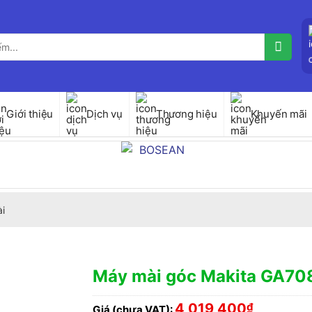
Giới thiệu
Dịch vụ
Thương hiệu
Khuyến mãi
i
Máy mài góc Makita GA70
4,019,400
₫
Giá (chưa VAT):