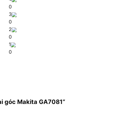
0
3
0
2
0
1
0
ài góc Makita GA7081”