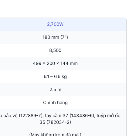
2,700W
180 mm (7″)
8,500
499 x 200 x 144 mm
6.1 – 6.6 kg
2.5 m
Chính hãng
 bảo vệ (122889-7), tay cầm 37 (143486-6), tuýp mở ốc
35 (782034-2)
(Máy không kèm đá mài)