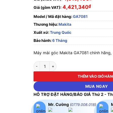
₫
4,421,340
Giá (gồm VAT):
Model / Mã đặt hàng:
GA7081
Thương hiệu:
Makita
Xuất xứ:
Trung Quốc
Bảo hành:
6 Tháng
Máy mài góc Makita GA7081 chính hãng, g
Máy mài góc Makita GA7081 số lượng
THÊM VÀO GIỎ HÀ
MUA NGAY
HỖ TRỢ ĐẶT HÀNG/BÁO GIÁ Thứ 2 - Thứ
Mr. Cường
(
0779.008.018
)