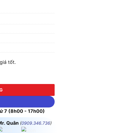
iá tốt.
NG
 7 (8h00 - 17h00)
Mr. Quân
(
0909.346.736
)