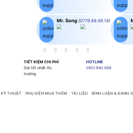
Mr. Song
(
0779.68.68.19
)
TIẾT KIỆM CHI PHÍ
HOTLINE
g
Giá tốt nhất thị
0901.940.968
trường
 KỸ THUẬT
PHỤ KIỆN MUA THÊM
TÀI LIỆU
BÌNH LUẬN & ĐÁNH G