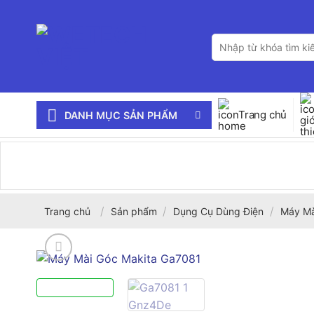
Bỏ
qua
Tìm
nội
kiếm:
dung
Trang chủ
DANH MỤC SẢN PHẨM
/
/
/
Trang chủ
Sản phẩm
Dụng Cụ Dùng Điện
Máy Mà