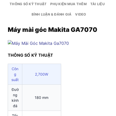
THÔNG SỐ KỸ THUẬT
PHỤ KIỆN MUA THÊM
TÀI LIỆU
BÌNH LUẬN & ĐÁNH GIÁ
VIDEO
Máy mài góc Makita GA7070
THÔNG SỐ KỸ THUẬT
Côn
g
2,700W
suất
Đườ
ng
180 mm
kính
đá
Tốc