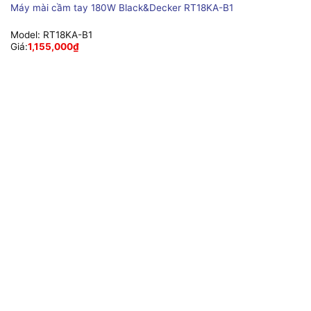
Máy mài cầm tay 180W Black&Decker RT18KA-B1
Model:
RT18KA-B1
Giá:
1,155,000
₫