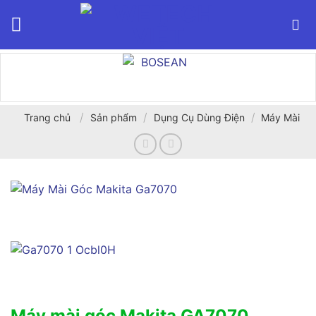
Bỏ
qua
nội
dung
/
/
/
Trang chủ
Sản phẩm
Dụng Cụ Dùng Điện
Máy Mài
Máy mài góc Makita GA7070