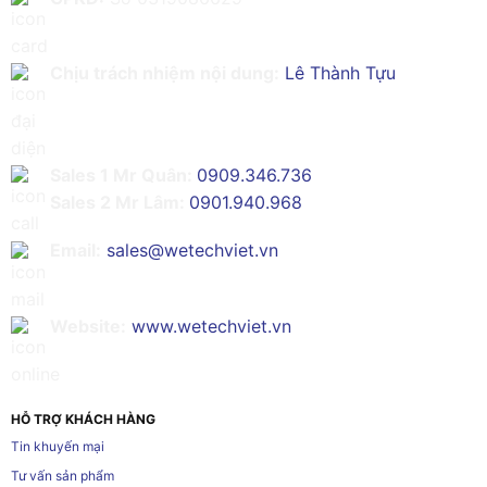
Chịu trách nhiệm nội dung:
Lê Thành Tựu
Sales 1 Mr Quân:
0909.346.736
Sales 2 Mr Lâm:
0901.940.968
Email:
sales@wetechviet.vn
Website:
www.wetechviet.vn
HỖ TRỢ KHÁCH HÀNG
Tin khuyến mại
Tư vấn sản phẩm