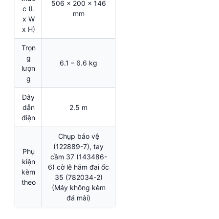
506 x 200 x 146
c (L
mm
x W
x H)
Trọn
g
6.1 – 6.6 kg
lượn
g
Dây
dẫn
2.5 m
điện
Chụp bảo vệ
(122889-7), tay
Phụ
cầm 37 (143486-
kiện
6) cờ lê hãm đai ốc
kèm
35 (782034-2)
theo
(Máy không kèm
đá mài)