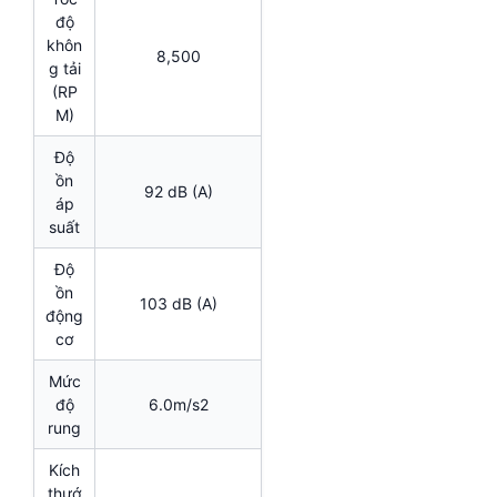
độ
khôn
8,500
g tải
(RP
M)
Độ
ồn
92 dB (A)
áp
suất
Độ
ồn
103 dB (A)
động
cơ
Mức
độ
6.0m/s2
rung
Kích
thướ