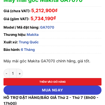
5,212,900
₫
Giá (chưa VAT):
₫
5,734,190
Giá (gồm VAT):
Model / Mã đặt hàng:
GA7070
Thương hiệu:
Makita
Xuất xứ:
Trung Quốc
Bảo hành:
6 Tháng
Máy mài góc Makita GA7070 chính hãng, giá tốt.
Máy mài góc Makita GA7070 số lượng
THÊM VÀO GIỎ HÀNG
MUA NGAY
HỖ TRỢ ĐẶT HÀNG/BÁO GIÁ Thứ 2 - Thứ 7 (8h00 -
17h00)