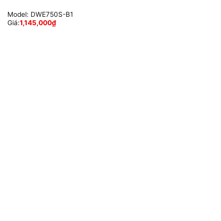
Model:
DWE750S-B1
Giá:
1,145,000
₫