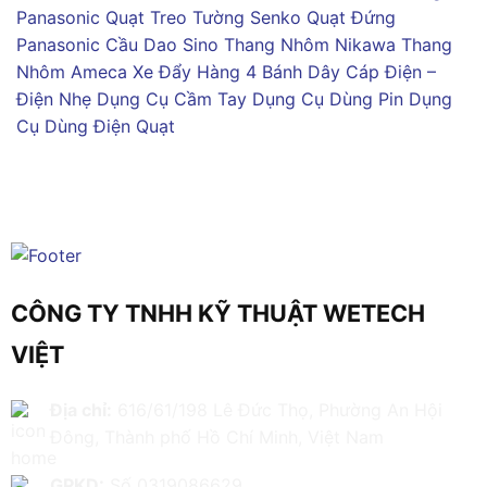
Panasonic
Quạt Treo Tường Senko
Quạt Đứng
Panasonic
Cầu Dao Sino
Thang Nhôm Nikawa
Thang
Nhôm Ameca
Xe Đẩy Hàng 4 Bánh
Dây Cáp Điện –
Điện Nhẹ
Dụng Cụ Cầm Tay
Dụng Cụ Dùng Pin
Dụng
Cụ Dùng Điện
Quạt
CÔNG TY TNHH KỸ THUẬT WETECH
VIỆT
Địa chỉ:
616/61/198 Lê Đức Thọ, Phường An Hội
Đông, Thành phố Hồ Chí Minh, Việt Nam
GPKD:
Số 0319086629