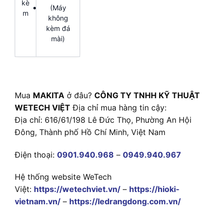
kè
(Máy
m
không
kèm đá
mài)
Mua
MAKITA
ở đâu?
CÔNG TY TNHH KỸ THUẬT
WETECH VIỆT
Địa chỉ mua hàng tin cậy:
Địa chỉ: 616/61/198 Lê Đức Thọ, Phường An Hội
Đông, Thành phố Hồ Chí Minh, Việt Nam
Điện thoại:
0901.940.968
–
0949.940.967
Hệ thống website WeTech
Việt:
https://wetechviet.vn/
–
https://hioki-
vietnam.vn/
–
https://ledrangdong.com.vn/