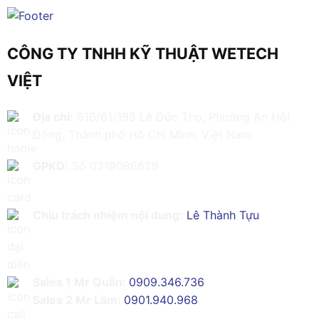
CÔNG TY TNHH KỸ THUẬT WETECH
VIỆT
Địa chỉ:
616/61/198 Lê Đức Thọ, Phường An Hội
Đông, Thành phố Hồ Chí Minh, Việt Nam
GPKD:
Số 0319086629
Chịu trách nhiệm nội dung:
Lê Thành Tựu
Sales 1 Mr Quân:
0909.346.736
Sales 2 Mr Lâm:
0901.940.968