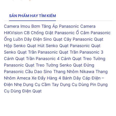
SẢN PHẨM HAY TÌM KIẾM
Camera Imou
Bơm Tăng Áp Panasonic
Camera
HiKVision
CB Chống Giật Panasonic
Ổ Cắm Panasonic
Ống Luồn Dây Điện Sino
Quạt Cây Panasonic
Quạt
Hộp Senko
Quạt Hút Senko
Quạt Panasonic
Quạt
Senko
Quạt Trần Panasonic
Quạt Trần Panasonic 3
Cánh
Quạt Trần Panasonic 4 Cánh
Quạt Treo Tường
Panasonic
Quạt Treo Tường Senko
Quạt Đứng
Panasonic
Cầu Dao Sino
Thang Nhôm Nikawa
Thang
Nhôm Ameca
Xe Đẩy Hàng 4 Bánh
Dây Cáp Điện –
Điện Nhẹ
Dụng Cụ Cầm Tay
Dụng Cụ Dùng Pin
Dụng
Cụ Dùng Điện
Quạt