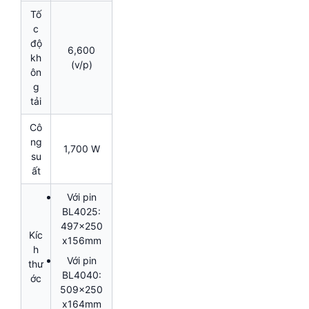
Tố
c
độ
6,600
kh
(v/p)
ôn
g
tải
Cô
ng
1,700 W
su
ất
Với pin
BL4025:
497x250
Kíc
x156mm
h
Với pin
thư
BL4040:
ớc
509x250
x164mm