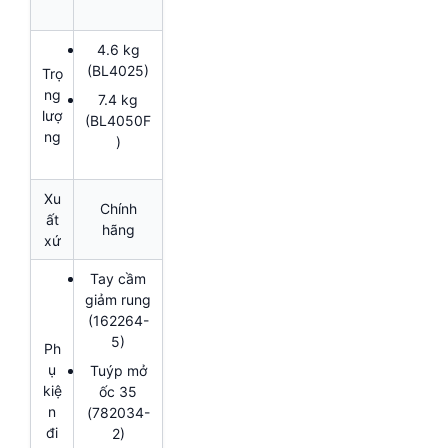
4.6 kg
(BL4025)
Trọ
ng
7.4 kg
lượ
(BL4050F
ng
)
Xu
Chính
ất
hãng
xứ
Tay cầm
giảm rung
(162264-
5)
Ph
ụ
Tuýp mở
kiệ
ốc 35
n
(782034-
đi
2)