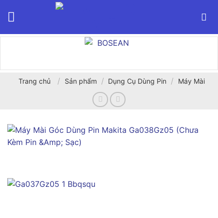
Bỏ
qua
nội
dung
/
/
/
Trang chủ
Sản phẩm
Dụng Cụ Dùng Pin
Máy Mài