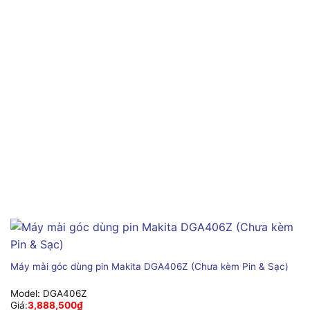
Máy mài góc dùng pin Makita DGA406Z (Chưa kèm Pin & Sạc)
Model:
DGA406Z
Giá:
3,888,500
₫