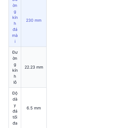
ờn
g
kín
230 mm
h
đá
mà
i
Đư
ờn
g
22.23 mm
kín
h
lỗ
Độ
dà
y
6.5 mm
đá
tối
đa