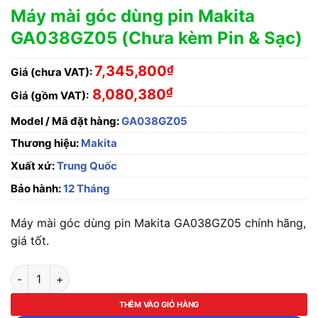
Máy mài góc dùng pin Makita
GA038GZ05 (Chưa kèm Pin & Sạc)
7,345,800
₫
Giá (chưa VAT):
₫
8,080,380
Giá (gồm VAT):
Model / Mã đặt hàng:
GA038GZ05
Thương hiệu:
Makita
Xuất xứ:
Trung Quốc
Bảo hành:
12 Tháng
Máy mài góc dùng pin Makita GA038GZ05 chính hãng,
giá tốt.
Máy mài góc dùng pin Makita GA038GZ05 (Chưa kèm Pin & Sạc
THÊM VÀO GIỎ HÀNG