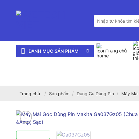
Bỏ
qua
Tìm
nội
kiếm:
dung
Trang chủ
DANH MỤC SẢN PHẨM
/
/
/
Trang chủ
Sản phẩm
Dụng Cụ Dùng Pin
Máy Mài