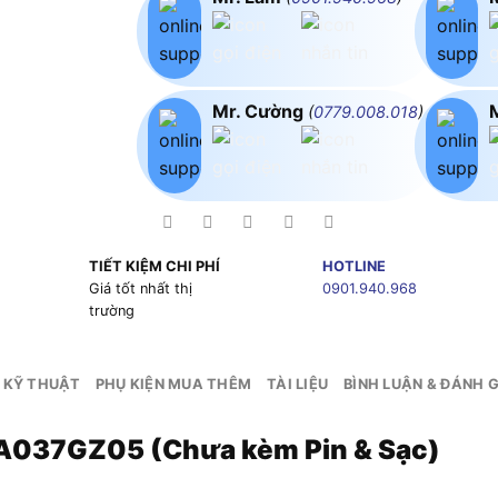
Mr. Cường
(
0779.008.018
)
TIẾT KIỆM CHI PHÍ
HOTLINE
g
Giá tốt nhất thị
0901.940.968
trường
 KỸ THUẬT
PHỤ KIỆN MUA THÊM
TÀI LIỆU
BÌNH LUẬN & ĐÁNH G
GA037GZ05 (Chưa kèm Pin & Sạc)