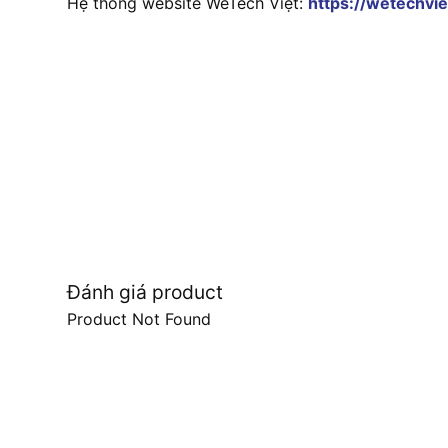
Hệ thống website WeTech Việt:
https://wetechvie
Đánh giá product
Product Not Found