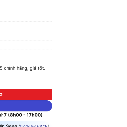
chính hãng, giá tốt.
ưa kèm Pin & Sạc) số lượng
NG
 7 (8h00 - 17h00)
Mr. Song
(
0779.68.68.19
)