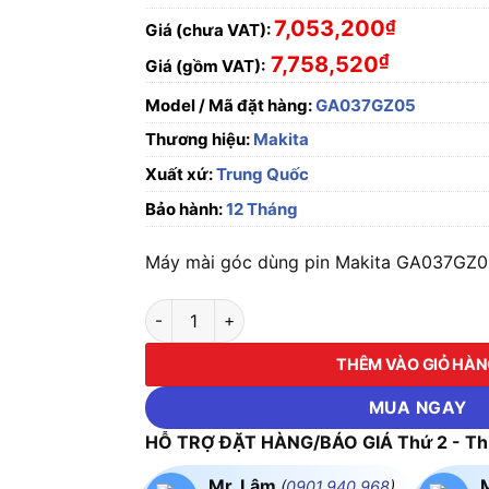
7,053,200
₫
Giá (chưa VAT):
₫
7,758,520
Giá (gồm VAT):
Model / Mã đặt hàng:
GA037GZ05
Thương hiệu:
Makita
Xuất xứ:
Trung Quốc
Bảo hành:
12 Tháng
Máy mài góc dùng pin Makita GA037GZ05 
Máy mài góc dùng pin Makita GA037GZ05 (Ch
THÊM VÀO GIỎ HÀ
MUA NGAY
HỖ TRỢ ĐẶT HÀNG/BÁO GIÁ Thứ 2 - Thứ
Mr. Lâm
(
0901.940.968
)