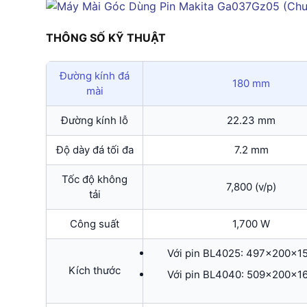
THÔNG SỐ KỸ THUẬT
Đường kính đá
180 mm
mài
Đường kính lỗ
22.23 mm
Độ dày đá tối đa
7.2 mm
Tốc độ không
7,800 (v/p)
tải
Công suất
1,700 W
Với pin BL4025: 497x200x
Kích thước
Với pin BL4040: 509x200x