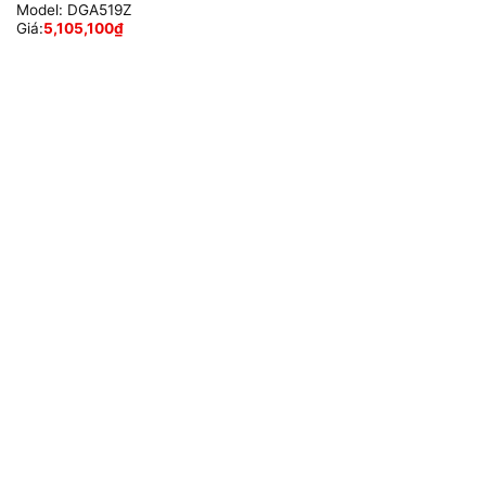
Model:
DGA519Z
Giá:
5,105,100
₫