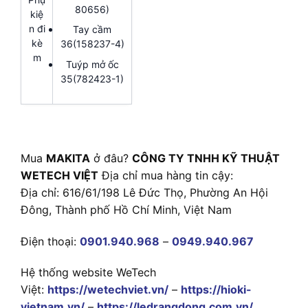
80656)
kiệ
n đi
Tay cầm
kè
36(158237-4)
m
Tuýp mở ốc
35(782423-1)
Mua
MAKITA
ở đâu?
CÔNG TY TNHH KỸ THUẬT
WETECH VIỆT
Địa chỉ mua hàng tin cậy:
Địa chỉ: 616/61/198 Lê Đức Thọ, Phường An Hội
Đông, Thành phố Hồ Chí Minh, Việt Nam
Điện thoại:
0901.940.968
–
0949.940.967
Hệ thống website WeTech
Việt:
https://wetechviet.vn/
–
https://hioki-
vietnam.vn/
–
https://ledrangdong.com.vn/