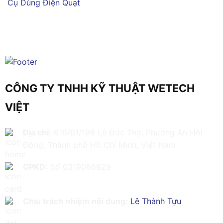
Cụ Dùng Điện
Quạt
CÔNG TY TNHH KỸ THUẬT WETECH
VIỆT
Địa chỉ:
616/61/198 Lê Đức Thọ, Phường An Hội
Đông, Thành phố Hồ Chí Minh, Việt Nam
GPKD:
Số 0319086629
Chịu trách nhiệm nội dung:
Lê Thành Tựu