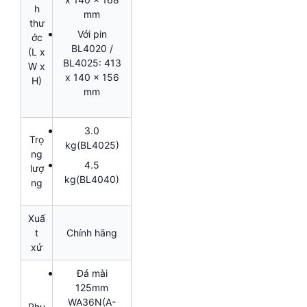
h
mm
thư
Với pin
ớc
BL4020 /
(L x
BL4025: 413
W x
x 140 x 156
H)
mm
3.0
Trọ
kg(BL4025)
ng
4.5
lượ
kg(BL4040)
ng
Xuấ
t
Chính hãng
xứ
Đá mài
125mm
WA36N(A-
Phụ