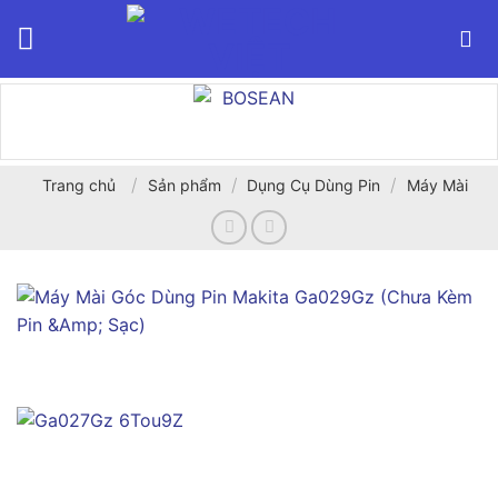
Bỏ
qua
nội
dung
/
/
/
Trang chủ
Sản phẩm
Dụng Cụ Dùng Pin
Máy Mài