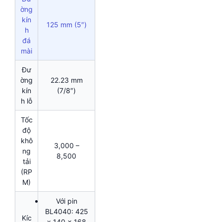
ờng
kín
125 mm (5″)
h
đá
mài
Đư
ờng
22.23 mm
kín
(7/8″)
h lỗ
Tốc
độ
khô
3,000 –
ng
8,500
tải
(RP
M)
Với pin
BL4040: 425
Kíc
x 140 x 168