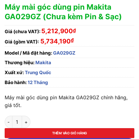
Máy mài góc dùng pin Makita
GA029GZ (Chưa kèm Pin & Sạc)
5,212,900
₫
Giá (chưa VAT):
₫
5,734,190
Giá (gồm VAT):
Model / Mã đặt hàng:
GA029GZ
Thương hiệu:
Makita
Xuất xứ:
Trung Quốc
Bảo hành:
12 Tháng
Máy mài góc dùng pin Makita GA029GZ chính hãng,
giá tốt.
Máy mài góc dùng pin Makita GA029GZ (Chưa kèm Pin & Sạc) 
THÊM VÀO GIỎ HÀNG