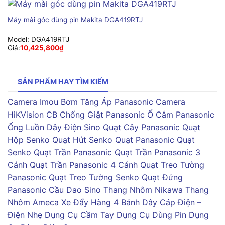
Máy mài góc dùng pin Makita DGA419RTJ
Model:
DGA419RTJ
Giá:
10,425,800
₫
SẢN PHẨM HAY TÌM KIẾM
Camera Imou
Bơm Tăng Áp Panasonic
Camera
HiKVision
CB Chống Giật Panasonic
Ổ Cắm Panasonic
Ống Luồn Dây Điện Sino
Quạt Cây Panasonic
Quạt
Hộp Senko
Quạt Hút Senko
Quạt Panasonic
Quạt
Senko
Quạt Trần Panasonic
Quạt Trần Panasonic 3
Cánh
Quạt Trần Panasonic 4 Cánh
Quạt Treo Tường
Panasonic
Quạt Treo Tường Senko
Quạt Đứng
Panasonic
Cầu Dao Sino
Thang Nhôm Nikawa
Thang
Nhôm Ameca
Xe Đẩy Hàng 4 Bánh
Dây Cáp Điện –
Điện Nhẹ
Dụng Cụ Cầm Tay
Dụng Cụ Dùng Pin
Dụng