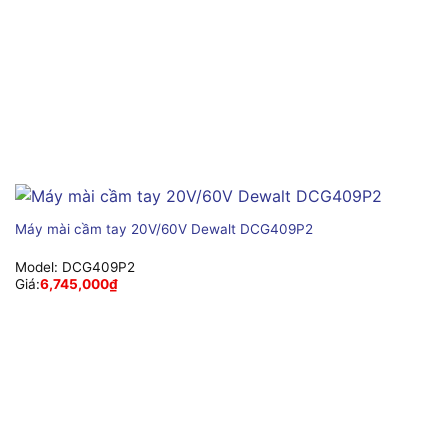
Máy mài cầm tay 20V/60V Dewalt DCG409P2
Model:
DCG409P2
Giá:
6,745,000
₫