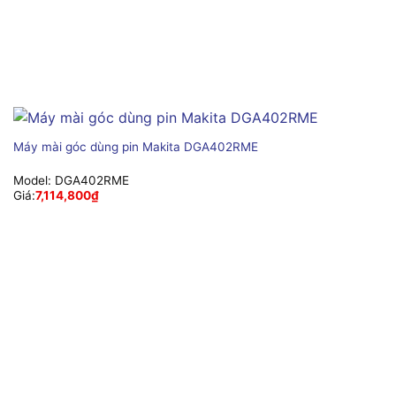
Máy mài góc dùng pin Makita DGA402RME
Model:
DGA402RME
Giá:
7,114,800
₫