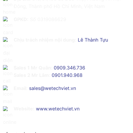
Đông, Thành phố Hồ Chí Minh, Việt Nam
GPKD:
Số 0319086629
Chịu trách nhiệm nội dung:
Lê Thành Tựu
Sales 1 Mr Quân:
0909.346.736
Sales 2 Mr Lâm:
0901.940.968
Email:
sales@wetechviet.vn
Website:
www.wetechviet.vn