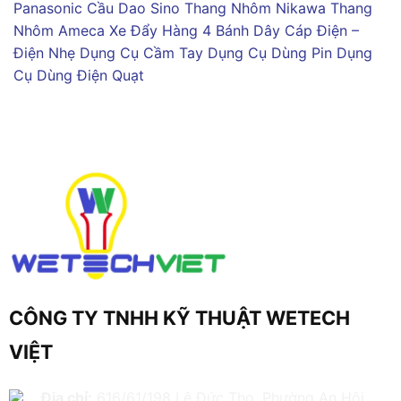
Panasonic
Cầu Dao Sino
Thang Nhôm Nikawa
Thang
Nhôm Ameca
Xe Đẩy Hàng 4 Bánh
Dây Cáp Điện –
Điện Nhẹ
Dụng Cụ Cầm Tay
Dụng Cụ Dùng Pin
Dụng
Cụ Dùng Điện
Quạt
CÔNG TY TNHH KỸ THUẬT WETECH
VIỆT
Địa chỉ:
616/61/198 Lê Đức Thọ, Phường An Hội