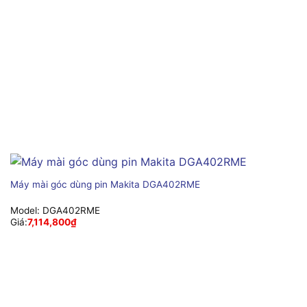
Máy mài góc dùng pin Makita DGA402RME
Model:
DGA402RME
Giá:
7,114,800
₫