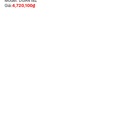
Model:
DGA418Z
Giá:
4,720,100
₫