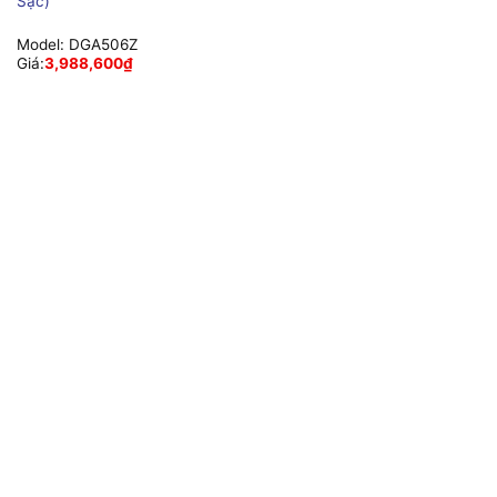
Sạc)
Model:
DGA506Z
Giá:
3,988,600
₫