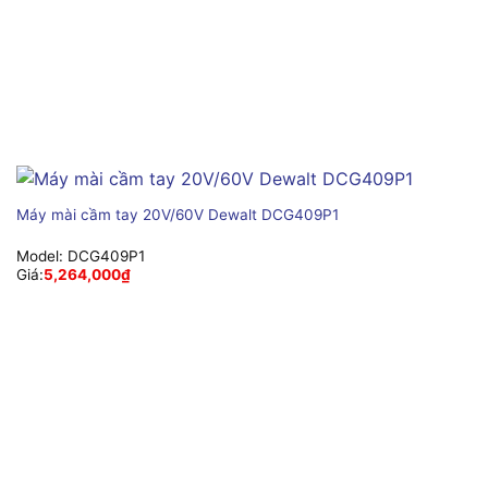
Máy mài cầm tay 20V/60V Dewalt DCG409P1
Model:
DCG409P1
Giá:
5,264,000
₫