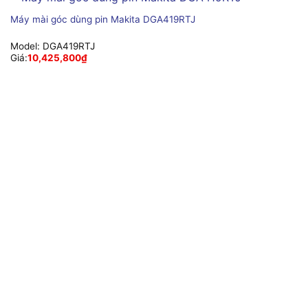
Máy mài góc dùng pin Makita DGA419RTJ
Model:
DGA419RTJ
Giá:
10,425,800
₫