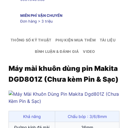
MIỄN PHÍ VẬN CHUYỂN
Đơn hàng > 3 triệu
THÔNG SỐ KỸ THUẬT
PHỤ KIỆN MUA THÊM
TÀI LIỆU
BÌNH LUẬN & ĐÁNH GIÁ
VIDEO
Máy mài khuôn dùng pin Makita
DGD801Z (Chưa kèm Pin & Sạc)
Khả năng
Chấu bóp : 3/6/8mm
Đường kính đá mài
36mm