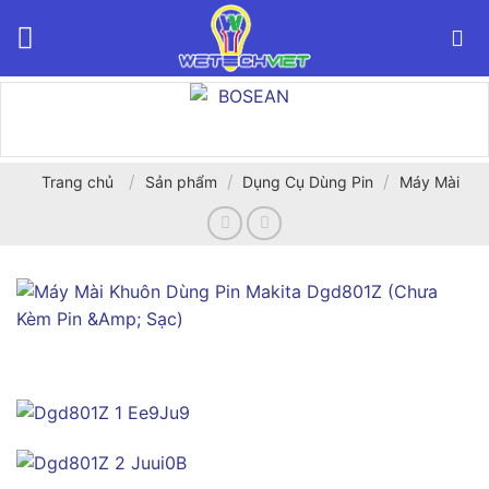
Bỏ
qua
nội
dung
/
/
/
Trang chủ
Sản phẩm
Dụng Cụ Dùng Pin
Máy Mài