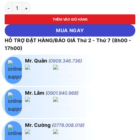
Máy mài góc Bosch GWS 24-230 số lượng
THÊM VÀO GIỎ HÀNG
MUA NGAY
HỖ TRỢ ĐẶT HÀNG/BÁO GIÁ Thứ 2 - Thứ 7 (8h00 -
17h00)
Mr. Quân
(
0909.346.736
)
Mr. Lâm
(
0901.940.968
)
Mr. Cường
(
0779.008.018
)