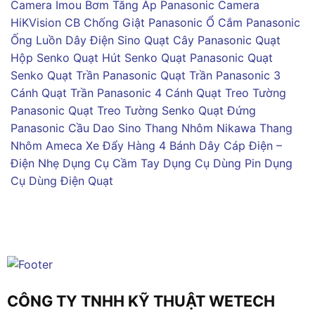
Camera Imou
Bơm Tăng Áp Panasonic
Camera
HiKVision
CB Chống Giật Panasonic
Ổ Cắm Panasonic
Ống Luồn Dây Điện Sino
Quạt Cây Panasonic
Quạt
Hộp Senko
Quạt Hút Senko
Quạt Panasonic
Quạt
Senko
Quạt Trần Panasonic
Quạt Trần Panasonic 3
Cánh
Quạt Trần Panasonic 4 Cánh
Quạt Treo Tường
Panasonic
Quạt Treo Tường Senko
Quạt Đứng
Panasonic
Cầu Dao Sino
Thang Nhôm Nikawa
Thang
Nhôm Ameca
Xe Đẩy Hàng 4 Bánh
Dây Cáp Điện –
Điện Nhẹ
Dụng Cụ Cầm Tay
Dụng Cụ Dùng Pin
Dụng
Cụ Dùng Điện
Quạt
CÔNG TY TNHH KỸ THUẬT WETECH