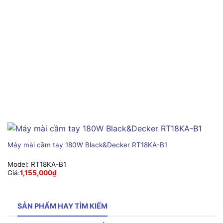
Máy mài cầm tay 180W Black&Decker RT18KA-B1
Model:
RT18KA-B1
Giá:
1,155,000
₫
SẢN PHẨM HAY TÌM KIẾM