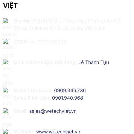
VIỆT
Địa chỉ:
616/61/198 Lê Đức Thọ, Phường An Hội
Đông, Thành phố Hồ Chí Minh, Việt Nam
GPKD:
Số 0319086629
Chịu trách nhiệm nội dung:
Lê Thành Tựu
Sales 1 Mr Quân:
0909.346.736
Sales 2 Mr Lâm:
0901.940.968
Email:
sales@wetechviet.vn
Website:
www.wetechviet.vn