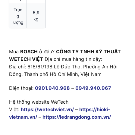
Trọn
5,9
g
kg
lượng
Mua
BOSCH
ở đâu?
CÔNG TY TNHH KỸ THUẬT
WETECH VIỆT
Địa chỉ mua hàng tin cậy:
Địa chỉ: 616/61/198 Lê Đức Thọ, Phường An Hội
Đông, Thành phố Hồ Chí Minh, Việt Nam
Điện thoại:
0901.940.968
–
0949.940.967
Hệ thống website WeTech
Việt:
https://wetechviet.vn/
–
https://hioki-
vietnam.vn/
–
https://ledrangdong.com.vn/