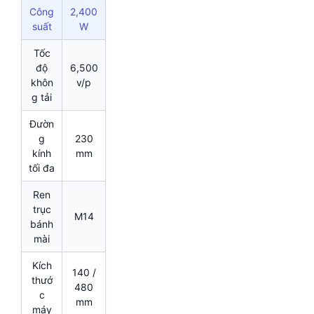
Công
2,400
suất
W
Tốc
độ
6,500
khôn
v/p
g tải
Đườn
g
230
kính
mm
tối đa
Ren
trục
M14
bánh
mài
Kích
140 /
thướ
480
c
mm
máy