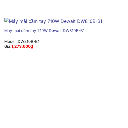
Máy mài cầm tay 710W Dewalt DW810B-B1
Model:
DW810B-B1
Giá:
1,273,000
₫