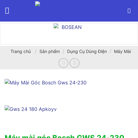
Bỏ
qua
nội
dung
/
/
/
Trang chủ
Sản phẩm
Dụng Cụ Dùng Điện
Máy Mài
Máy mài góc Bosch GWS 24-230