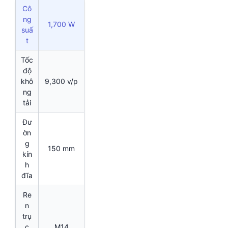
Cô
ng
1,700 W
suấ
t
Tốc
độ
khô
9,300 v/p
ng
tải
Đư
ờn
g
150 mm
kín
h
đĩa
Re
n
trụ
c
M14