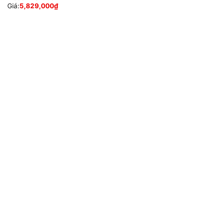
Giá:
5,829,000
₫