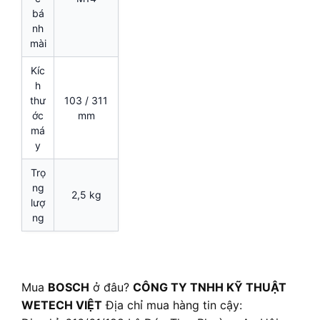
bá
nh
mài
Kíc
h
thư
103 / 311
ớc
mm
má
y
Trọ
ng
2,5 kg
lượ
ng
Mua
BOSCH
ở đâu?
CÔNG TY TNHH KỸ THUẬT
WETECH VIỆT
Địa chỉ mua hàng tin cậy: