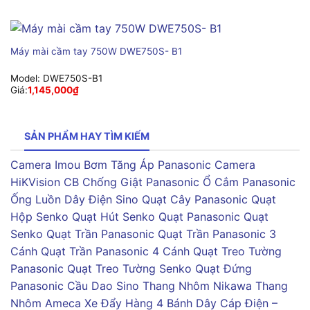
Máy mài cầm tay 750W DWE750S- B1
Model:
DWE750S-B1
Giá:
1,145,000
₫
SẢN PHẨM HAY TÌM KIẾM
Camera Imou
Bơm Tăng Áp Panasonic
Camera
HiKVision
CB Chống Giật Panasonic
Ổ Cắm Panasonic
Ống Luồn Dây Điện Sino
Quạt Cây Panasonic
Quạt
Hộp Senko
Quạt Hút Senko
Quạt Panasonic
Quạt
Senko
Quạt Trần Panasonic
Quạt Trần Panasonic 3
Cánh
Quạt Trần Panasonic 4 Cánh
Quạt Treo Tường
Panasonic
Quạt Treo Tường Senko
Quạt Đứng
Panasonic
Cầu Dao Sino
Thang Nhôm Nikawa
Thang
Nhôm Ameca
Xe Đẩy Hàng 4 Bánh
Dây Cáp Điện –