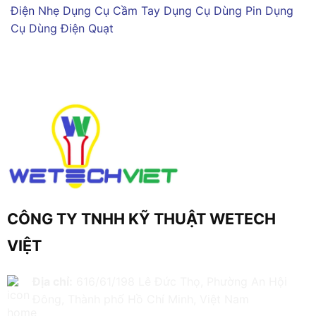
Điện Nhẹ
Dụng Cụ Cầm Tay
Dụng Cụ Dùng Pin
Dụng
Cụ Dùng Điện
Quạt
CÔNG TY TNHH KỸ THUẬT WETECH
VIỆT
Địa chỉ:
616/61/198 Lê Đức Thọ, Phường An Hội
Đông, Thành phố Hồ Chí Minh, Việt Nam