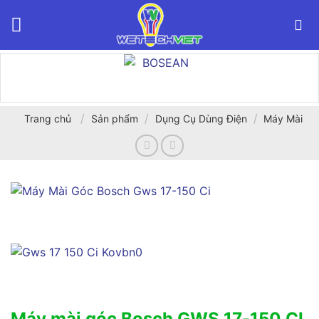
Bỏ
qua
nội
dung
/
/
/
Trang chủ
Sản phẩm
Dụng Cụ Dùng Điện
Máy Mài
Máy mài góc Bosch GWS 17-150 CI