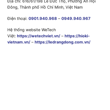
Địa chỉ: 616/61/198 Lê Đức Thọ, Phường An Hội
Đông, Thành phố Hồ Chí Minh, Việt Nam
Điện thoại:
0901.940.968
–
0949.940.967
Hệ thống website WeTech
Việt:
https://wetechviet.vn/
–
https://hioki-
vietnam.vn/
–
https://ledrangdong.com.vn/