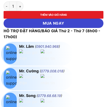
Máy mài góc Bosch GWS 17-150 CI số lượng
THÊM VÀO GIỎ HÀNG
MUA NGAY
HỖ TRỢ ĐẶT HÀNG/BÁO GIÁ Thứ 2 - Thứ 7 (8h00 -
17h00)
Mr. Lâm
(
0901.940.968
)
Mr. Cường
(
0779.008.018
)
Mr. Song
(
0779.68.68.19
)