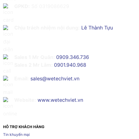
GPKD:
Số 0319086629
Chịu trách nhiệm nội dung:
Lê Thành Tựu
Sales 1 Mr Quân:
0909.346.736
Sales 2 Mr Lâm:
0901.940.968
Email:
sales@wetechviet.vn
Website:
www.wetechviet.vn
HỖ TRỢ KHÁCH HÀNG
Tin khuyến mại