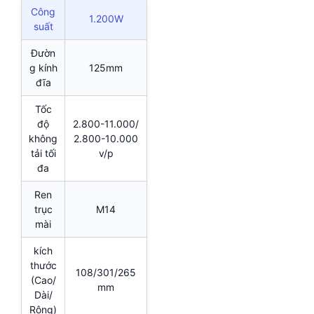
Công
1.200W
suất
Đườn
g kính
125mm
đĩa
Tốc
độ
2.800-11.000/
không
2.800-10.000
tải tối
v/p
đa
Ren
trục
M14
mài
kích
thước
108/301/265
(Cao/
mm
Dài/
Rộng)