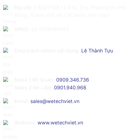
Địa chỉ:
616/61/198 Lê Đức Thọ, Phường An Hội
Đông, Thành phố Hồ Chí Minh, Việt Nam
GPKD:
Số 0319086629
Chịu trách nhiệm nội dung:
Lê Thành Tựu
Sales 1 Mr Quân:
0909.346.736
Sales 2 Mr Lâm:
0901.940.968
Email:
sales@wetechviet.vn
Website:
www.wetechviet.vn