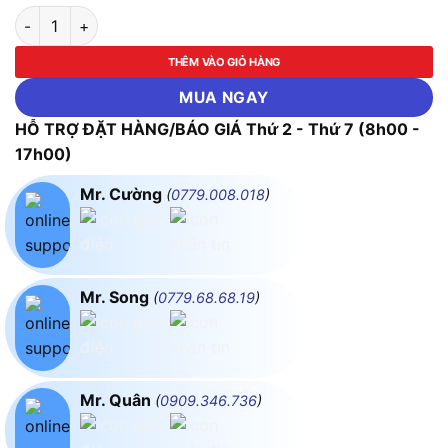
Máy mài góc Bosch GWS 12-125 S số lượng
THÊM VÀO GIỎ HÀNG
MUA NGAY
HỖ TRỢ ĐẶT HÀNG/BÁO GIÁ Thứ 2 - Thứ 7 (8h00 -
17h00)
Mr. Cường
(
0779.008.018
)
Mr. Song
(
0779.68.68.19
)
Mr. Quân
(
0909.346.736
)