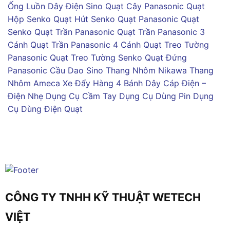
Ống Luồn Dây Điện Sino
Quạt Cây Panasonic
Quạt
Hộp Senko
Quạt Hút Senko
Quạt Panasonic
Quạt
Senko
Quạt Trần Panasonic
Quạt Trần Panasonic 3
Cánh
Quạt Trần Panasonic 4 Cánh
Quạt Treo Tường
Panasonic
Quạt Treo Tường Senko
Quạt Đứng
Panasonic
Cầu Dao Sino
Thang Nhôm Nikawa
Thang
Nhôm Ameca
Xe Đẩy Hàng 4 Bánh
Dây Cáp Điện –
Điện Nhẹ
Dụng Cụ Cầm Tay
Dụng Cụ Dùng Pin
Dụng
Cụ Dùng Điện
Quạt
CÔNG TY TNHH KỸ THUẬT WETECH
VIỆT