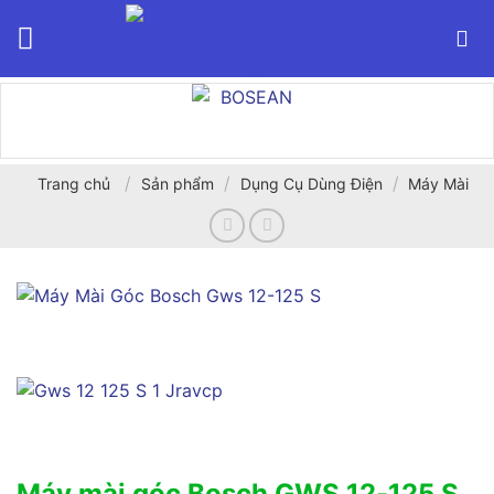
Bỏ
qua
nội
dung
/
/
/
Trang chủ
Sản phẩm
Dụng Cụ Dùng Điện
Máy Mài
Máy mài góc Bosch GWS 12-125 S