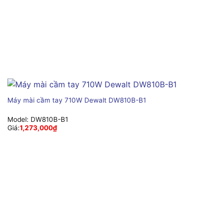
Máy mài cầm tay 710W Dewalt DW810B-B1
Model:
DW810B-B1
Giá:
1,273,000
₫