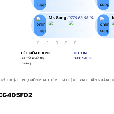
Mr. Song
(
0779.68.68.19
)
TIẾT KIỆM CHI PHÍ
HOTLINE
g
Giá tốt nhất thị
0901.940.968
trường
 KỸ THUẬT
PHỤ KIỆN MUA THÊM
TÀI LIỆU
BÌNH LUẬN & ĐÁNH G
DCG405FD2