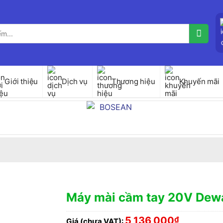
Giới thiệu
Dịch vụ
Thương hiệu
Khuyến mãi
Máy mài cầm tay 20V De
5,136,000
₫
Giá (chưa VAT):