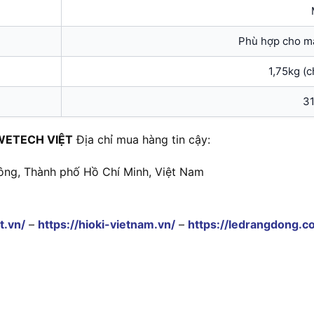
Phù hợp cho mà
1,75kg (c
3
WETECH VIỆT
Địa chỉ mua hàng tin cậy:
ông, Thành phố Hồ Chí Minh, Việt Nam
t.vn/
–
https://hioki-vietnam.vn/
–
https://ledrangdong.c