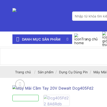
Bỏ
qua
Tìm
nội
kiếm:
dung
Trang chủ
DANH MỤC SẢN PHẨM
/
/
/
Trang chủ
Sản phẩm
Dụng Cụ Dùng Pin
Máy Mài