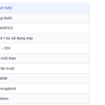
lt (Mỹ)
ng Quốc
405FD2
và 1 túi vải đựng máy
 – 20V
chổi than
tắc trượt
00W
vòng/phút
00mm