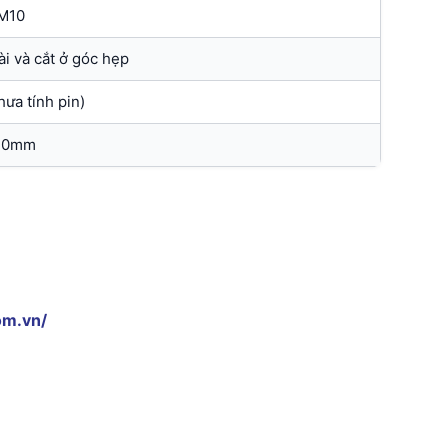
M10
i và cắt ở góc hẹp
hưa tính pin)
10mm
om.vn/