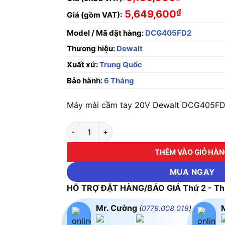
₫
5,649,600
Giá (gồm VAT):
Model / Mã đặt hàng:
DCG405FD2
Thương hiệu:
Dewalt
Xuất xứ:
Trung Quốc
Bảo hành:
6 Tháng
Máy mài cầm tay 20V Dewalt DCG405FD2
Máy mài cầm tay 20V Dewalt DCG405FD2 số 
THÊM VÀO GIỎ HÀ
MUA NGAY
HỖ TRỢ ĐẶT HÀNG/BÁO GIÁ Thứ 2 - Thứ
Mr. Cường
(
0779.008.018
)