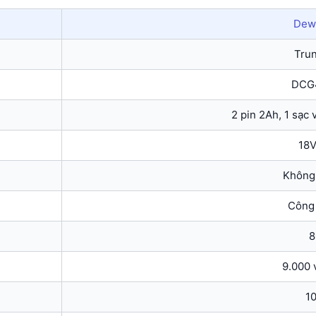
Dewa
Tru
DCG
2 pin 2Ah, 1 sạc 
18V
Không 
Công 
8
9.000 
1