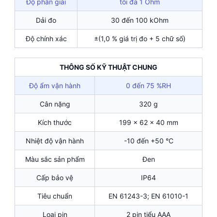
Độ phân giải
tối đa 1 Ohm
Dải đo
30 đến 100 kOhm
Độ chính xác
±(1,0 % giá trị đo + 5 chữ số)
THÔNG SỐ KỸ THUẬT CHUNG
Độ ẩm vận hành
0 đến 75 %RH
Cân nặng
320 g
Kích thước
199 x 62 x 40 mm
Nhiệt độ vận hành
-10 đến +50 °C
Màu sắc sản phẩm
Đen
Cấp bảo vệ
IP64
Tiêu chuẩn
EN 61243-3; EN 61010-1
Loại pin
2 pin tiểu AAA