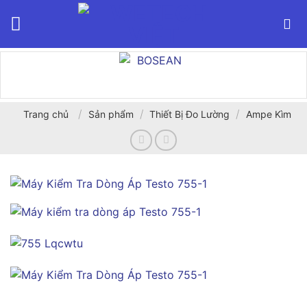
Bỏ
qua
nội
dung
/
/
/
Trang chủ
Sản phẩm
Thiết Bị Đo Lường
Ampe Kìm