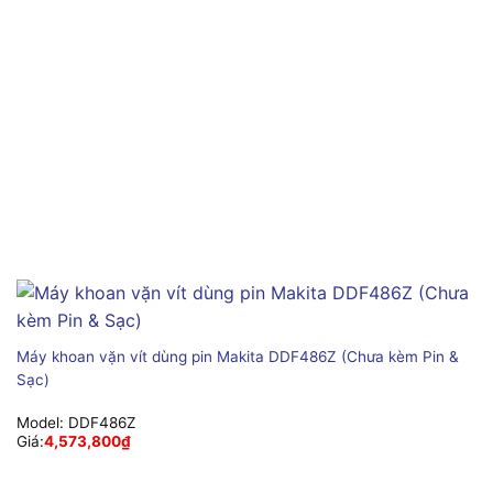
Máy khoan vặn vít dùng pin Makita DDF486Z (Chưa kèm Pin &
Sạc)
Model:
DDF486Z
Giá:
4,573,800
₫