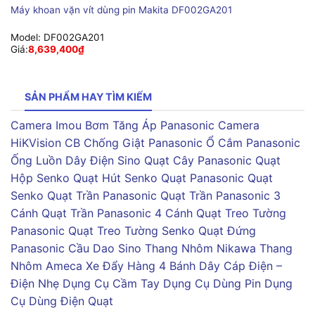
Máy khoan vặn vít dùng pin Makita DF002GA201
Model:
DF002GA201
Giá:
8,639,400
₫
SẢN PHẨM HAY TÌM KIẾM
Camera Imou
Bơm Tăng Áp Panasonic
Camera
HiKVision
CB Chống Giật Panasonic
Ổ Cắm Panasonic
Ống Luồn Dây Điện Sino
Quạt Cây Panasonic
Quạt
Hộp Senko
Quạt Hút Senko
Quạt Panasonic
Quạt
Senko
Quạt Trần Panasonic
Quạt Trần Panasonic 3
Cánh
Quạt Trần Panasonic 4 Cánh
Quạt Treo Tường
Panasonic
Quạt Treo Tường Senko
Quạt Đứng
Panasonic
Cầu Dao Sino
Thang Nhôm Nikawa
Thang
Nhôm Ameca
Xe Đẩy Hàng 4 Bánh
Dây Cáp Điện –
Điện Nhẹ
Dụng Cụ Cầm Tay
Dụng Cụ Dùng Pin
Dụng
Cụ Dùng Điện
Quạt