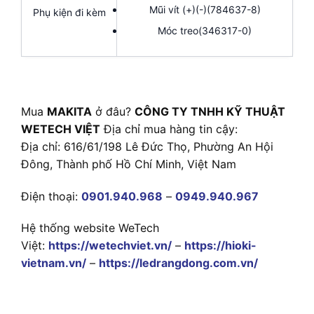
Mũi vít (+)(-)(784637-8)
Phụ kiện đi kèm
Móc treo(346317-0)
Mua
MAKITA
ở đâu?
CÔNG TY TNHH KỸ THUẬT
WETECH VIỆT
Địa chỉ mua hàng tin cậy:
Địa chỉ: 616/61/198 Lê Đức Thọ, Phường An Hội
Đông, Thành phố Hồ Chí Minh, Việt Nam
Điện thoại:
0901.940.968
–
0949.940.967
Hệ thống website WeTech
Việt:
https://wetechviet.vn/
–
https://hioki-
vietnam.vn/
–
https://ledrangdong.com.vn/