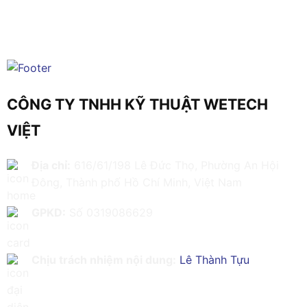
CÔNG TY TNHH KỸ THUẬT WETECH
VIỆT
Địa chỉ:
616/61/198 Lê Đức Thọ, Phường An Hội
Đông, Thành phố Hồ Chí Minh, Việt Nam
GPKD:
Số 0319086629
Chịu trách nhiệm nội dung:
Lê Thành Tựu