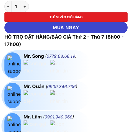
Máy khoan búa vặn vít dùng pin Makita DHP482Z (Chưa kèm Pi
THÊM VÀO GIỎ HÀNG
MUA NGAY
HỖ TRỢ ĐẶT HÀNG/BÁO GIÁ Thứ 2 - Thứ 7 (8h00 -
17h00)
Mr. Song
(
0779.68.68.19
)
Mr. Quân
(
0909.346.736
)
Mr. Lâm
(
0901.940.968
)