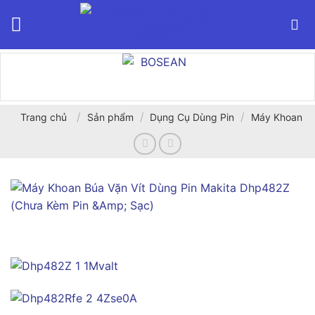
Bỏ
qua
nội
dung
/
/
/
Trang chủ
Sản phẩm
Dụng Cụ Dùng Pin
Máy Khoan