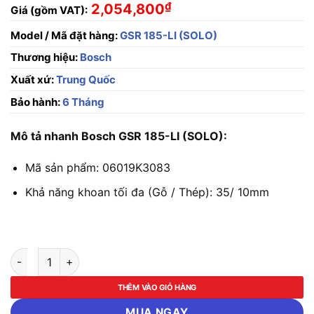
₫
2,054,800
Giá (gồm VAT):
Model / Mã đặt hàng:
GSR 185-LI (SOLO)
Thương hiệu:
Bosch
Xuất xứ:
Trung Quốc
Bảo hành:
6 Tháng
Mô tả nhanh Bosch GSR 185-LI (SOLO):
Mã sản phẩm: 06019K3083
Khả năng khoan tối đa (Gỗ / Thép): 35/ 10mm
Máy khoan vặn vít dùng pin Bosch GSR 185-LI (SOLO) số lượng
THÊM VÀO GIỎ HÀNG
MUA NGAY