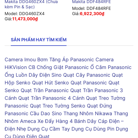
Makita DDG460ZX4 (Chưa
Makita DDF484RFE
kèm Pin & Sạc)
Model:
DDF484RFE
Model:
DDG460ZX4
Giá:
6,922,300
₫
Giá:
11,473,000
₫
SẢN PHẨM HAY TÌM KIẾM
Camera Imou
Bơm Tăng Áp Panasonic
Camera
HiKVision
CB Chống Giật Panasonic
Ổ Cắm Panasonic
Ống Luồn Dây Điện Sino
Quạt Cây Panasonic
Quạt
Hộp Senko
Quạt Hút Senko
Quạt Panasonic
Quạt
Senko
Quạt Trần Panasonic
Quạt Trần Panasonic 3
Cánh
Quạt Trần Panasonic 4 Cánh
Quạt Treo Tường
Panasonic
Quạt Treo Tường Senko
Quạt Đứng
Panasonic
Cầu Dao Sino
Thang Nhôm Nikawa
Thang
Nhôm Ameca
Xe Đẩy Hàng 4 Bánh
Dây Cáp Điện –
Điện Nhẹ
Dụng Cụ Cầm Tay
Dụng Cụ Dùng Pin
Dụng
Cụ Dùng Điện
Quạt