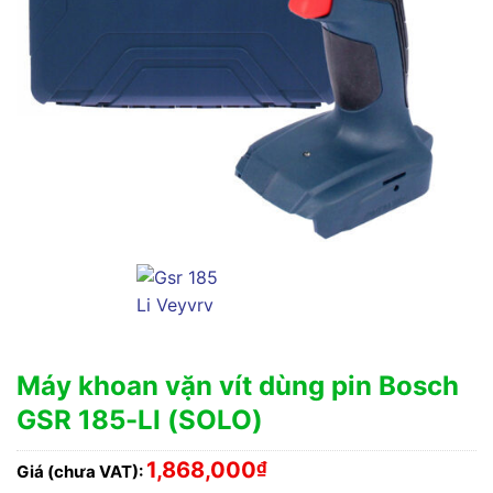
Máy khoan vặn vít dùng pin Bosch
GSR 185-LI (SOLO)
1,868,000
₫
Giá (chưa VAT):