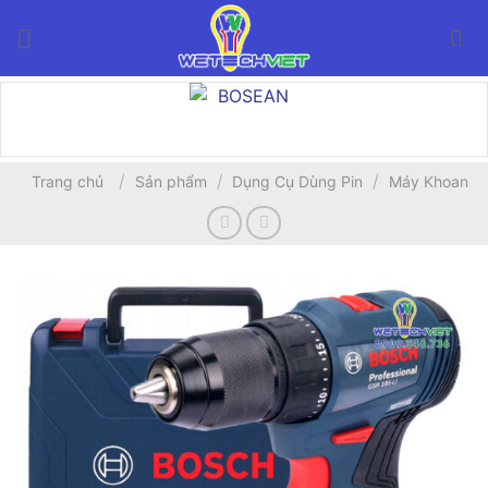
Bỏ
qua
nội
dung
/
/
/
Trang chủ
Sản phẩm
Dụng Cụ Dùng Pin
Máy Khoan