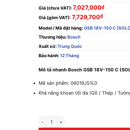
7,027,000
₫
Giá (chưa VAT):
₫
7,729,700
Giá (gồm VAT):
Model / Mã đặt hàng:
GSB 18V-150 C (SOL
Thương hiệu:
Bosch
Xuất xứ:
Trung Quốc
Bảo hành:
12 Tháng
Mô tả nhanh Bosch GSB 18V-150 C (SO
Mã sản phẩm: 06019J51L0
Khả năng khoan tối đa (Gỗ / Thép / Tườn
Máy khoan động lực dùng pin Bosch GSB 18V