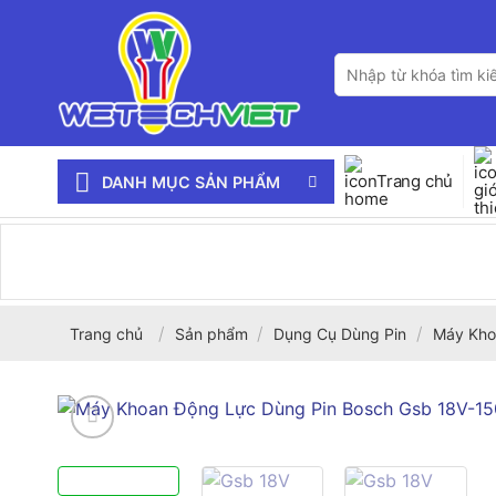
Bỏ
qua
Tìm
nội
kiếm:
dung
Trang chủ
DANH MỤC SẢN PHẨM
/
/
/
Trang chủ
Sản phẩm
Dụng Cụ Dùng Pin
Máy Kho