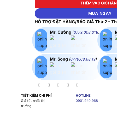
THÊM VÀO GIỎ HÀ
MUA NGAY
HỖ TRỢ ĐẶT HÀNG/BÁO GIÁ Thứ 2 - Thứ
Mr. Cường
(
0779.008.018
)
Mr. Song
(
0779.68.68.19
)
TIẾT KIỆM CHI PHÍ
HOTLINE
g
Giá tốt nhất thị
0901.940.968
trường