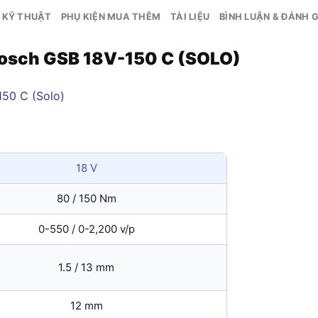
 KỸ THUẬT
PHỤ KIỆN MUA THÊM
TÀI LIỆU
BÌNH LUẬN & ĐÁNH G
Bosch GSB 18V-150 C (SOLO)
18 V
80 / 150 Nm
0-550 / 0-2,200 v/p
1.5 / 13 mm
12 mm