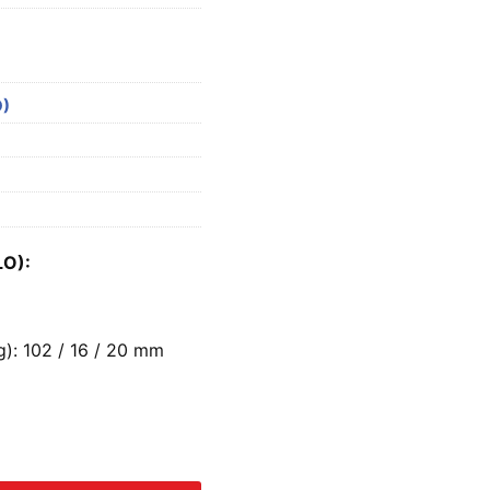
O)
LO):
g): 102 / 16 / 20 mm
-150 C (SOLO) số lượng