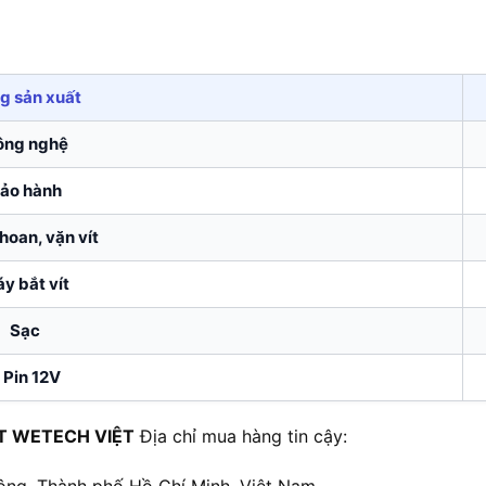
g sản xuất
ông nghệ
ảo hành
hoan, vặn vít
y bắt vít
Sạc
 Pin 12V
T WETECH VIỆT
Địa chỉ mua hàng tin cậy:
ông, Thành phố Hồ Chí Minh, Việt Nam