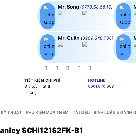
Mr. Song
(
0779.68.68.19
)
Mr. Quân
(
0909.346.736
)
TIẾT KIỆM CHI PHÍ
HOTLINE
g
Giá tốt nhất thị
0901.940.968
trường
 KỸ THUẬT
PHỤ KIỆN MUA THÊM
TÀI LIỆU
BÌNH LUẬN & ĐÁNH G
tanley SCHI121S2FK-B1