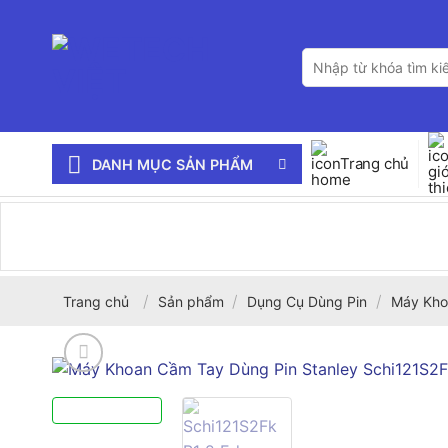
Bỏ
qua
Tìm
nội
kiếm:
dung
Trang chủ
DANH MỤC SẢN PHẨM
/
/
/
Trang chủ
Sản phẩm
Dụng Cụ Dùng Pin
Máy Kho