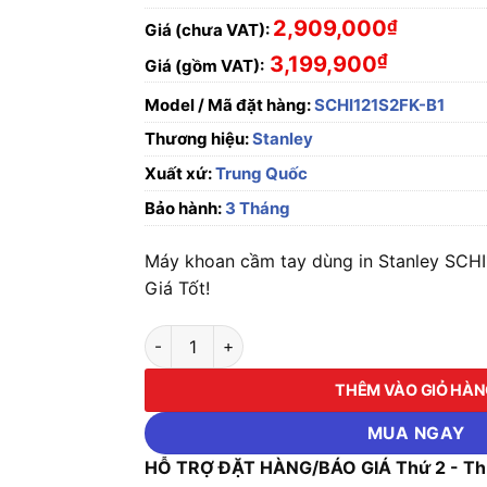
2,909,000
₫
Giá (chưa VAT):
₫
3,199,900
Giá (gồm VAT):
Model / Mã đặt hàng:
SCHI121S2FK-B1
Thương hiệu:
Stanley
Xuất xứ:
Trung Quốc
Bảo hành:
3 Tháng
Máy khoan cầm tay dùng in Stanley SCHI
Giá Tốt!
Máy khoan cầm tay dùng Pin Stanley SCHI121
THÊM VÀO GIỎ HÀ
MUA NGAY
HỖ TRỢ ĐẶT HÀNG/BÁO GIÁ Thứ 2 - Thứ