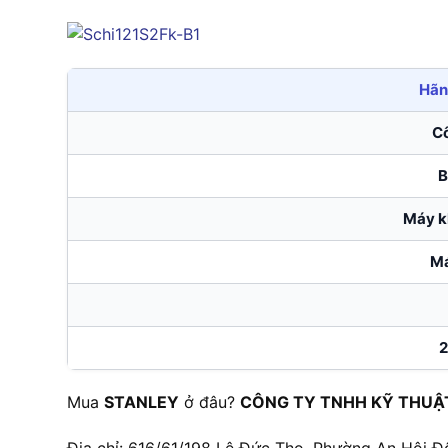
Hãn
C
B
Máy k
Má
2
Mua
STANLEY
ở đâu?
CÔNG TY TNHH KỸ THUẬ
Địa chỉ: 616/61/198 Lê Đức Thọ, Phường An Hội Đ