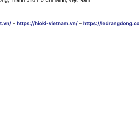
t.vn/
–
https://hioki-vietnam.vn/
–
https://ledrangdong.c