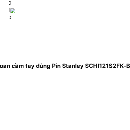
0
1
0
khoan cầm tay dùng Pin Stanley SCHI121S2FK-B