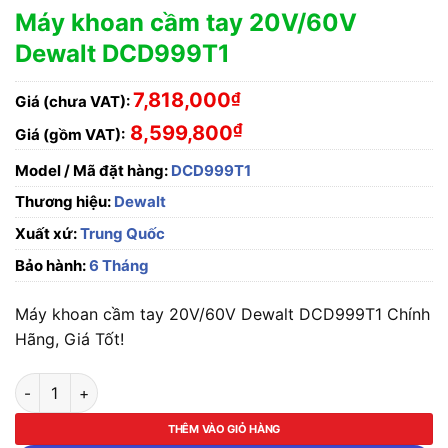
Máy khoan cầm tay 20V/60V
Dewalt DCD999T1
7,818,000
₫
Giá (chưa VAT):
₫
8,599,800
Giá (gồm VAT):
Model / Mã đặt hàng:
DCD999T1
Thương hiệu:
Dewalt
Xuất xứ:
Trung Quốc
Bảo hành:
6 Tháng
Máy khoan cầm tay 20V/60V Dewalt DCD999T1 Chính
Hãng, Giá Tốt!
Máy khoan cầm tay 20V/60V Dewalt DCD999T1 số lượng
THÊM VÀO GIỎ HÀNG