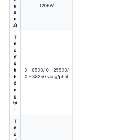
g
1296W
s
u
ất
T
ố
c
đ
ộ
k
0 – 8500/ 0 – 25500/
h
0 – 38250 vòng/phút
ô
n
g
tả
i
T
ố
c