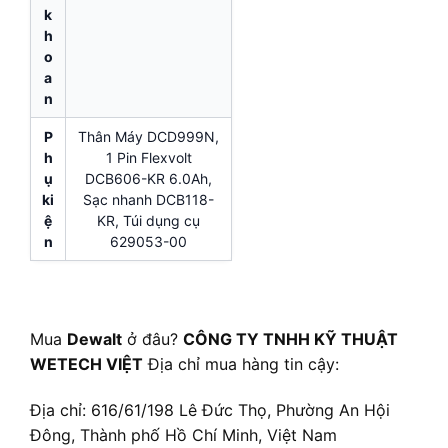
k
h
o
a
n
P
Thân Máy DCD999N,
h
1 Pin Flexvolt
ụ
DCB606-KR 6.0Ah,
ki
Sạc nhanh DCB118-
ệ
KR, Túi dụng cụ
n
629053-00
Mua
Dewalt
ở đâu?
CÔNG TY TNHH KỸ THUẬT
WETECH VIỆT
Địa chỉ mua hàng tin cậy:
Địa chỉ: 616/61/198 Lê Đức Thọ, Phường An Hội
Đông, Thành phố Hồ Chí Minh, Việt Nam