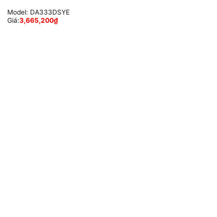
Model:
DA333DSYE
Giá:
3,665,200
₫