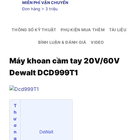
MIỄN PHÍ VẬN CHUYỂN
Đơn hàng > 3 triệu
THÔNG SỐ KỸ THUẬT
PHỤ KIỆN MUA THÊM
TÀI LIỆU
BÌNH LUẬN & ĐÁNH GIÁ
VIDEO
Máy khoan cầm tay 20V/60V
Dewalt DCD999T1
T
h
ư
ơ
n
DeWalt
g