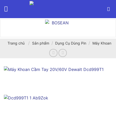
Bỏ
qua
nội
dung
/
/
/
Trang chủ
Sản phẩm
Dụng Cụ Dùng Pin
Máy Khoan