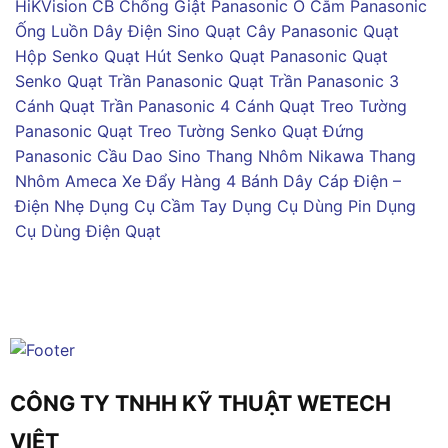
HiKVision
CB Chống Giật Panasonic
Ổ Cắm Panasonic
Ống Luồn Dây Điện Sino
Quạt Cây Panasonic
Quạt
Hộp Senko
Quạt Hút Senko
Quạt Panasonic
Quạt
Senko
Quạt Trần Panasonic
Quạt Trần Panasonic 3
Cánh
Quạt Trần Panasonic 4 Cánh
Quạt Treo Tường
Panasonic
Quạt Treo Tường Senko
Quạt Đứng
Panasonic
Cầu Dao Sino
Thang Nhôm Nikawa
Thang
Nhôm Ameca
Xe Đẩy Hàng 4 Bánh
Dây Cáp Điện –
Điện Nhẹ
Dụng Cụ Cầm Tay
Dụng Cụ Dùng Pin
Dụng
Cụ Dùng Điện
Quạt
CÔNG TY TNHH KỸ THUẬT WETECH
VIỆT