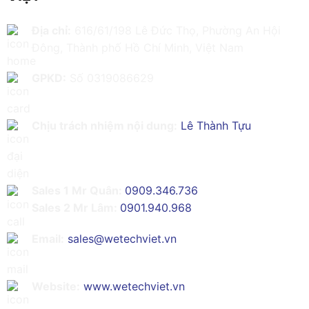
Địa chỉ:
616/61/198 Lê Đức Thọ, Phường An Hội
Đông, Thành phố Hồ Chí Minh, Việt Nam
GPKD:
Số 0319086629
Chịu trách nhiệm nội dung:
Lê Thành Tựu
Sales 1 Mr Quân:
0909.346.736
Sales 2 Mr Lâm:
0901.940.968
Email:
sales@wetechviet.vn
Website:
www.wetechviet.vn