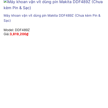
Máy khoan vặn vít dùng pin Makita DDF489Z (Chưa kèm Pin &
Sạc)
Model:
DDF489Z
Giá:
3,819,200
₫