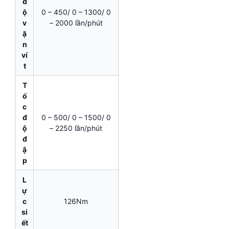
đ
ộ
0 – 450/ 0 – 1300/ 0
v
– 2000 lần/phút
ặ
n
ví
t
T
ố
c
đ
0 – 500/ 0 – 1500/ 0
ộ
– 2250 lần/phút
đ
ậ
p
L
ự
c
126Nm
si
ết