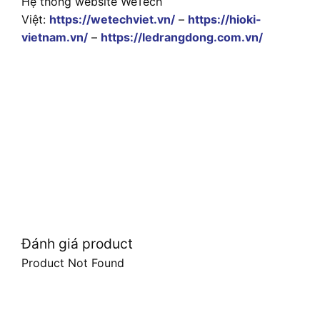
Hệ thống website WeTech
Việt:
https://wetechviet.vn/
–
https://hioki-
vietnam.vn/
–
https://ledrangdong.com.vn/
Đánh giá product
Product Not Found