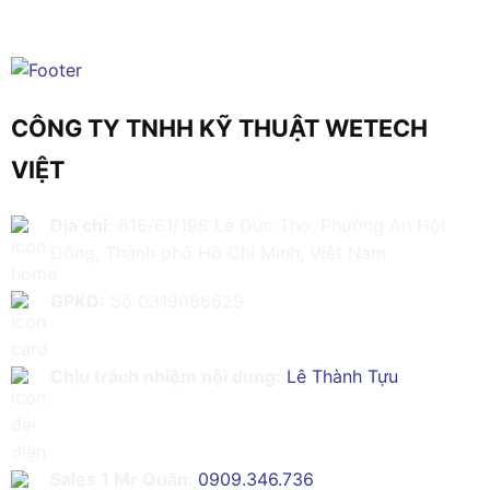
CÔNG TY TNHH KỸ THUẬT WETECH
VIỆT
Địa chỉ:
616/61/198 Lê Đức Thọ, Phường An Hội
Đông, Thành phố Hồ Chí Minh, Việt Nam
GPKD:
Số 0319086629
Chịu trách nhiệm nội dung:
Lê Thành Tựu
Sales 1 Mr Quân:
0909.346.736