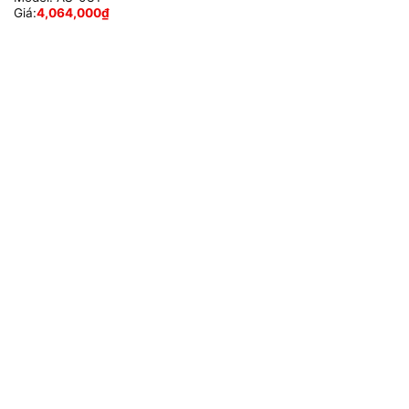
Giá:
4,064,000
₫