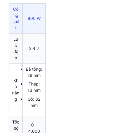
Cô
ng
800 W
suấ
t
Lự
c
2.4 J
đậ
p
Bê tông:
26 mm
Kh
Thép:
ả
13 mm
năn
Gỗ: 32
g
mm
Tốc
0 –
độ
4,600