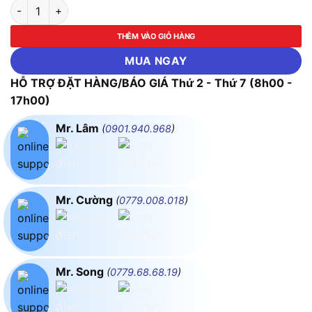
Máy khoan bê tông 3 chức năng Makita HR2631FX5 số lượng
THÊM VÀO GIỎ HÀNG
MUA NGAY
HỖ TRỢ ĐẶT HÀNG/BÁO GIÁ Thứ 2 - Thứ 7 (8h00 -
17h00)
Mr. Lâm
(
0901.940.968
)
Mr. Cường
(
0779.008.018
)
Mr. Song
(
0779.68.68.19
)