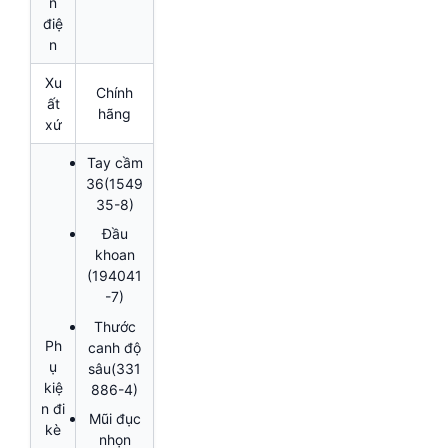
n
điệ
n
Xu
Chính
ất
hãng
xứ
Tay cầm
36(1549
35-8)
Đầu
khoan
(194041
-7)
Thước
Ph
canh độ
ụ
sâu(331
kiệ
886-4)
n đi
Mũi đục
kè
nhọn