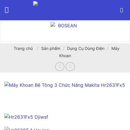
Bỏ
qua
nội
dung
/
/
/
Trang chủ
Sản phẩm
Dụng Cụ Dùng Điện
Máy
Khoan