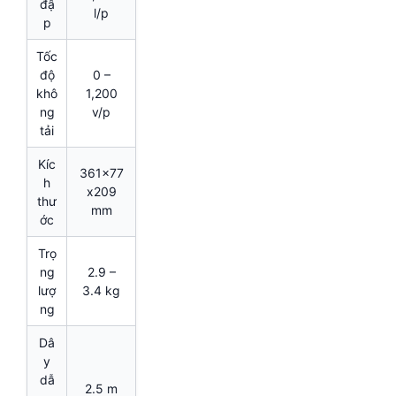
đậ
l/p
p
Tốc
độ
0 –
khô
1,200
ng
v/p
tải
Kíc
361x77
h
x209
thư
mm
ớc
Trọ
ng
2.9 –
lượ
3.4 kg
ng
Dâ
y
dẫ
2.5 m