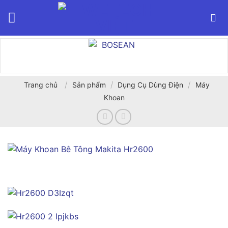
Bỏ
qua
nội
dung
/
/
/
Trang chủ
Sản phẩm
Dụng Cụ Dùng Điện
Máy
Khoan