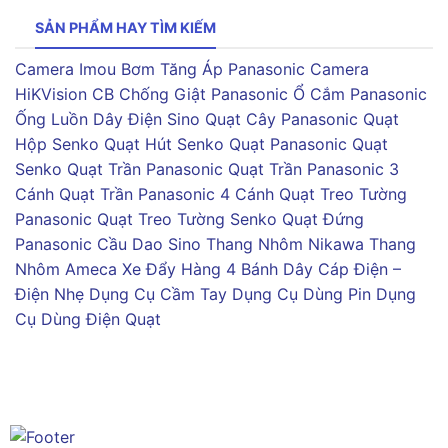
SẢN PHẨM HAY TÌM KIẾM
Camera Imou
Bơm Tăng Áp Panasonic
Camera
HiKVision
CB Chống Giật Panasonic
Ổ Cắm Panasonic
Ống Luồn Dây Điện Sino
Quạt Cây Panasonic
Quạt
Hộp Senko
Quạt Hút Senko
Quạt Panasonic
Quạt
Senko
Quạt Trần Panasonic
Quạt Trần Panasonic 3
Cánh
Quạt Trần Panasonic 4 Cánh
Quạt Treo Tường
Panasonic
Quạt Treo Tường Senko
Quạt Đứng
Panasonic
Cầu Dao Sino
Thang Nhôm Nikawa
Thang
Nhôm Ameca
Xe Đẩy Hàng 4 Bánh
Dây Cáp Điện –
Điện Nhẹ
Dụng Cụ Cầm Tay
Dụng Cụ Dùng Pin
Dụng
Cụ Dùng Điện
Quạt