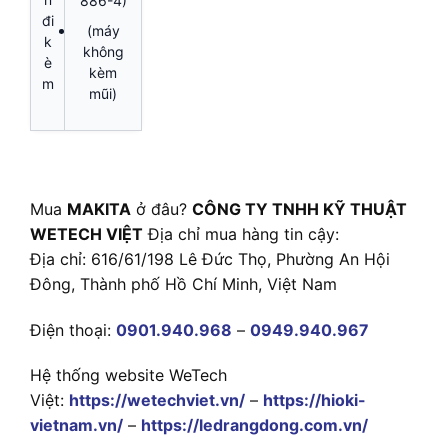
886-4)
đi
(máy
k
không
è
kèm
m
mũi)
Mua
MAKITA
ở đâu?
CÔNG TY TNHH KỸ THUẬT
WETECH VIỆT
Địa chỉ mua hàng tin cậy:
Địa chỉ: 616/61/198 Lê Đức Thọ, Phường An Hội
Đông, Thành phố Hồ Chí Minh, Việt Nam
Điện thoại:
0901.940.968
–
0949.940.967
Hệ thống website WeTech
Việt:
https://wetechviet.vn/
–
https://hioki-
vietnam.vn/
–
https://ledrangdong.com.vn/