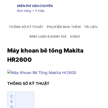
MIỄN PHÍ VẬN CHUYỂN
Đơn hàng > 3 triệu
THÔNG SỐ KỸ THUẬT
PHỤ KIỆN MUA THÊM
TÀI LIỆU
BÌNH LUẬN & ĐÁNH GIÁ
VIDEO
Máy khoan bê tông Makita
HR2600
THÔNG SỐ KỸ THUẬT
C
ô
n