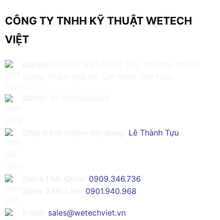
CÔNG TY TNHH KỸ THUẬT WETECH
VIỆT
Địa chỉ:
616/61/198 Lê Đức Thọ, Phường An Hội
Đông, Thành phố Hồ Chí Minh, Việt Nam
GPKD:
Số 0319086629
Chịu trách nhiệm nội dung:
Lê Thành Tựu
Sales 1 Mr Quân:
0909.346.736
Sales 2 Mr Lâm:
0901.940.968
Email:
sales@wetechviet.vn