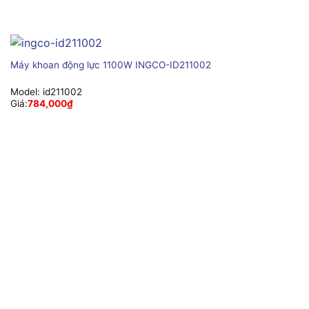
Máy khoan động lực 1100W INGCO-ID211002
Model:
id211002
Giá:
784,000
₫