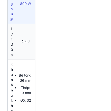
g
800 W
s
u
ất
L
ự
c
2.4 J
đ
ậ
p
K
h
ả
Bê tông:
n
26 mm
ă
Thép:
n
13 mm
g
Gỗ: 32
k
mm
h
o