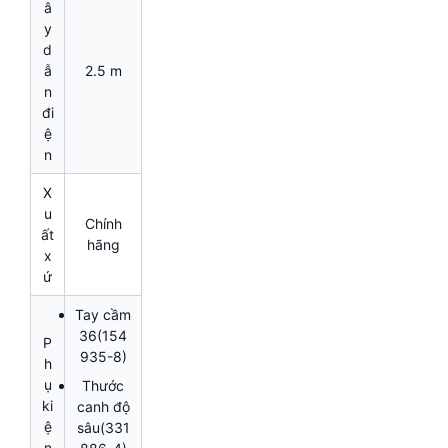
â
y
d
ẫ
2.5 m
n
đi
ệ
n
X
u
Chính
ất
hãng
x
ứ
Tay cầm
36(154
P
935-8)
h
ụ
Thước
ki
canh độ
ệ
sâu(331
n